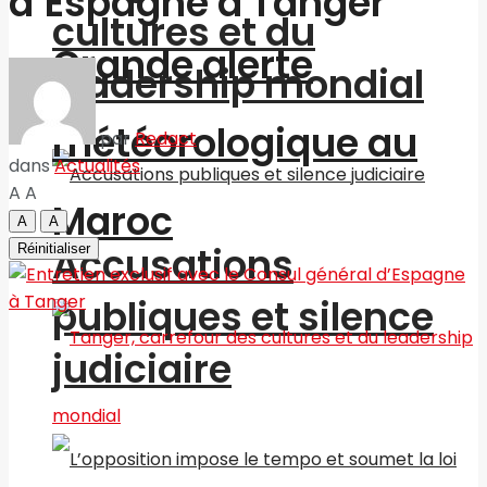
d’Espagne à Tanger
cultures et du
Grande alerte
leadership mondial
météorologique au
par
Redact
dans
Actualités
A
A
Maroc
A
A
Accusations
Réinitialiser
publiques et silence
judiciaire