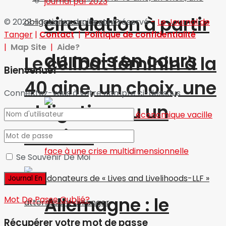
journal pdf 2023
circulation à partir
© 2022 - Tous les droits sont réservé
-
Le Journal de
Tanger
|
Contact
|
Politique de confidentialité
|
Map Site
|
Aide?
du mois en cours
Le célibat féminin à la
Bienvenue!
40 aine, un choix, une
Connectez-vous à votre compte ci-dessous
obligation ou un
destin ?
Se Souvenir De Moi
Allemagne : le
Mot De Passe Oublié?
Récupérer votre mot de passe