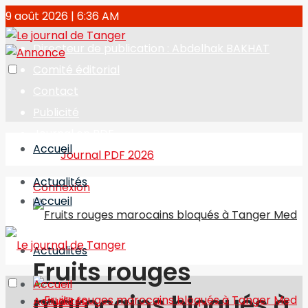
9 août 2026 | 6:36 AM
Directeur de publication : Abdelhak BAKHAT
Comité éditorial
Contact
Publicité
Journal en PDF
Accueil
Journal PDF 2026
Actualités
Connexion
Accueil
Actualités
Fruits rouges
Accueil
marocains bloqués à
Actualités