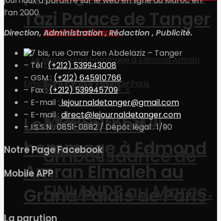
journaux à paraître sur le web en ligne au Maroc en
Tazi Palace de Tanger
l’an 2000.
Direction, Administration , Rédaction , Publicité.
– 7 bis, rue Omar ben Abdelaziz – Tanger
– Tél :
(+212) 539943008
– GSM :
(+212) 645910766
Entretien :
– Fax :
(+212) 539945709
– E-mail :
lejournaldetanger@gmail.com
Marjaana Sall,
– E-mail :
direct@lejournaldetanger.com
Le Maroc rend
– I.S.S.N : 0851-0882 / Dépôt légal : 1/90
hommage à Edmond
Notre Page Facebook
ambassadrice de
Amran Elmaleh au
Mobile APP
FINLANDE au Maroc.
Grand Palais de Paris
La parution