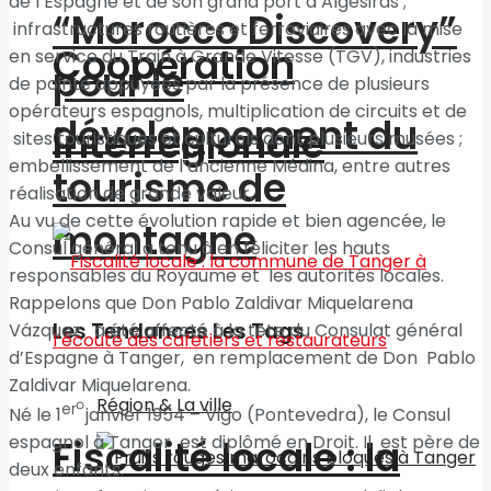
de l’Espagne et de son grand port d’Algésiras ;
“Morocco Discovery”
infrastructures routières et ferroviaires avec la mise
Coopération
en service du Train à Grande Vitesse (TGV), industries
pour le
de pointe appuyées par la présence de plusieurs
opérateurs espagnols, multiplication de circuits et de
développement du
interrégionale
sites touristiques et culturels dont plusieurs musées ;
embellissement de l’ancienne Médina, entre autres
tourisme de
réalisation de grande valeur.
Au vu de cette évolution rapide et bien agencée, le
montagne
Consul général a tenu à en féliciter les hauts
responsables du Royaume et les autorités locales.
Rappelons que Don Pablo Zaldivar Miquelarena
Les Tendances Les Tags
Vázquez a été affecté à la tête du Consulat général
d’Espagne à Tanger, en remplacement de Don Pablo
Zaldivar Miquelarena.
Région & La ville
er
Né le 1
janvier 1954 – Vigo (Pontevedra), le Consul
espagnol à Tanger est diplômé en Droit. Il est père de
Fiscalité locale : la
deux enfants.