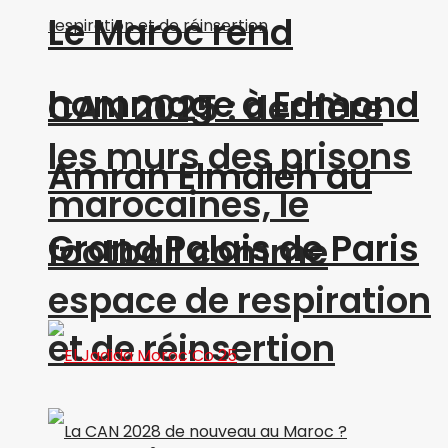
Le Maroc rend
hommage à Edmond
CAN 2025 : derrière
les murs des prisons
Amran Elmaleh au
marocaines, le
Grand Palais de Paris
football comme
espace de respiration
et de réinsertion