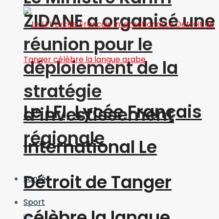
ZIDANE a organisé une
réunion pour le
déploiement de la
stratégie
Le LFI, Lycée Français
d’investissement
régionale
International Le
Détroit de Tanger
Santé
Sport
célèbre la langue