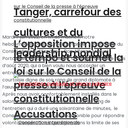
Tanger, carrefour des
cultures et du
Mardi 7 juin 2022, en fin de matinée, notre
L’opposition impose
hebdomadaire « Le Journal de Tanger » était l’hôte du
leadership mondial
Consul général d’Espagne , Don Alfonso Manuel
le tempo et soumet la
Portabales Vázquez​, en poste à Tanger depuis le mois
d’août 2020, qui a bien voulu nous accorder un
loi sur le Conseil de la
entretien, après nous avoir reçus , avec toute la
courtoisie digne de son rang de grand diplomate à
presse à l’épreuve
l’œuvre depuis une quarantaine d’années.
Après nous avoir confortablement installés dans le
constitutionnelle
salon d’accueil de son bureau, et tout au long de
l’entretien qui a duré une soixantaine de minutes, le
Accusations
Consul général s’est montré disponible pour répondre
volontairement à nos questions dans la limite de ses