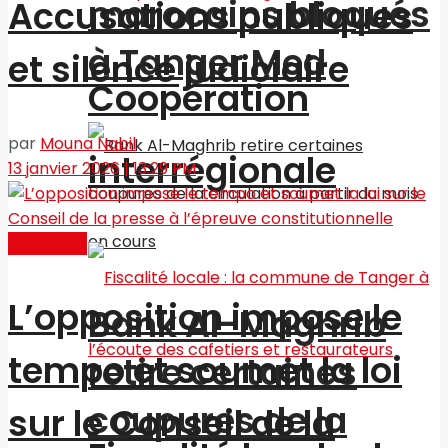
marocains bloqués
Accusations publiques
à Tanger Med
et silence judiciaire
Coopération
par
Mouna Nabil
interrégionale
13 janvier 2026 | 13:29 PM
Actualités
L’opposition impose le
Bank Al-Maghrib
tempo et soumet la loi
retire certaines
coupures de la
sur le Conseil de la