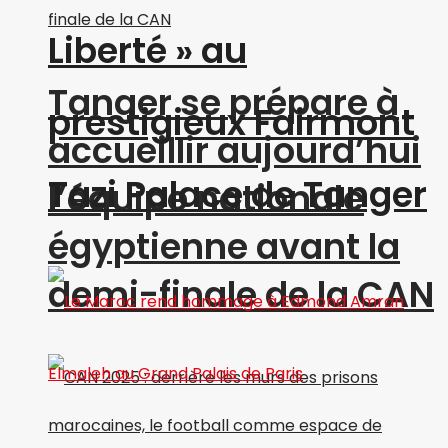
Liberté » au
Tanger se prépare à
prestigieux Fairmont
accueillir aujourd’hui
Tazi Palace de Tanger
l’équipe nationale
égyptienne avant la
demi-finale de la CAN