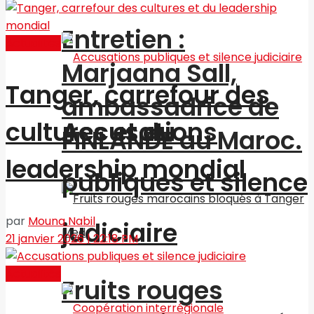
Entretien :
Actualités
Marjaana Sall,
Tanger, carrefour des
ambassadrice de
Accusations
cultures et du
FINLANDE au Maroc.
leadership mondial
publiques et silence
par
Mouna Nabil
judiciaire
21 janvier 2026 | 22:18 PM
Actualités
Fruits rouges