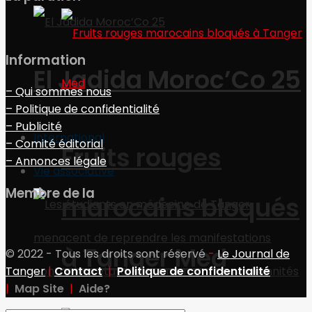
Information
El Jadida Moroc’Co 25
– Qui sommes nous
– Politique de confidentialité
– Publicité
International
– Comité éditorial
Fruits rouges
– Annonces légale
Vie associative
Membre de la
marocains bloqués
à Tanger Med
© 2022 - Tous les droits sont réservé
-
Le Journal de
Tanger
|
Contact
|
Politique de confidentialité
|
Map Site
|
Aide?