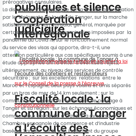
prérogatives consulaires.
publiques et silence
La discussion s’est engagée sur la grande appréciation
Coopération
par le diplomate de la ville de Tanger, sur la marche
satisfaisante de son Consulat général, marquée par
judiciaire
interrégionale
certaines mesures de réorganisation imposées par la
pandémie du Covid 19, sur le fonctionnement normal
du service des visas qui apporte, dira-t-il, une
attention particulière aux cas spécifiques soumis à une
étude appropriée afin d’éviter d’éventuels rejets,
ultérieurement, au niveau des services de contrôle
sécuritaire ; sur les excellentes relations entre le
Maroc et l’Espagne, deux pays voisins et amis séparés
par un bras de mer de 14 km seulement ; sur la
Fiscalité locale : la
communauté espagnole résidant ou de passage à
Tanger et sa région ; sur les échanges économiques et
commune de Tanger
commerciaux exécutés à travers la dynamique
Chambre espagnole de commerce et d’industrie
à l’écoute des
basée à Tanger ; sur le rôle important du groupe