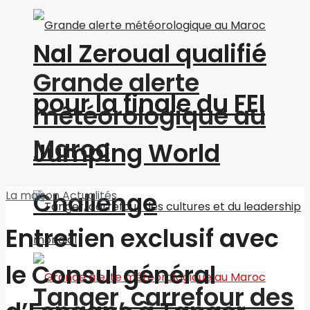
Nal Zeroual qualifié
Grande alerte
pour la finale du FEI
météorologique au
Maroc
Jumping World
Challenge
La maison
Actualités
Entretien exclusif avec
le Consul général
Tanger, carrefour des