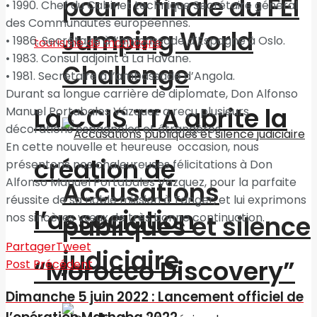
pour la finale du FEI
• 1990. Chef du Cabinet technique Secrétaire général
des Communautés européennes.
Jumping World
• 1986. Secrétaire à l’ambassade d’Espagne à Oslo.
• 1983. Consul adjoint à La Havane.
Challenge
• 1981. Secrétaire à l’ambassade d’Angola.
Durant sa longue carrière de diplomate, Don Alfonso
La CCIS TTA abrite la
Manuel Portabales Vázquez​ a reçu plusieurs
décorations espagnoles et étrangères.
En cette nouvelle et heureuse occasion, nous
création de
présentons nos chaleureuses félicitations à Don
Alfonso Manuel Portabales Vázquez, pour la parfaite
Accusations
réussite de sa noble mission à Tanger, et lui exprimons
l’association
publiques et silence
nos sincères vœux de très bonne continuation.
Partager
Tweet
judiciaire
“Morocco Discovery”
Post Précédent
Dimanche 5 juin 2022 : Lancement officiel de