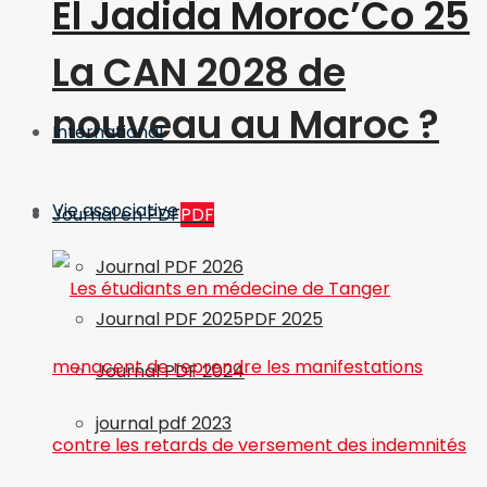
El Jadida Moroc’Co 25
La CAN 2028 de
nouveau au Maroc ?
International
Vie associative
Journal en PDF
PDF
Journal PDF 2026
Journal PDF 2025
PDF 2025
Journal PDF 2024
journal pdf 2023