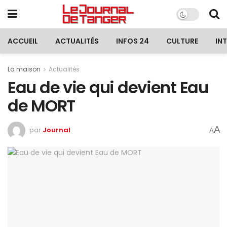
ACCUEIL
ACTUALITÉS
INFOS 24
CULTURE
IN
La maison
Actualités
Eau de vie qui devient Eau
de MORT
A
par
Journal
A