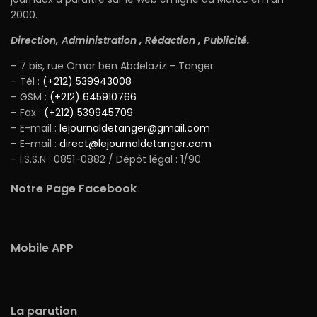
2000.
Direction, Administration , Rédaction , Publicité.
– 7 bis, rue Omar ben Abdelaziz – Tanger
– Tél :
(+212) 539943008
– GSM :
(+212) 645910766
– Fax :
(+212) 539945709
– E-mail :
lejournaldetanger@gmail.com
– E-mail :
direct@lejournaldetanger.com
– I.S.S.N : 0851-0882 / Dépôt légal : 1/90
Notre Page Facebook
Mobile APP
La parution