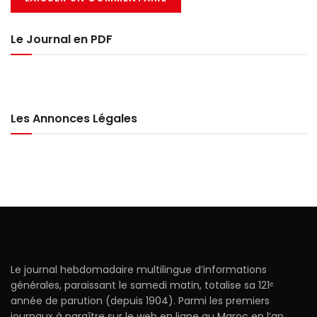
Le Journal en PDF
Les Annonces Légales
Le journal hebdomadaire multilingue d’informations
générales, paraissant le samedi matin, totalise sa 121ᵉ
année de parution (depuis 1904). Parmi les premiers
journaux à paraître sur le web en ligne au Maroc en l’an