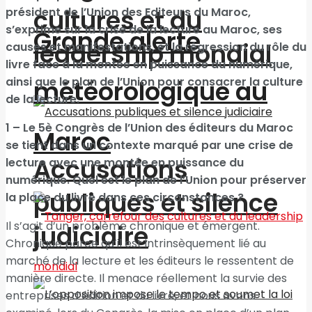
cultures et du
président de l’Union des Editeurs du Maroc,
s’exprime sur la crise de la lecture au Maroc, ses
Grande alerte
leadership mondial
causes et manifestations, et la régression du rôle du
livre face à la montée en puissance du numérique,
ainsi que le plan de l’Union pour consacrer la culture
météorologique au
de la lecture.
1 – Le 5è Congrès de l’Union des éditeurs du Maroc
Maroc
se tient dans un contexte marqué par une crise de
Accusations
lecture avec une montée en puissance du
numérique. Quel est le plan de l’Union pour préserver
publiques et silence
la place du livre dans ces circonstances ?
Il s’agit d’un problème chronique et émergent.
judiciaire
Chronique parce qu’il est intrinsèquement lié au
marché de la lecture et les éditeurs le ressentent de
manière directe. Il menace réellement la survie des
entreprises d’édition et du livre, et nous avons