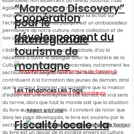
essentielle, non seulement au niveau national, mais
“Morocco Discovery”
également à l’échelle internationale, vu que le livre
Coopération
marocain doit occuper la place qui lui échoit sur
pour le
l’échiquier international, puisqu’il est un ambassadeur
permanent de notre culture, notre civilisation et de
développement du
interrégionale
nos causes.
tourisme de
L’éditeur fait partie d’une crise globale, d’où la
nécessité d’ouvrir le dialogue avec le ministère de la
montagne
Culture, et les institutions concernées, notamment les
secteurs de l’enseignement et de l’éducation, qui
contribuent à la formation des jeunes de demain, ainsi
que le secteur financier, qui considère que la maison
Les Tendances Les Tags
d’édition est une entreprise à but lucratif, au vrai sens
du terme, alors que tout le monde sait que la situation
du livre au Maroc est fragile. Il convient de noter que
Région & La ville
dans les pays développés, le livre est soutenu par le
Fiscalité locale : la
secteur public, l’État et la société. A vrai dire, le soutien
du livre est un devoir de la société envers sa culture.