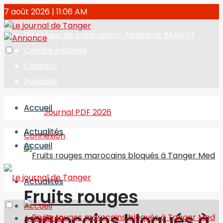
7 août 2026 | 11:06 AM
Directeur de publication : Abdelhak BAKHAT
Comité éditorial
Contact
Publicité
Journal en PDF
Accueil
Journal PDF 2026
Actualités
Connexion
Accueil
Actualités
Fruits rouges
Accueil
marocains bloqués à
Actualités