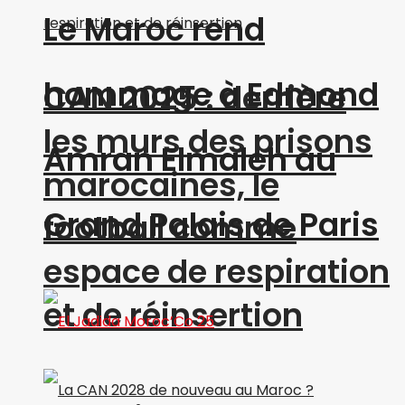
Le Maroc rend
hommage à Edmond
CAN 2025 : derrière
les murs des prisons
Amran Elmaleh au
marocaines, le
Grand Palais de Paris
football comme
espace de respiration
et de réinsertion