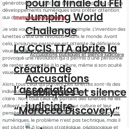
pour la finale du FEI
générations. Il ne faut pas se laisser emporter par les
développements numériques sans prêter attention
Jumping World
aux dimensions culturelles.
Challenge
Je vais vous donner un exemple simple. L’invention des
lunettes a été une révolution dans le monde. Avant
cela, lorsqu’une personne est atteinte de déficience
La CCIS TTA abrite la
visuelle, elle arrêtait de lire, et les lunettes ont
provoqué une révolution qui a permis à une personne
de rester connectée à la culture, même si son acuité
création de
visuelle s’affaiblit.
Accusations
Alors, tous ceux qui portent des lunettes sont-ils des
l’association
publiques et silence
individus dans la société de la culture ? La réponse est
claire : Non, tous ceux qui portent des lunettes ne les
judiciaire
utilisent pas pour développer leur culture et leur
“Morocco Discovery”
pensée. De même, en matière d’utilisation des outils
numériques, le problème n’est pas technique, mais il
est plutôt lié à la vision stratégique, pédagogique et