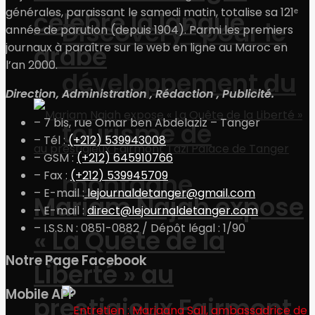
générales, paraissant le samedi matin, totalise sa 121ᵉ
célèbre la langue
Discovery” pour le
année de parution (depuis 1904). Parmi les premiers
arabe
journaux à paraître sur le web en ligne au Maroc en
l’an 2000.
développement du
Direction, Administration , Rédaction , Publicité.
– 7 bis, rue Omar ben Abdelaziz – Tanger
tourisme de
– Tél :
(+212) 539943008
– GSM :
(+212) 645910766
montagne
– Fax :
(+212) 539945709
– E-mail :
lejournaldetanger@gmail.com
Mariam Najah expose
– E-mail :
direct@lejournaldetanger.com
– I.S.S.N : 0851-0882 / Dépôt légal : 1/90
« La Quête de la
Notre Page Facebook
Economie
Liberté » au
Mobile APP
prestigieux Fairmont