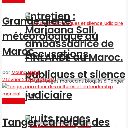
Entretien :
Grande alerte
Marjaana Sall,
météorologique au
ambassadrice de
Maroc
Accusations
FINLANDE au Maroc.
publiques et silence
par
Mouna Nabil
2 février 2026 | 9:40 AM
judiciaire
Actualités
Fruits rouges
Tanger, carrefour des