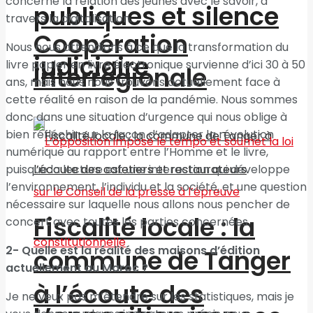
concerne la relation des jeunes avec le savoir, à
publiques et silence
travers la digitalisation.
Coopération
Nous nous attendions à ce que la transformation du
judiciaire
livre papier en livre électronique survienne d’ici 30 à 50
interrégionale
ans, mais nous nous trouvons actuellement face à
cette réalité en raison de la pandémie. Nous sommes
donc dans une situation d’urgence qui nous oblige à
bien réfléchir sur la façon d’adapter la révolution
numérique au rapport entre l’Homme et le livre,
puisque la lecture est une interaction qui développe
l’environnement, l’individu et la société, et une question
nécessaire sur laquelle nous allons nous pencher de
Fiscalité locale : la
concert avec toutes les parties concernées.
2- Quelle est la réalité des maisons d’édition
commune de Tanger
actuellement au Maroc ?
à l’écoute des
Je ne veux pas m’étendre sur les statistiques, mais je