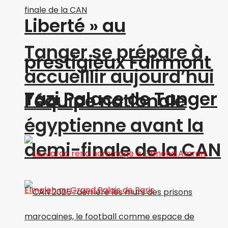
Liberté » au
Tanger se prépare à
prestigieux Fairmont
accueillir aujourd’hui
Tazi Palace de Tanger
l’équipe nationale
égyptienne avant la
demi-finale de la CAN