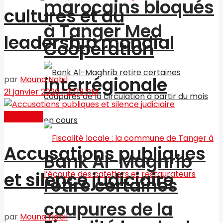
marocains bloqués
cultures et du
à Tanger Med
leadership mondial
Coopération
interrégionale
par
Mouna Nabil
21 janvier 2026 | 22:18 PM
Actualités
Accusations publiques
Bank Al-Maghrib
et silence judiciaire
retire certaines
coupures de la
par
Mouna Nabil