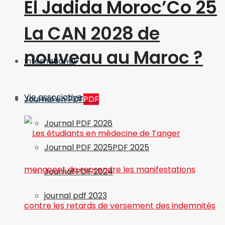
El Jadida Moroc’Co 25
La CAN 2028 de
nouveau au Maroc ?
International
Vie associative
Journal en PDF
PDF
Journal PDF 2026
Journal PDF 2025
PDF 2025
Journal PDF 2024
journal pdf 2023