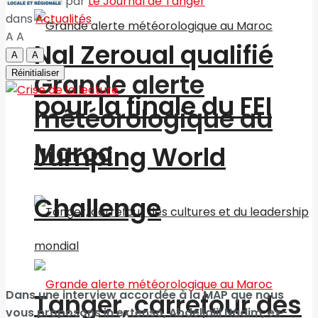
par
Le Journal de Tanger
dans
Actualités
A
A
Nal Zeroual qualifié
A
A
Réinitialiser
Grande alerte
pour la finale du FEI
météorologique au
Maroc
Jumping World
Challenge
Dans une interview accordée à la MAP que nous
Tanger, carrefour des
vous proposons in extenso, Abdeljalil Nadim, ex-