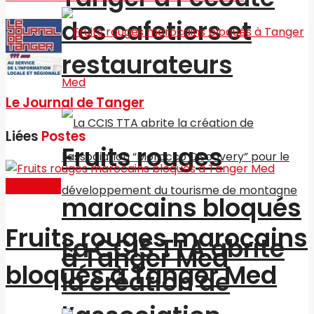
des cafetiers et
restaurateurs
Le Journal de Tanger
Liées
Postes
Fruits rouges
Actualités
marocains bloqués
Fruits rouges marocains
La CCIS TTA abrite
à Tanger Med
bloqués à Tanger Med
la création de