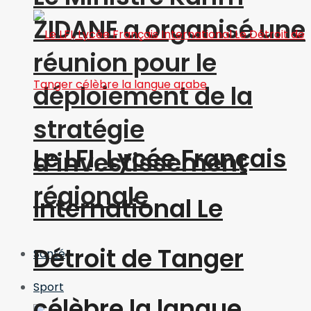
ZIDANE a organisé une
réunion pour le
déploiement de la
stratégie
Le LFI, Lycée Français
d’investissement
régionale
International Le
Détroit de Tanger
Santé
Sport
célèbre la langue