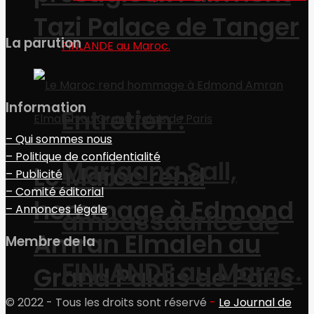
Tazi Palace de Tanger
La parution
Information
Entretien :
– Qui sommes nous
– Politique de confidentialité
Marjaana Sall,
Le Maroc rend
– Publicité
– Comité éditorial
hommage à Edmond
– Annonces légale
ambassadrice de
Amran Elmaleh au
Membre de la
FINLANDE au Maroc.
Grand Palais de Paris
© 2022 - Tous les droits sont réservé
-
Le Journal de