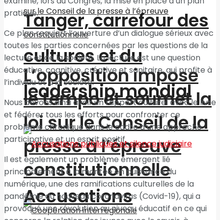
examiné, lors du Congrès, la mise en place d’un plan
pratique.
Tanger, carrefour des
Ce plan requiert l’ouverture d’un dialogue sérieux avec
toutes les parties concernées par les questions de la
cultures et du
lecture et de la société. La lecture est une question
L’opposition impose
éducative, cognitive, créative et sanitaire, qui profite à
l’individu et à la société.
leadership mondial
le tempo et soumet la
Nous devons ainsi avoir un rapport culturel avec le livre
et fédérer tous les efforts pour confronter ce
loi sur le Conseil de la
problème chronique dans le cadre d’une approche
participative et un esprit positif.
presse à l’épreuve
Il est également un problème émergent lié
constitutionnelle
principalement à la montée en puissance du
numérique, une des ramifications culturelles de la
Accusations
pandémie du nouveau coronavirus (Covid-19), qui a
provoqué une révolution au niveau éducatif en ce qui