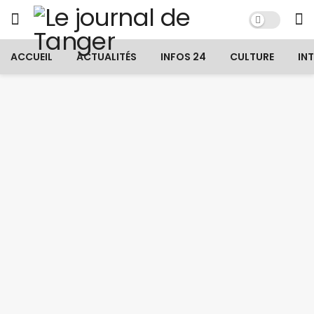
ACCUEIL
ACTUALITÉS
INFOS 24
CULTURE
IN