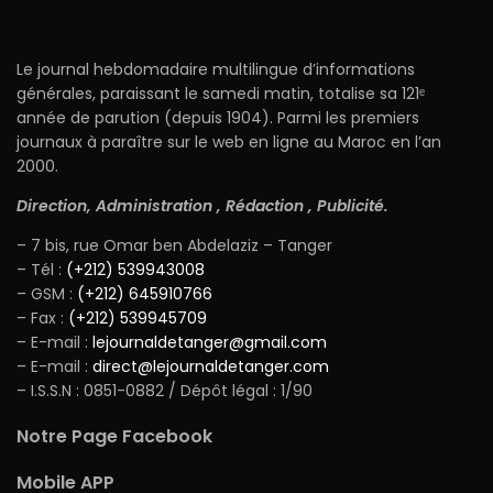
Le journal hebdomadaire multilingue d’informations
générales, paraissant le samedi matin, totalise sa 121ᵉ
année de parution (depuis 1904). Parmi les premiers
journaux à paraître sur le web en ligne au Maroc en l’an
2000.
Direction, Administration , Rédaction , Publicité.
– 7 bis, rue Omar ben Abdelaziz – Tanger
– Tél :
(+212) 539943008
– GSM :
(+212) 645910766
– Fax :
(+212) 539945709
– E-mail :
lejournaldetanger@gmail.com
– E-mail :
direct@lejournaldetanger.com
– I.S.S.N : 0851-0882 / Dépôt légal : 1/90
Notre Page Facebook
Mobile APP