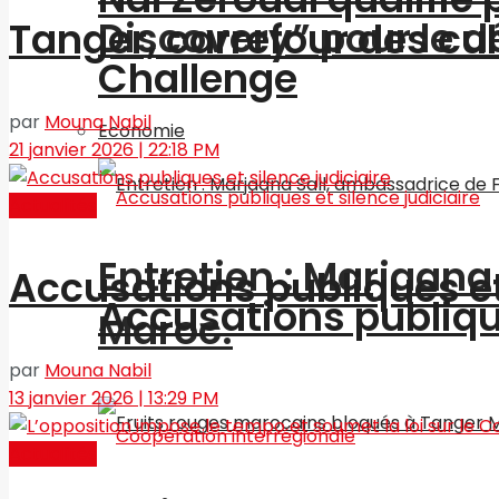
Discovery” pour le
Tanger, carrefour des cu
Challenge
par
Mouna Nabil
Economie
21 janvier 2026 | 22:18 PM
Actualités
Entretien : Marjaan
Accusations publiques et 
Accusations publique
Maroc.
par
Mouna Nabil
13 janvier 2026 | 13:29 PM
Actualités