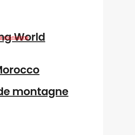
ing World
“Morocco
 de montagne