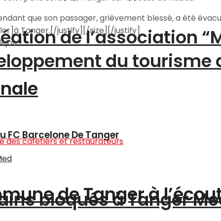
 pendant que son passager, grièvement blessé, a été évac
]à Tanger.[/justify][/size][/justify]
création de l’association 
lejou
éveloppement du tourisme
onale
u FC Barcelone De Tanger
ommune de Tanger à l’écou
ains bloqués à Tanger Me