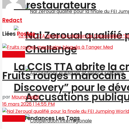
et restaurateurs
Redact
Nal Zeroual qualifié 
Liées
Postes
Challenge
Actualités
La CCIS TTA abrite la 
Fruits rouges marocains
Discovery” pour le d
Accusations publique
par
Mouna Nabil
16 mars 2026 | 14:55 PM
Les Tendances Les Tags
Actualités