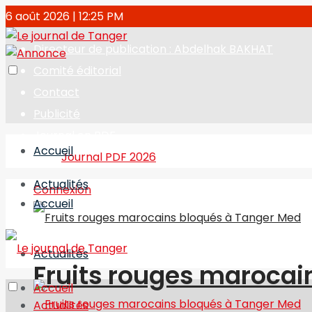
6 août 2026 | 12:25 PM
Directeur de publication : Abdelhak BAKHAT
Comité éditorial
Contact
Publicité
Journal en PDF
Accueil
Journal PDF 2026
Actualités
Connexion
Accueil
Actualités
Fruits rouges marocai
Accueil
Actualités