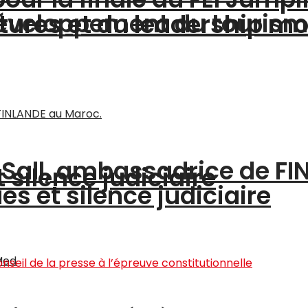
 développement du touris
ltures et du leadership m
a Sall, ambassadrice de F
silence judiciaire
s et silence judiciaire