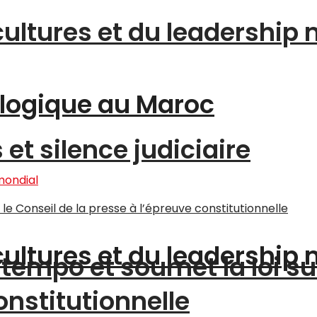
cultures et du leadership
logique au Maroc
et silence judiciaire
cultures et du leadership
tempo et soumet la loi su
onstitutionnelle