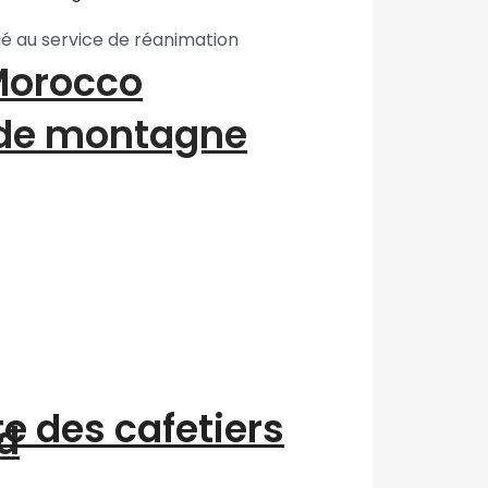
ué au service de réanimation
“Morocco
 de montagne
te des cafetiers
d