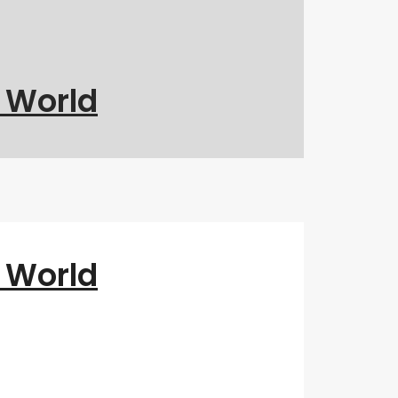
g World
g World