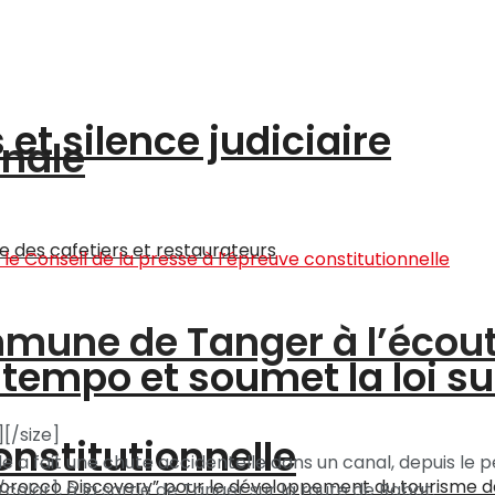
et silence judiciaire
onale
ommune de Tanger à l’écou
tempo et soumet la loi su
[/size]
onstitutionnelle
icycle a fait une chute accidentelle dans un canal, depuis l
lor], à la sortie de Tanger sur la route de Rabat.