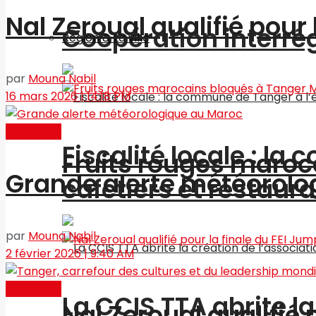
Nal Zeroual qualifié pour
Coopération interré
Région & La ville
par
Mouna Nabil
16 mars 2026 | 14:18 PM
Actualités
Fiscalité locale : l
Fruits rouges maroc
Grande alerte météorolo
cafetiers et restaur
par
Mouna Nabil
2 février 2026 | 9:40 AM
Actualités
La CCIS TTA abrite l
Nal Zeroual qualifié 