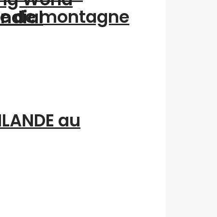
me de montagne
ondial
INLANDE au