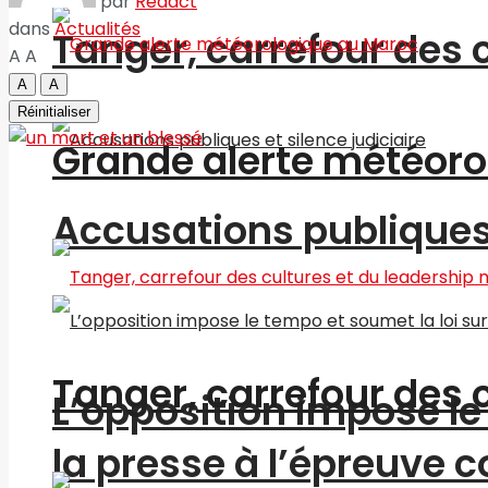
par
Redact
dans
Actualités
Tanger, carrefour des 
A
A
A
A
Réinitialiser
Grande alerte météoro
Accusations publiques 
Tanger, carrefour des 
L’opposition impose le 
la presse à l’épreuve c