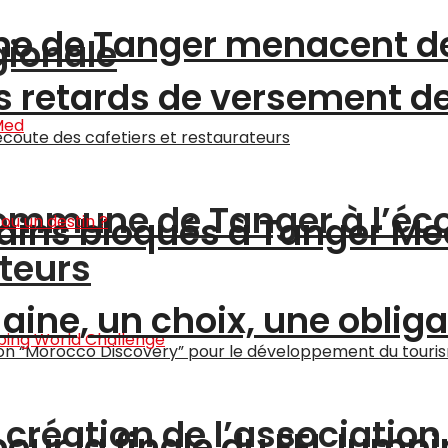
ne de Tanger menacent de
gionale
es retards de versement d
a commune de Tanger à l’éc
ains bloqués à Tanger Me
ateurs
 aine, un choix, une oblig
a création de l’associatio
pour la finale du FEI Jump