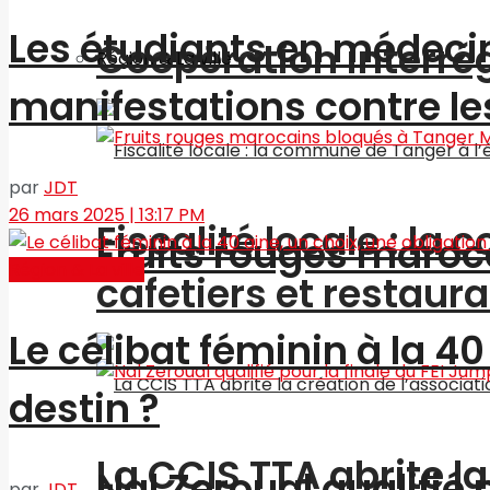
Les étudiants en médeci
Coopération interré
Région & La ville
manifestations contre l
par
JDT
26 mars 2025 | 13:17 PM
Fiscalité locale : l
Fruits rouges maroc
Région & La ville
cafetiers et restaur
Le célibat féminin à la 40
destin ?
La CCIS TTA abrite l
Nal Zeroual qualifié 
par
JDT