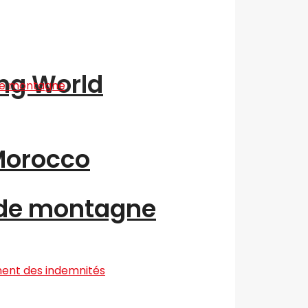
ing World
“Morocco
 de montagne