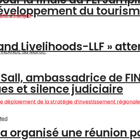
 développement du touris
and Livelihoods-LLF » atte
a Sall, ambassadrice de F
s et silence judiciaire
 a organisé une réunion po