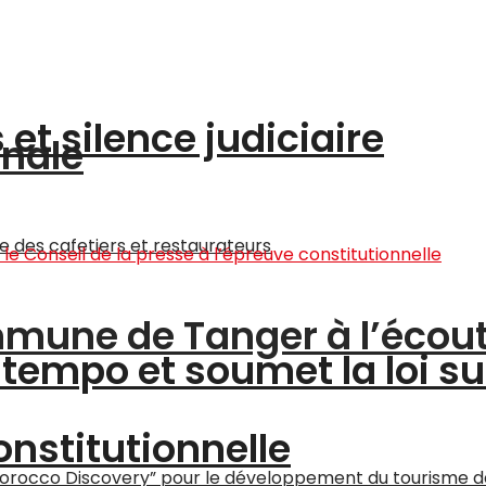
et silence judiciaire
onale
ommune de Tanger à l’écou
tempo et soumet la loi su
onstitutionnelle