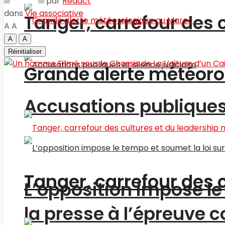
par
Redact
dans
Vie associative
Tanger, carrefour des 
A
A
A
A
Réinitialiser
Grande alerte météoro
Accusations publiques 
Tanger, carrefour des 
L’opposition impose le 
la presse à l’épreuve c