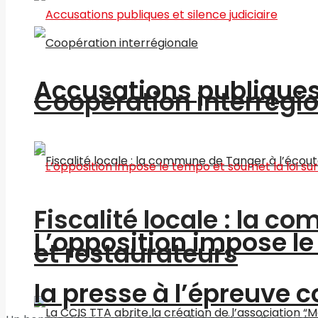
Accusations publiques 
Coopération interrégi
Fiscalité locale : la c
L’opposition impose le 
et restaurateurs
la presse à l’épreuve c