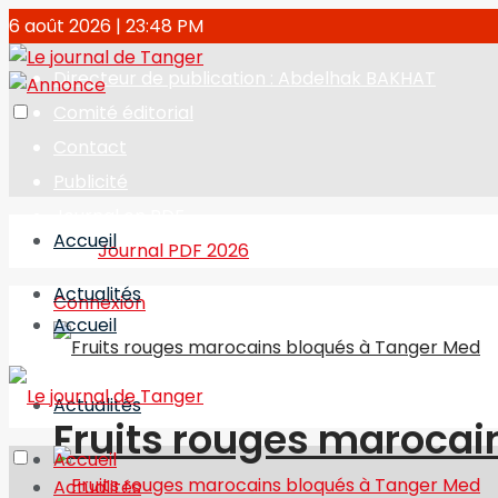
6 août 2026 | 23:48 PM
Directeur de publication : Abdelhak BAKHAT
Comité éditorial
Contact
Publicité
Journal en PDF
Accueil
Journal PDF 2026
Actualités
Connexion
Accueil
Actualités
Fruits rouges marocai
Accueil
Actualités