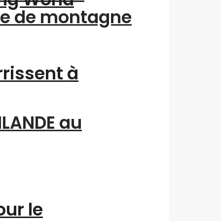
me de montagne
rrissent à
INLANDE au
ur le