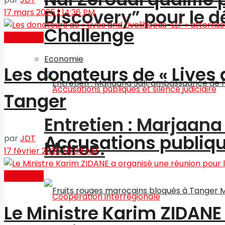
Discovery” pour le
17 mars 2025 | 14:36 PM
Challenge
Actualités
Economie
Les donateurs de « Lives 
Tanger
Entretien : Marjaan
Accusations publique
par
JDT
Maroc.
17 février 2025 | 11:09 AM
Actualités
Le Ministre Karim ZIDANE