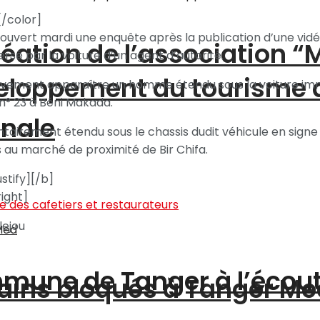
[/color]
nt ouvert mardi une enquête après la publication d’une v
création de l’association 
ersé par la voiture d’un agent d’autorité.
éveloppement du tourisme
ffectivement apparaître un homme étendu sous la voiture im
 n° 23 à Béni Makada.
onale
tairement étendu sous le chassis dudit véhicule en signe
 au marché de proximité de Bir Chifa.
stify][/b]
right]
lejou
ommune de Tanger à l’écou
ains bloqués à Tanger Me