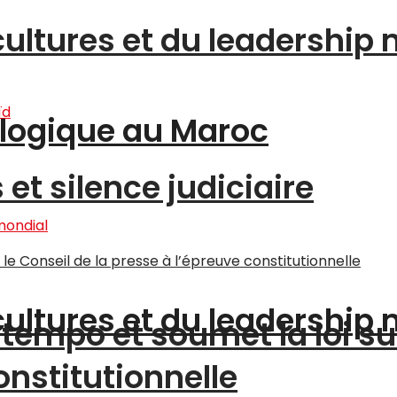
cultures et du leadership
logique au Maroc
et silence judiciaire
cultures et du leadership
tempo et soumet la loi su
onstitutionnelle