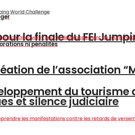
nger
pour la finale du FEI Jump
rations ni pénalités
création de l’association 
éveloppement du tourisme
s et silence judiciaire