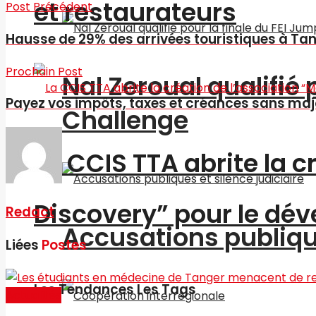
et restaurateurs
Post Précédent
Hausse de 29% des arrivées touristiques à Ta
Prochain Post
Nal Zeroual qualifié 
Payez vos impôts, taxes et créances sans majo
Challenge
La CCIS TTA abrite la 
Discovery” pour le d
Redact
Accusations publique
Liées
Postes
Les Tendances Les Tags
Actualités