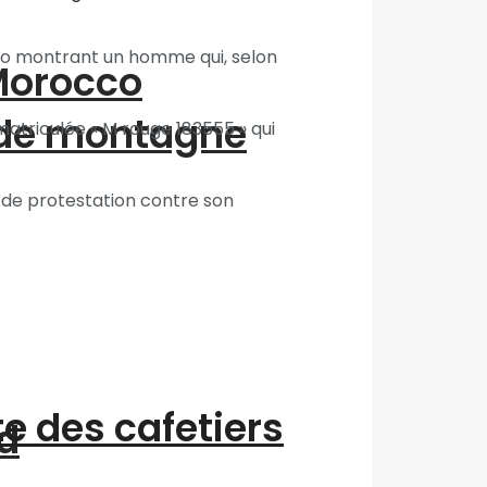
idéo montrant un homme qui, selon
“Morocco
 de montagne
matriculée « M rouge 183555 » qui
 de protestation contre son
te des cafetiers
d