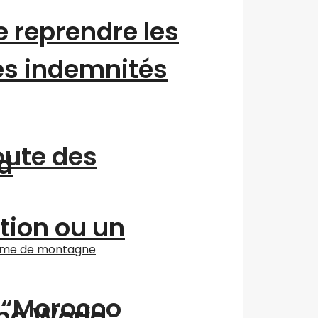
 reprendre les
es indemnités
oute des
d
ation ou un
n “Morocco
ing World