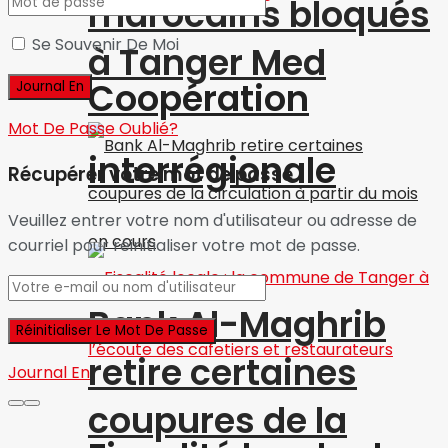
marocains bloqués
Se Souvenir De Moi
à Tanger Med
Coopération
Mot De Passe Oublié?
interrégionale
Récupérer votre mot de passe
Veuillez entrer votre nom d'utilisateur ou adresse de
courriel pour réinitialiser votre mot de passe.
Bank Al-Maghrib
retire certaines
Journal En
coupures de la