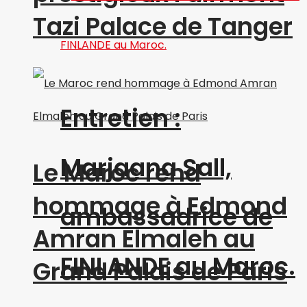
Tazi Palace de Tanger
Entretien :
Marjaana Sall,
Le Maroc rend
hommage à Edmond
ambassadrice de
Amran Elmaleh au
FINLANDE au Maroc.
Grand Palais de Paris