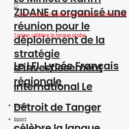
ZIDANE a organisé une
réunion pour le
déploiement de la
stratégie
Le LFI, Lycée Français
d’investissement
régionale
International Le
Détroit de Tanger
Santé
Sport
célèbre la langue