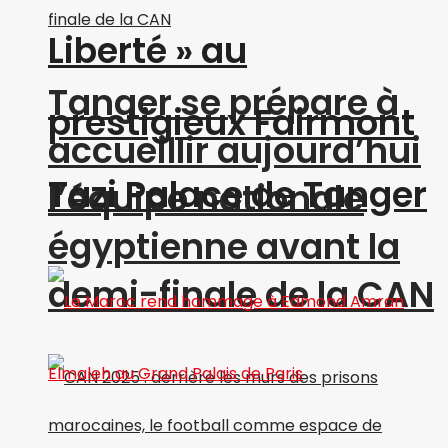
Liberté » au
Tanger se prépare à
prestigieux Fairmont
accueillir aujourd’hui
Tazi Palace de Tanger
l’équipe nationale
égyptienne avant la
demi-finale de la CAN