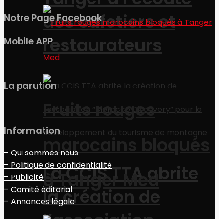
des cafetiers et
Notre Page Facebook
restaurateurs
Mobile APP
La parution
Fruits rouges
Information
marocains bloqués
– Qui sommes nous
– Politique de confidentialité
La CCIS TTA abrite
à Tanger Med
– Publicité
– Comité éditorial
la création de
– Annonces légale