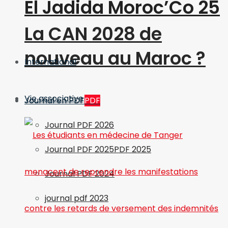
El Jadida Moroc’Co 25
La CAN 2028 de
nouveau au Maroc ?
International
Vie associative
Journal en PDF
PDF
Journal PDF 2026
Journal PDF 2025
PDF 2025
Journal PDF 2024
journal pdf 2023