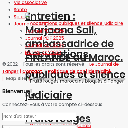
Vie associative
Santé
Entretien :
Sport
Journal en PDF
Marjaana Sall,
Journal PDF 2026
Journal PDF 2025
ambassadrice de
Journal PDF 2024
Accusations
journal pdf 2023
FINLANDE au Maroc.
© 2022 - Tous les droits sont réservé
-
Le Journal de
publiques et silence
Tanger
|
Contact
|
Politique de confidentialité
|
Map Site
|
Aide?
Bienvenue!
judiciaire
Connectez-vous à votre compte ci-dessous
Fruits rouges