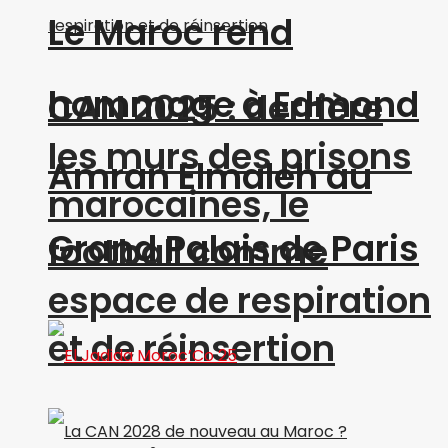
Le Maroc rend
hommage à Edmond
CAN 2025 : derrière
les murs des prisons
Amran Elmaleh au
marocaines, le
Grand Palais de Paris
football comme
espace de respiration
et de réinsertion