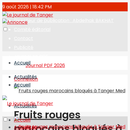
9 août 2026 | 18:42 PM
Directeur de publication : Abdelhak BAKHAT
Comité éditorial
Contact
Publicité
Journal en PDF
Accueil
Journal PDF 2026
Actualités
Connexion
Accueil
Actualités
Fruits rouges
Accueil
marocains bloqués à
Actualités