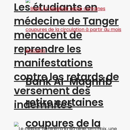
Les étudiants en
médecine de Tanger
menacent de
reprendre les
manifestations
contre les retards de
Bank Al-Maghrib
versement des
retire certaines
indemnités
coupures de la