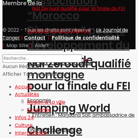
l’association
Membre de la
“Morocco
Discovery” pour le
© 2022 - Tous les droits sont réservé
-
Le Journal de
Tanger
|
Contact
|
Politique de confidentialité
développement du
|
Map Site
|
Aide?
tourisme de
Nal Zeroual qualifié
Aucun Résultat
montagne
Afficher Tous Les Résultats
pour la finale du FEI
Accueil
Actualités
Economie
Région & La ville
Jumping World
Economie
Infos 24
Culture
Challenge
International