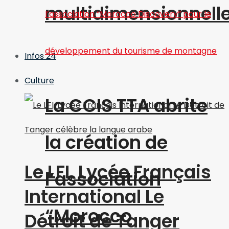
multidimensionnell
Infos 24
Culture
La CCIS TTA abrite
la création de
Le LFI, Lycée Français
l’association
International Le
“Morocco
Détroit de Tanger