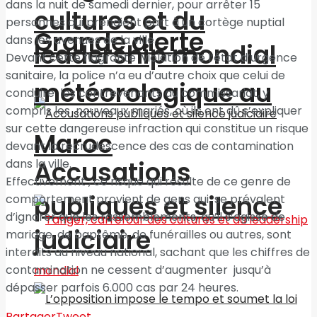
dans la nuit de samedi dernier, pour arrêter 15
cultures et du
personnes qui prenaient part à un cortège nuptial
Grande alerte
dans les avenues de la ville.
leadership mondial
Devant cette flagrante violation de l’état d’urgence
sanitaire, la police n’a eu d’autre choix que celui de
météorologique au
conduire les contrevenants au commissariat, y
compris les nouveaux mariés, où ils ont dû s’expliquer
sur cette dangereuse infraction qui constitue un risque
Maroc
devant la recrudescence des cas de contamination
Accusations
dans la ville.
Effectivement , ce risque qui résulte de ce genre de
publiques et silence
comportement provient de gens qui se prévalent
d’ignorer que les rassemblements, qu’il s’agisse de
judiciaire
mariage, de baptême, de funérailles ou autres, sont
interdits au niveau national, sachant que les chiffres de
contamination ne cessent d’augmenter jusqu’à
dépasser parfois 6.000 cas par 24 heures.
Partager
Tweet