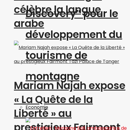
célèbre la langue
Discovery” pour le
arabe
développement du
tourisme de
montagne
Mariam Najah expose
« La Quête de la
Economie
Liberté » au
prestigieux Fairmont