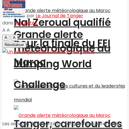
par
Le Journal de Tanger
Nal Zeroual qualifié
dans
Actualités
A
A
Grande alerte
A
A
pour la finale du FEI
météorologique au
Réinitialiser
Maroc
Jumping World
Challenge
Tanger, carrefour des
Les services de sécurité de Tanger ont dû intervenir,