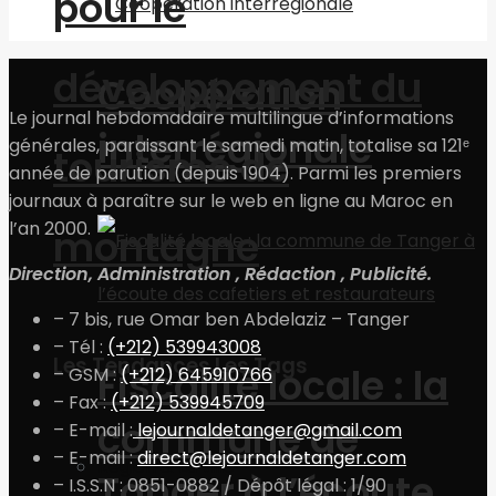
pour le
développement du
Coopération
Le journal hebdomadaire multilingue d’informations
interrégionale
générales, paraissant le samedi matin, totalise sa 121ᵉ
tourisme de
année de parution (depuis 1904). Parmi les premiers
journaux à paraître sur le web en ligne au Maroc en
l’an 2000.
montagne
Direction, Administration , Rédaction , Publicité.
– 7 bis, rue Omar ben Abdelaziz – Tanger
– Tél :
(+212) 539943008
Les Tendances Les Tags
Fiscalité locale : la
– GSM :
(+212) 645910766
– Fax :
(+212) 539945709
commune de
– E-mail :
lejournaldetanger@gmail.com
– E-mail :
direct@lejournaldetanger.com
Région & La ville
Tanger à l’écoute
– I.S.S.N : 0851-0882 / Dépôt légal : 1/90