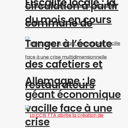
Fiscalité locale : la
circulation à partir
du mois en cours
commune de
Tanger à l’écoute
des cafetiers et
Allemagne : le
restaurateurs
géant économique
vacille face à une
crise