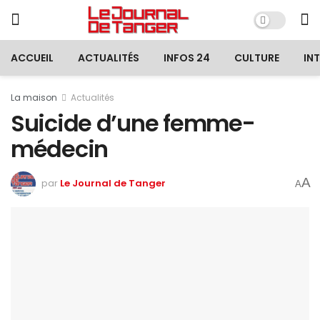
ACCUEIL
ACTUALITÉS
INFOS 24
CULTURE
IN
La maison
Actualités
Suicide d’une femme-
médecin
A
par
Le Journal de Tanger
A