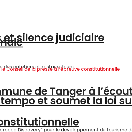
et silence judiciaire
onale
ommune de Tanger à l’écou
tempo et soumet la loi su
onstitutionnelle