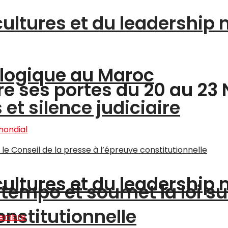
cultures et du leadership
logique au Maroc
vre ses portes du 20 au 2
et silence judiciaire
cultures et du leadership
tempo et soumet la loi su
onstitutionnelle