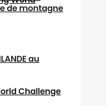
me de montagne
INLANDE au
World Challenge