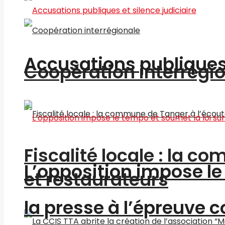
Accusations publiques 
Coopération interrégi
Fiscalité locale : la c
L’opposition impose le 
et restaurateurs
la presse à l’épreuve c