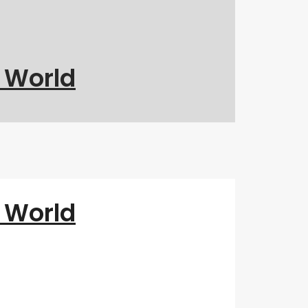
g World
g World