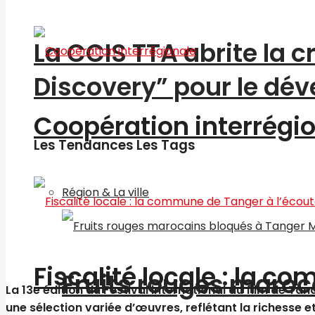
La CCIS TTA abrite la 
Discovery” pour le d
Coopération interrégi
Les Tendances Les Tags
Région & La ville
Fiscalité locale : la c
Fruits rouges maroc
La 13e édition du Festival international du film de 
une sélection variée d’œuvres, reflétant la richesse et