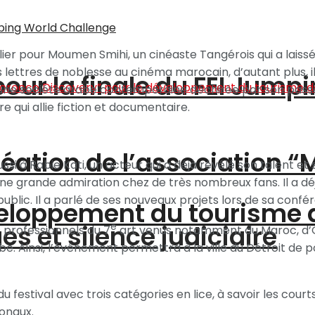
ier pour Moumen Smihi, un cinéaste Tangérois qui a laiss
urs lettres de noblesse au cinéma marocain, d’autant plus, 
pour la finale du FEI Jump
 » une société arabe contemporaine déchirée par son passé
 qui allie fiction et documentaire.
création de l’association 
si à Rabie Kati, un acteur qui a déjà révélé son talent et
 une grande admiration chez de très nombreux fans. Il a dé
public. Il a parlé de ses nouveaux projets lors de sa conf
éveloppement du tourisme
s et silence judiciaire
e
 professionnels du 7
art venus notamment du Maroc, d’O
be. Ainsi, l’événement permettra à la ville du Détroit de 
du festival avec trois catégories en lice, à savoir les cou
onaux.