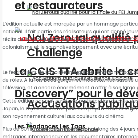
et restaurateurs
L’édition actuelle est marquée par un hommage particul
national. Il fait partie des réalisateurs qui ont donné le
Nal Zeroual qualifié 
récits de la nuit » jusqu’à ses « Chroniques marocaines
colonialisme et le sous-développement avec une écriture
Challenge
La CCIS TTA abrite la 
Le festival lors de sa soirée inaugurale rend hommage aus
de rôles. A la fois beau garçon et modeste, Kati suscite
télévision, et a encore énormément à offrir à son large 
Discovery” pour le d
Accusations publique
Cette édition connaît aussi une participation accrue des
Japan, le royaume unis et plusieurs pays à travers le glo
son rayonnement culturel aux couleurs du cinéma.
Les Tendances Les Tags
Plus de 50 films seront projetés tout au long des 4 jours 
métrages internationaux et les documentaires internati