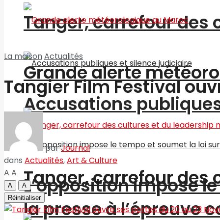
Tanger, carrefour des 
La maison
Actualités
Grande alerte météoro
Tangier Film Festival ou
Accusations publiques 
par
Journal
dans
Actualités
,
Art & Culture
Tanger, carrefour des 
A
A
L’opposition impose le 
A
A
Réinitialiser
la presse à l’épreuve c