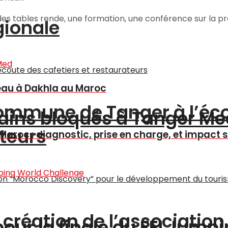
 tables rende, une formation, une conférence sur la p
gionale
reau à Dakhla au Maroc
a commune de Tanger à l’éc
ains bloqués à Tanger Me
ateurs
 Maroc : diagnostic, prise en charge, et impact 
a création de l’associatio
pour la finale du FEI Jump