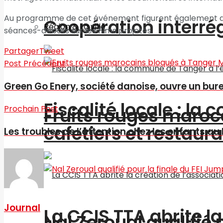
Au programme de cet événement figurent également des
Coopération interré
Région & La ville
séances-débats sur les films projetés.
Partager
Tweet
Post Précédent
Green Go Enery, société danoise, ouvre un bu
Fiscalité locale : l
Prochain Post
Fruits rouges maroc
cafetiers et restaur
Les troubles de l’attention chez les enfants au
Journal
La CCIS TTA abrite l
Nal Zeroual qualifié 