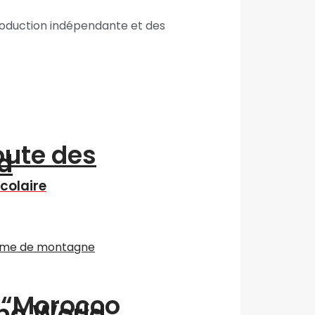
roduction indépendante et des
oute des
d
scolaire
n “Morocco
ing World