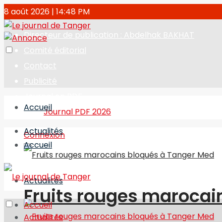
8 août 2026 | 14:48 PM
Directeur de publication : Abdelhak BAKHAT
Comité éditorial
Contact
Publicité
Journal en PDF
Accueil
Journal PDF 2026
Actualités
Connexion
Accueil
Actualités
Fruits rouges marocai
Accueil
Actualités