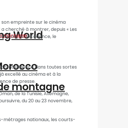
é son empreinte sur le cinéma
il a cherché à montrer, depuis « Les
ing World
 féodal, la décadence, le
“Morocco
 son intelligence dans toutes sortes
jà excellé au cinéma et à la
érence de presse.
 de montagne
man, de la Tunisie, Allemagne,
poursuivre, du 20 au 23 novembre,
rts-métrages nationaux, les courts-