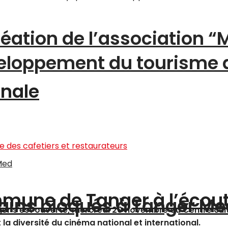
création de l’association 
éveloppement du tourisme
onale
ommune de Tanger à l’écou
ains bloqués à Tanger Me
Tanger s’est ouverte, mercredi 20 novembre au Centre 
 la diversité du cinéma national et international.