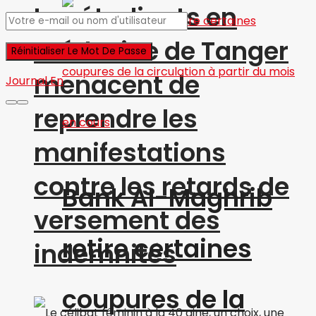
Les étudiants en
médecine de Tanger
menacent de
Journal En
reprendre les
manifestations
contre les retards de
Bank Al-Maghrib
versement des
retire certaines
indemnités
coupures de la