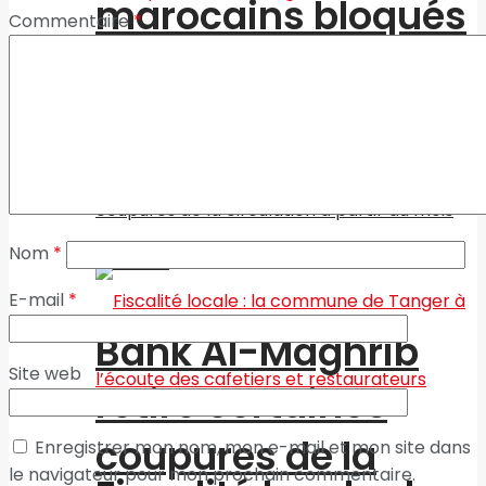
marocains bloqués
Commentaire
*
à Tanger Med
Coopération
interrégionale
Nom
*
E-mail
*
Bank Al-Maghrib
Site web
retire certaines
coupures de la
Enregistrer mon nom, mon e-mail et mon site dans
le navigateur pour mon prochain commentaire.