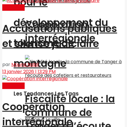
pour le
Actualités
développement du
Coopération
Accusations publiques
interrégionale
tourisme de
et silence judiciaire
montagne
par
Mouna Nabil
13 janvier 2026 | 13:29 PM
Actualités
Les Tendances Les Tags
Fiscalité locale : la
Coopération
commune de
interrégionale
Région & La ville
Tanger à l’écoute