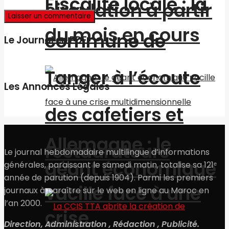
Fiscalité locale : la
circulation à partir
du mois en cours
commune de
Le Journal en PDF
Tanger à l’écoute
Les Annonces Légales
des cafetiers et
Allemagne : le
restaurateurs
Le journal hebdomadaire multilingue d’informations
géant économique
générales, paraissant le samedi matin, totalise sa 121ᵉ
année de parution (depuis 1904). Parmi les premiers
vacille face à une
journaux à paraître sur le web en ligne au Maroc en
l’an 2000.
crise
Direction, Administration , Rédaction , Publicité.