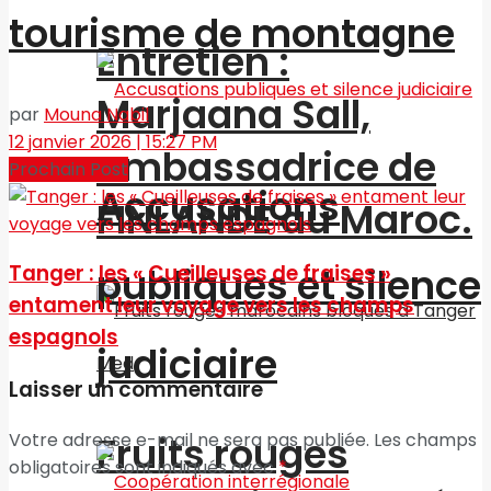
tourisme de montagne
Entretien :
Marjaana Sall,
par
Mouna Nabil
12 janvier 2026 | 15:27 PM
ambassadrice de
Prochain Post
Accusations
FINLANDE au Maroc.
publiques et silence
Tanger : les « Cueilleuses de fraises »
entament leur voyage vers les champs
espagnols
judiciaire
Laisser un commentaire
Fruits rouges
Votre adresse e-mail ne sera pas publiée.
Les champs
obligatoires sont indiqués avec
*