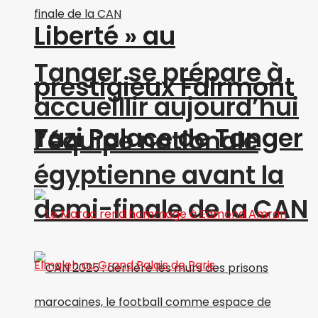
Liberté » au
Tanger se prépare à
prestigieux Fairmont
accueillir aujourd’hui
Tazi Palace de Tanger
l’équipe nationale
égyptienne avant la
demi-finale de la CAN