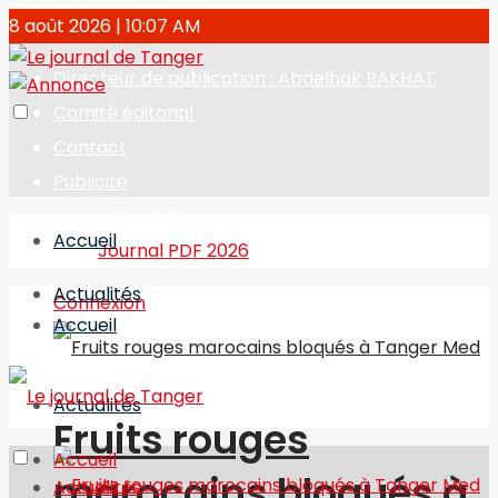
8 août 2026 | 10:07 AM
Directeur de publication : Abdelhak BAKHAT
Comité éditorial
Contact
Publicité
Journal en PDF
Accueil
Journal PDF 2026
Actualités
Connexion
Accueil
Actualités
Fruits rouges
Accueil
marocains bloqués à
Actualités