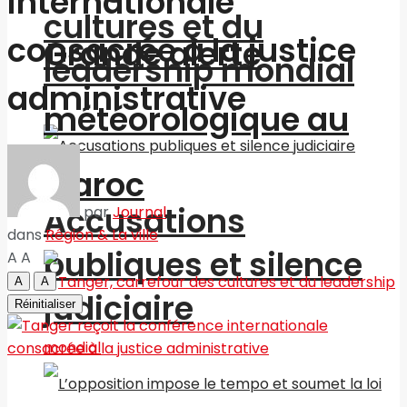
internationale
cultures et du
consacrée à la justice
Grande alerte
leadership mondial
administrative
météorologique au
Maroc
Accusations
par
Journal
dans
Région & La ville
publiques et silence
A
A
A
A
judiciaire
Réinitialiser