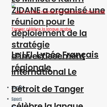
ZIDANE a organisé une
réunion pour le
déploiement de la
stratégie
Le LFI, Lycée Français
d’investissement
régionale
International Le
Détroit de Tanger
Santé
Sport
célèbre la langue