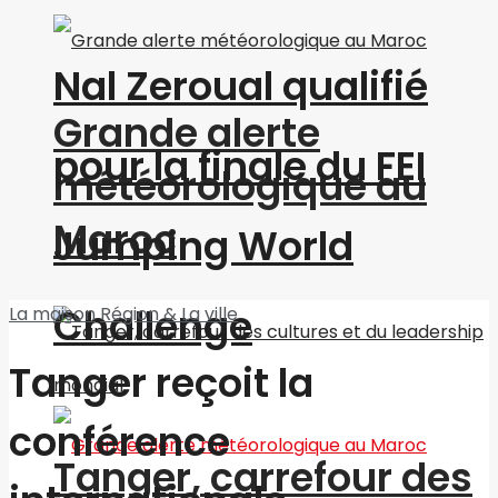
Nal Zeroual qualifié
Grande alerte
pour la finale du FEI
météorologique au
Maroc
Jumping World
Challenge
La maison
Région & La ville
Tanger reçoit la
conférence
Tanger, carrefour des