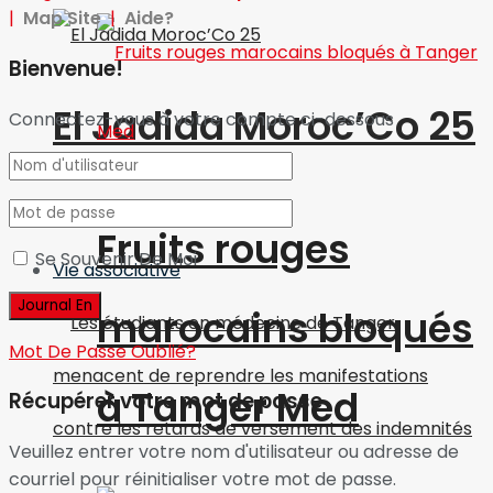
|
Map Site
|
Aide?
Bienvenue!
El Jadida Moroc’Co 25
Connectez-vous à votre compte ci-dessous
International
Fruits rouges
Se Souvenir De Moi
Vie associative
marocains bloqués
Mot De Passe Oublié?
à Tanger Med
Récupérer votre mot de passe
Veuillez entrer votre nom d'utilisateur ou adresse de
courriel pour réinitialiser votre mot de passe.