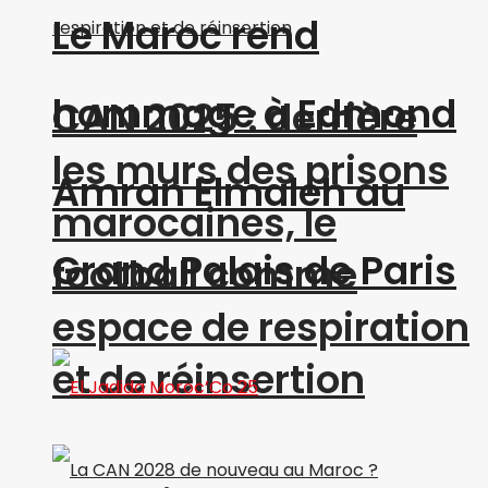
Le Maroc rend
hommage à Edmond
CAN 2025 : derrière
les murs des prisons
Amran Elmaleh au
marocaines, le
Grand Palais de Paris
football comme
espace de respiration
et de réinsertion