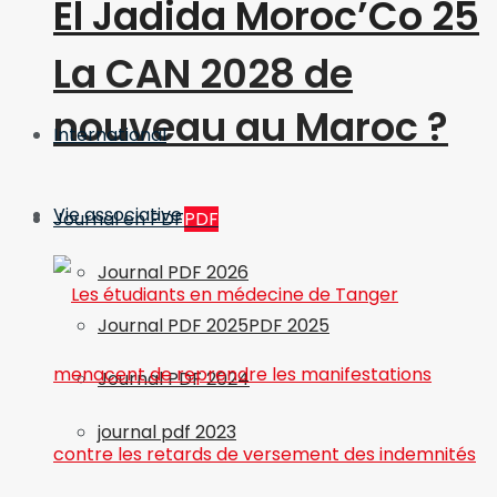
El Jadida Moroc’Co 25
La CAN 2028 de
nouveau au Maroc ?
International
Vie associative
Journal en PDF
PDF
Journal PDF 2026
Journal PDF 2025
PDF 2025
Journal PDF 2024
journal pdf 2023