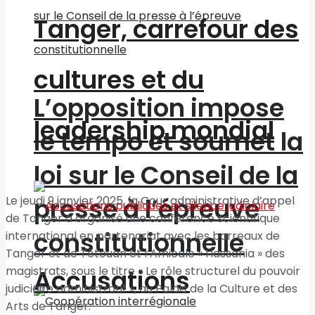
Tanger, carrefour des
cultures et du
L’opposition impose
leadership mondial
le tempo et soumet la
loi sur le Conseil de la
presse à l’épreuve
Le jeudi 9 janvier 2025, la Cour administrative d’appel
de Tanger a organisé une conférence scientifique
constitutionnelle
international en partenariat avec les barreaux de
Tanger et de Tétouan et l’Amicale « Hassania » des
magistrats, sous le titre « Le rôle structurel du pouvoir
Accusations
judiciaire administratif », au Palais de la Culture et des
Arts de Tanger.