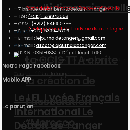
multidimensionnell
– 7 bis, rue Omar ben Abdelaziz – Tanger
– Tél :
(+212) 539943008
– GSM :
(+212) 645910766
– Fax :
(+212) 539945709
Infos 24
– E-mail :
lejournaldetanger@gmail.com
– E-mail :
direct@lejournaldetanger.com
Culture
– I.S.S.N : 0851-0882 / Dépôt légal : 1/90
La CCIS TTA abrite
Notre Page Facebook
la création de
Mobile APP
Le LFI, Lycée Français
l’association
La parution
International Le
“Morocco
Détroit de Tanger