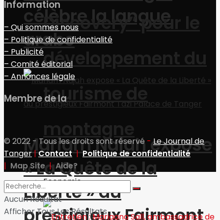
Information
célèbre la langue
Discovery” pour le
– Qui sommes nous
arabe
– Politique de confidentialité
– Publicité
développement du
– Comité éditorial
– Annonces légale
tourisme de
Membre de la
montagne
Mariam Najah expose
© 2022 - Tous les droits sont réservé
-
Le Journal de
Tanger
|
Contact
|
Politique de confidentialité
« La Quête de la
|
Map Site
|
Aide?
Economie
Liberté » au
Aucun Résultat
prestigieux Fairmont
Afficher Tous Les Résultats