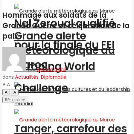
Hommage aux soldats de la
Nal Zeroual qualifié
Grande Guerre et célébration de la
Grande alerte
paix
pour la finale du FEI
météorologique au
Maroc
Jumping World
par
Mouna Nabil
dans
Actualités
,
Diplomatie
Challenge
A
A
A
A
Réinitialiser
Tanger, carrefour des