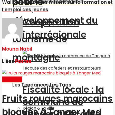
pour le
Wallonie-Bruxelles misent sur la formation et
l’emploi des jeunes
développement du
Coopération
interrégionale
tourisme de
Mouna Nabil
montagne
Liées
Postes
Actualités
Les Tendances Les Tags
Fiscalité locale : la
Fruits rouges marocains
commune de
Région & La ville
bloqués à Tanger Med
Tanger à l’écoute