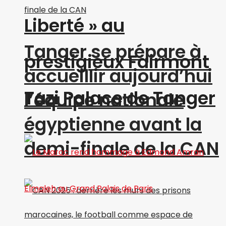
Liberté » au
Tanger se prépare à
prestigieux Fairmont
accueillir aujourd’hui
Tazi Palace de Tanger
l’équipe nationale
égyptienne avant la
demi-finale de la CAN