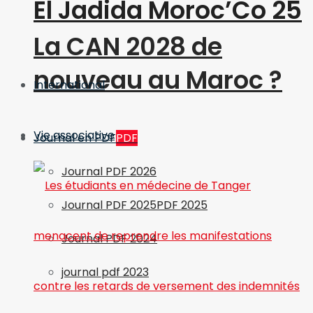
El Jadida Moroc’Co 25
La CAN 2028 de
nouveau au Maroc ?
International
Vie associative
Journal en PDF
PDF
Journal PDF 2026
Journal PDF 2025
PDF 2025
Journal PDF 2024
journal pdf 2023