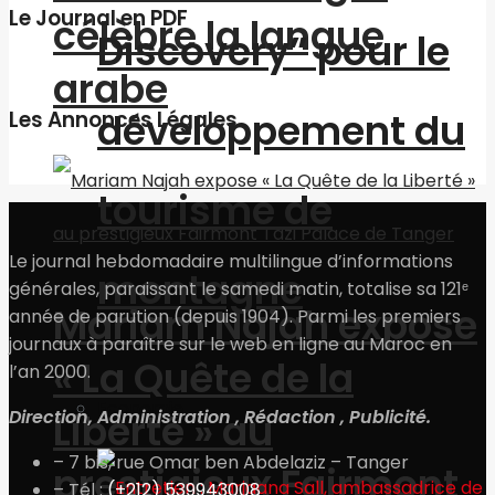
Le Journal en PDF
célèbre la langue
Discovery” pour le
arabe
développement du
Les Annonces Légales
tourisme de
Le journal hebdomadaire multilingue d’informations
montagne
générales, paraissant le samedi matin, totalise sa 121ᵉ
Mariam Najah expose
année de parution (depuis 1904). Parmi les premiers
journaux à paraître sur le web en ligne au Maroc en
« La Quête de la
l’an 2000.
Economie
Direction, Administration , Rédaction , Publicité.
Liberté » au
– 7 bis, rue Omar ben Abdelaziz – Tanger
prestigieux Fairmont
– Tél :
(+212) 539943008