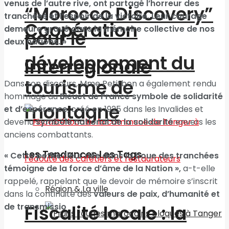
venus de l’autre rive, ont partagé l’horreur des
“Morocco Discovery”
tranchées et l’espoir de la victoire. Leur courage
Coopération
demeure gravé dans la mémoire collective de nos
pour le
deux nations. »
développement du
interrégionale
tourisme de
Dans son discours, Mme Petitbon a également rendu
hommage au
Bleuet de France symbole de solidarité
montagne
et d’espérance
, créé en 1925 dans les Invalides et
devenu
symbole national de la solidarité
envers les
anciens combattants.
Les Tendances Les Tags
« Cette petite fleur née dans la boue des tranchées
témoigne de la force d’âme de la Nation »,
a-t-elle
rappelé, rappelant que le devoir de mémoire s’inscrit
Région & La ville
dans la continuité des
valeurs de paix, d’humanité et
de transmissio
Fiscalité locale : la