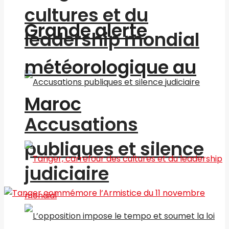
cultures et du
Grande alerte
leadership mondial
météorologique au
Maroc
Accusations
publiques et silence
judiciaire