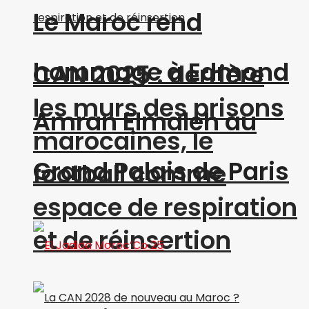
Le Maroc rend
hommage à Edmond
CAN 2025 : derrière
les murs des prisons
Amran Elmaleh au
marocaines, le
Grand Palais de Paris
football comme
espace de respiration
et de réinsertion