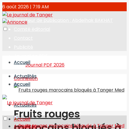
6 août 2026 | 7:19 AM
Directeur de publication : Abdelhak BAKHAT
Comité éditorial
Contact
Publicité
Journal en PDF
Accueil
Journal PDF 2026
Actualités
Connexion
Accueil
Actualités
Fruits rouges
Accueil
marocains bloqués à
Actualités