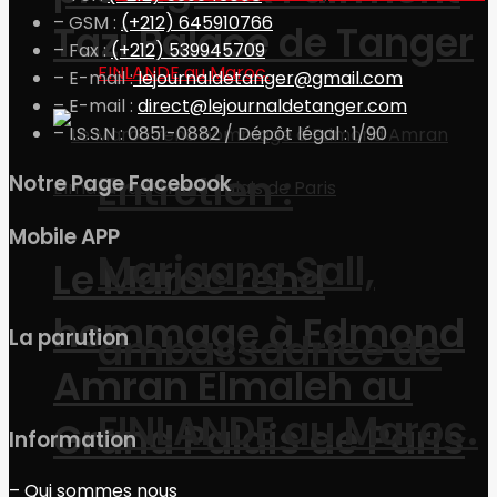
– GSM :
(+212) 645910766
Tazi Palace de Tanger
– Fax :
(+212) 539945709
– E-mail :
lejournaldetanger@gmail.com
– E-mail :
direct@lejournaldetanger.com
– I.S.S.N : 0851-0882 / Dépôt légal : 1/90
Entretien :
Notre Page Facebook
Mobile APP
Marjaana Sall,
Le Maroc rend
hommage à Edmond
La parution
ambassadrice de
Amran Elmaleh au
FINLANDE au Maroc.
Grand Palais de Paris
Information
– Qui sommes nous