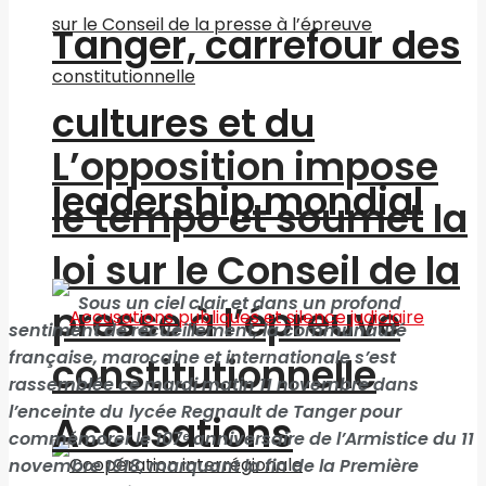
Tanger, carrefour des
cultures et du
L’opposition impose
leadership mondial
le tempo et soumet la
loi sur le Conseil de la
Sous un ciel clair et dans un profond
presse à l’épreuve
sentiment de recueillement, la communauté
française, marocaine et internationale s’est
constitutionnelle
rassemblée ce mardi matin 11 novembre dans
l’enceinte du
lycée Regnault de Tanger
pour
Accusations
commémorer le 107ᵉ anniversaire de l’Armistice du 11
novembre 1918, marquant la fin de la Première