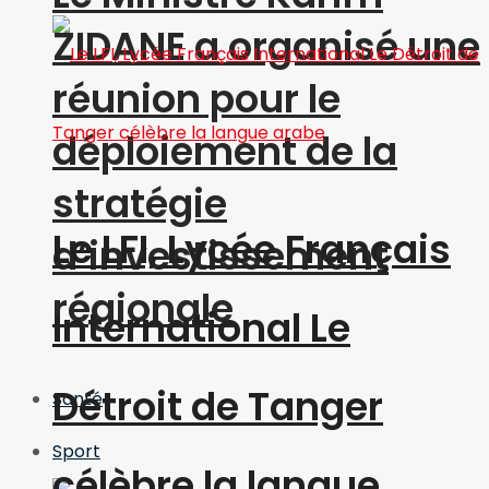
ZIDANE a organisé une
réunion pour le
déploiement de la
stratégie
Le LFI, Lycée Français
d’investissement
régionale
International Le
Détroit de Tanger
Santé
Sport
célèbre la langue