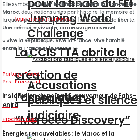
pour la finale du FEI
Elle symbolise le
lien indéfectible entre la France et le
Maroc
, deux nations unies par l’histoire, la mémoire et
Jumping World
la quête partagée de
paix, de fraternité et de liberté
.
Une mémoire vivante, un message universel
Challenge
« Vive la République. Vive la France. Vive l’amitié
entre la France et le Maroc ! »
La CCIS TTA abrite la
création de
Partager
Tweet
Accusations
Post Précédent
l’association
Installation du nouveau gouverneur de Fahs-
publiques et silence
Anjra
judiciaire
“Morocco Discovery”
Prochain Post
Énergies renouvelables : le Maroc et la