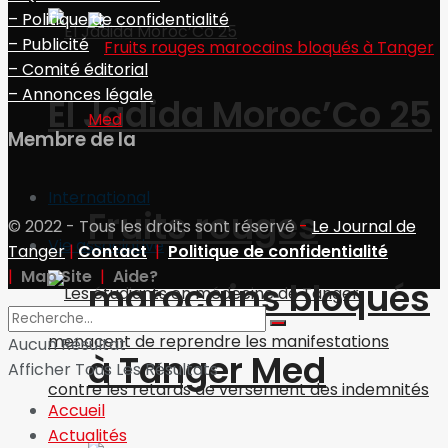
– Politique de confidentialité
– Publicité
– Comité éditorial
– Annonces légale
El Jadida Moroc’Co 25
Membre de la
International
Fruits rouges
© 2022 - Tous les droits sont réservé
-
Le Journal de
Vie associative
Tanger
|
Contact
|
Politique de confidentialité
|
Map Site
|
Aide?
marocains bloqués
Aucun Résultat
à Tanger Med
Afficher Tous Les Résultats
Accueil
Actualités