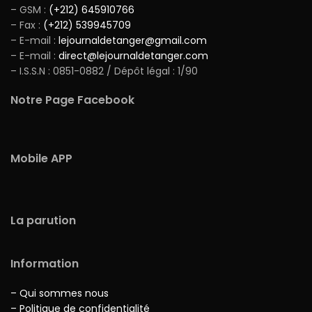
– GSM :
(+212) 645910766
– Fax :
(+212) 539945709
– E-mail :
lejournaldetanger@gmail.com
– E-mail :
direct@lejournaldetanger.com
– I.S.S.N : 0851-0882 / Dépôt légal : 1/90
Notre Page Facebook
Mobile APP
La parution
Information
– Qui sommes nous
– Politique de confidentialité