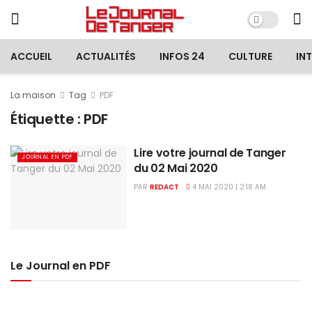
ACCUEIL
ACTUALITÉS
INFOS 24
CULTURE
IN
La maison
Tag
PDF
Étiquette :
PDF
Lire votre journal de Tanger
JOURNAL EN PDF
du 02 Mai 2020
PAR
REDACT
4 MAI 2020 | 2:18 AM
Le Journal en PDF