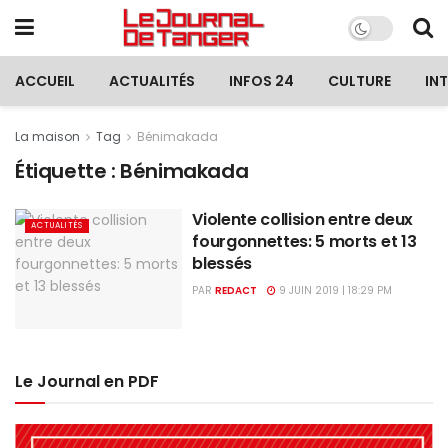
ACCUEIL
ACTUALITÉS
INFOS 24
CULTURE
IN
La maison
Tag
Bénimakada
Étiquette :
Bénimakada
Violente collision entre deux
ACTUALITÉS
fourgonnettes: 5 morts et 13
blessés
PAR
REDACT
9 JUIN 2019 | 18:29 PM
Le Journal en PDF