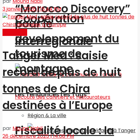
par
Mouna Nabil
“Morocco Discovery”
3 janvier 2026 | 15:44 PM
Coopération
pour le
Actualités
développement du
interrégionale
tourisme de
Tanger Med : saisie
montagne
record de plus de huit
tonnes de Chira
Les Tendances Les Tags
destinées à l’Europe
Région & La ville
Fiscalité locale : la
par
Mouna Nabil
26 décembre 2025 | 14:08 PM