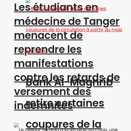
Les étudiants en
médecine de Tanger
menacent de
reprendre les
manifestations
contre les retards de
Bank Al-Maghrib
versement des
retire certaines
indemnités
coupures de la