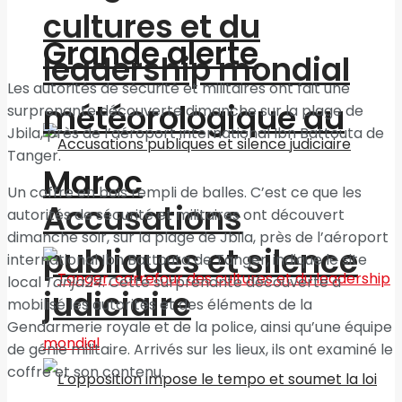
cultures et du
Grande alerte
leadership mondial
Les autorités de sécurité et militaires ont fait une
météorologique au
surprenante découverte dimanche sur la plage de
Jbila, près de l’aéroport international Ibn Battouta de
Tanger.
Maroc
Un coffre en bois rempli de balles. C’est ce que les
Accusations
autorités de sécurité et militaires ont découvert
dimanche soir, sur la plage de Jbila, près de l’aéroport
publiques et silence
international Ibn Battouta de Tanger, indique le site
local
Tanja24
. Cette surprenante découverte a
judiciaire
mobilisé les autorités et des éléments de la
Gendarmerie royale et de la police, ainsi qu’une équipe
de génie militaire. Arrivés sur les lieux, ils ont examiné le
coffre et son contenu.