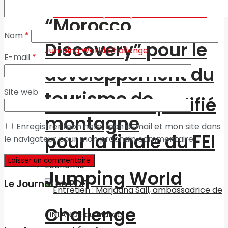
l’association
“Morocco
Nom
*
Discovery” pour le
E-mail
*
développement du
Site web
tourisme de
Nal Zeroual qualifié
montagne
Enregistrer mon nom, mon e-mail et mon site dans
pour la finale du FEI
le navigateur pour mon prochain commentaire.
Economie
Jumping World
Le Journal en PDF
Challenge