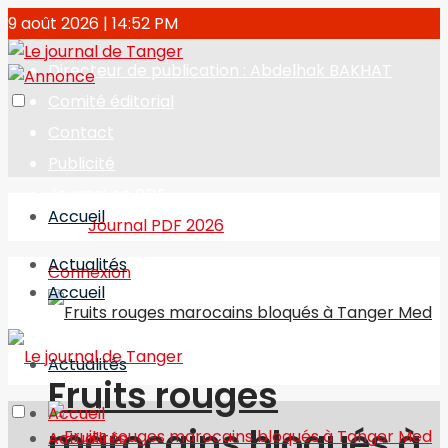
9 août 2026 | 14:52 PM
Directeur de publication : Abdelhak BAKHAT
Comité éditorial
Contact
Publicité
Journal en PDF
Accueil
Journal PDF 2026
Actualités
Connexion
Accueil
Actualités
Fruits rouges
Accueil
marocains bloqués à
Actualités