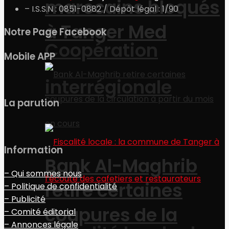
marocains bloqués
– I.S.S.N : 0851-0882 / Dépôt légal : 1/90
à Tanger Med
Notre Page Facebook
Coopération
Mobile APP
interrégionale
La parution
Information
Bank Al-Maghrib
– Qui sommes nous
retire certaines
– Politique de confidentialité
– Publicité
coupures de la
– Comité éditorial
– Annonces légale