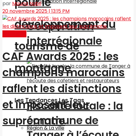
pour le
par
Mouna Nabil
20 novembre 2025 | 13:15 PM
développement du
Coopération
Actualités
interrégionale
tourisme de
CAF Awards 2025 : les
montagne
champions marocains
raflent les distinctions
Les Tendances Les Tags
et imposent leur
Fiscalité locale : la
commune de
suprématie
Région & La ville
Tanger à l’écoute