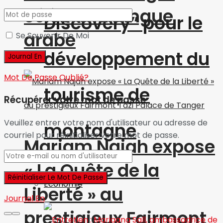
célèbre la langue
Discovery” pour le
arabe
Se Souvenir De Moi
développement du
Mot De Passe Oublié?
tourisme de
Récupérer votre mot de passe
Veuillez entrer votre nom d'utilisateur ou adresse de
montagne
courriel pour réinitialiser votre mot de passe.
Mariam Najah expose
« La Quête de la
Economie
Liberté » au
Journal En
prestigieux Fairmont