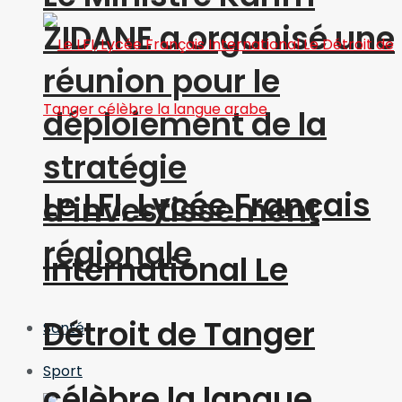
ZIDANE a organisé une
réunion pour le
déploiement de la
stratégie
Le LFI, Lycée Français
d’investissement
régionale
International Le
Détroit de Tanger
Santé
Sport
célèbre la langue