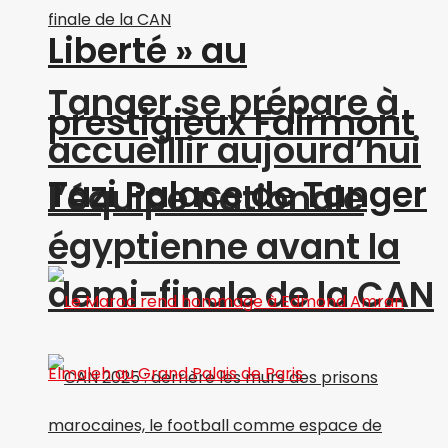
Liberté » au
Tanger se prépare à
prestigieux Fairmont
accueillir aujourd’hui
Tazi Palace de Tanger
l’équipe nationale
égyptienne avant la
demi-finale de la CAN