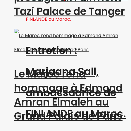
Tazi Palace de Tanger
Entretien :
Marjaana Sall,
Le Maroc rend
hommage à Edmond
ambassadrice de
Amran Elmaleh au
FINLANDE au Maroc.
Grand Palais de Paris