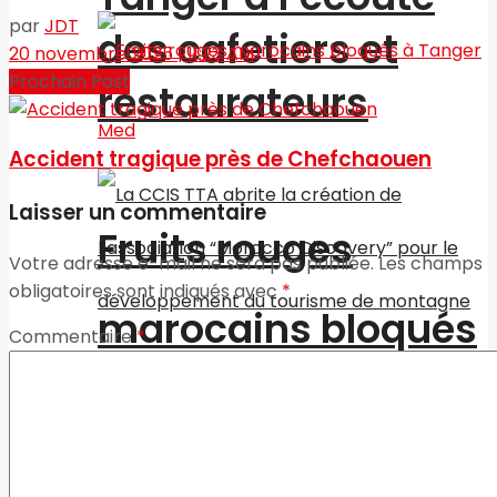
par
JDT
des cafetiers et
20 novembre 2025 | 11:23 AM
Prochain Post
restaurateurs
Accident tragique près de Chefchaouen
Laisser un commentaire
Fruits rouges
Votre adresse e-mail ne sera pas publiée.
Les champs
obligatoires sont indiqués avec
*
marocains bloqués
Commentaire
*
La CCIS TTA abrite
à Tanger Med
la création de