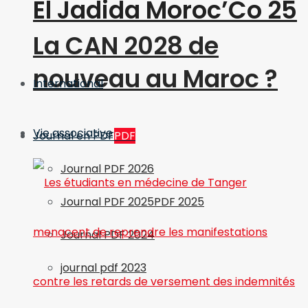
El Jadida Moroc’Co 25
La CAN 2028 de
nouveau au Maroc ?
International
Vie associative
Journal en PDF
PDF
Journal PDF 2026
Journal PDF 2025
PDF 2025
Journal PDF 2024
journal pdf 2023