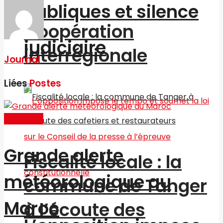
publiques et silence
Coopération
judiciaire
interrégionale
Journal
Liées
Postes
Actualités
Grande alerte
Fiscalité locale : la
météorologique au
commune de Tanger
Maroc
à l’écoute des