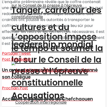
L’enquête préliminaire révèle que le coffre contenait
Tanger, carrefour des
une grande quantité de balles de type ancien. De quoi
redouter la possibilité d’un risque sécuritaire. Ces
craintes ont poussé les autorités à transporter le
cultures et du
coffre de manière sécurisée vers un lieu sûr pour
effectuer les tests et les recherches nécessaires. Il est
L’opposition impose
question de déterminer l’origine du coffre et comment
leadership mondial
il est arrivé à la plage.
le tempo et soumet la
Partager
Tweet
loi sur le Conseil de la
Post Précédent
presse à l’épreuve
Un avocat soupçonné d’avoir empoisonné
son collègue
constitutionnelle
Prochain Post
Accusations
Accident tragique près de Chefchaouen