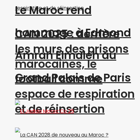
Le Maroc rend
hommage à Edmond
CAN 2025 : derrière
les murs des prisons
Amran Elmaleh au
marocaines, le
Grand Palais de Paris
football comme
espace de respiration
et de réinsertion