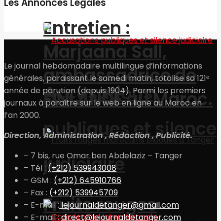
Les Annonces Légales
Entretien :
Marjaana Sall,
Le journal hebdomadaire multilingue d’informations
ambassadrice de
générales, paraissant le samedi matin, totalise sa 121ᵉ
Accusations
année de parution (depuis 1904). Parmi les premiers
FINLANDE au Maroc.
journaux à paraître sur le web en ligne au Maroc en
l’an 2000.
publiques et silence
Direction, Administration , Rédaction , Publicité.
– 7 bis, rue Omar ben Abdelaziz – Tanger
judiciaire
– Tél :
(+212) 539943008
– GSM :
(+212) 645910766
– Fax :
(+212) 539945709
Fruits rouges
– E-mail :
lejournaldetanger@gmail.com
– E-mail :
direct@lejournaldetanger.com