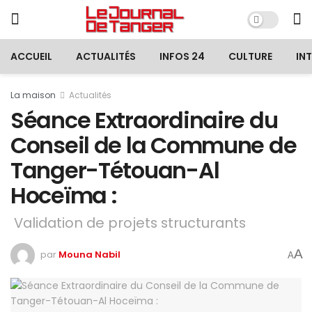
ACCUEIL
ACTUALITÉS
INFOS 24
CULTURE
IN
La maison
Actualités
Séance Extraordinaire du
Conseil de la Commune de
Tanger-Tétouan-Al
Hoceïma :
Validation de projets structurants
A
par
Mouna Nabil
A