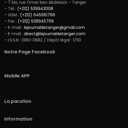
– 7 bis, rue Omar ben Abdelaziz – Tanger
– Tél :
(+212) 539943008
– GSM :
(+212) 645910766
– Fax :
(+212) 539945709
– E-mail :
lejournaldetanger@gmail.com
– E-mail :
direct@lejournaldetanger.com
– I.S.S.N : 0851-0882 / Dépôt légal : 1/90
Notre Page Facebook
Mobile APP
La parution
Information