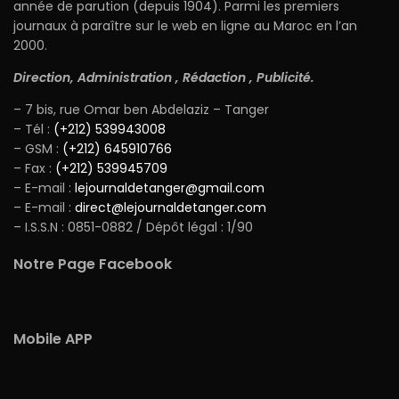
année de parution (depuis 1904). Parmi les premiers
journaux à paraître sur le web en ligne au Maroc en l’an
2000.
Direction, Administration , Rédaction , Publicité.
– 7 bis, rue Omar ben Abdelaziz – Tanger
– Tél :
(+212) 539943008
– GSM :
(+212) 645910766
– Fax :
(+212) 539945709
– E-mail :
lejournaldetanger@gmail.com
– E-mail :
direct@lejournaldetanger.com
– I.S.S.N : 0851-0882 / Dépôt légal : 1/90
Notre Page Facebook
Mobile APP