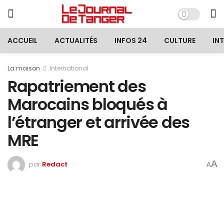
ACCUEIL
ACTUALITÉS
INFOS 24
CULTURE
IN
La maison
International
Rapatriement des
Marocains bloqués à
l’étranger et arrivée des
MRE
A
par
Redact
A