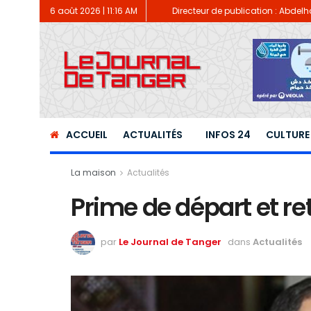
6 août 2026 | 11:16 AM
Directeur de publication : Abdel
ACCUEIL
ACTUALITÉS
INFOS 24
CULTURE
La maison
Actualités
Prime de départ et re
par
Le Journal de Tanger
dans
Actualités