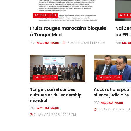
ACTUALITÉS
ACTUA
Fruits rouges marocains bloqués
Nal Zer
à Tanger Med
du FEI
PAR
MOUNA NABIL
16 MARS 2026 | 14:55 PM
PAR
MOUN
ACTUALITÉS
ACTUALITÉS
Tanger, carrefour des
Accusations publ
cultures et du leadership
silence judiciaire
mondial
PAR
MOUNA NABIL
PAR
MOUNA NABIL
13 JANVIER 2026 | 13
21 JANVIER 2026 | 22:18 PM