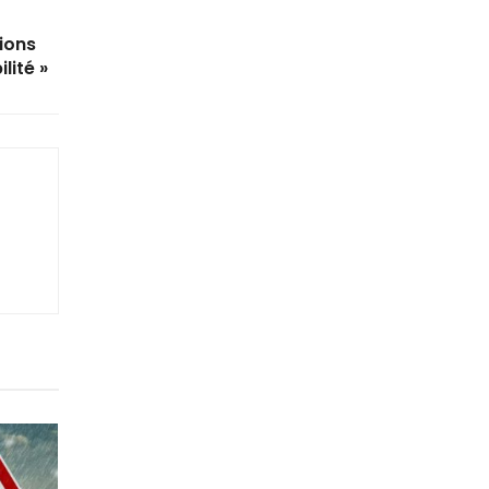
ions
lité »