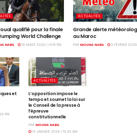
LITÉS
ACTUALITÉS
oual qualifié pour la finale
Grande alerte météorolog
 Jumping World Challenge
au Maroc
A NABIL
16 MARS 2026 | 14:18 PM
PAR
MOUNA NABIL
2 FÉVRIER 2026
ACTUALITÉS
iques et
L’opposition impose le
tempo et soumet la loi sur
le Conseil de la presse à
l’épreuve
:29 PM
constitutionnelle
PAR
MOUNA NABIL
13 JANVIER 2026 | 10:29 AM