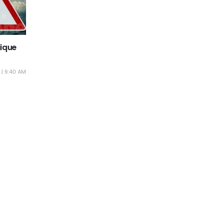
ique
 | 9:40 AM