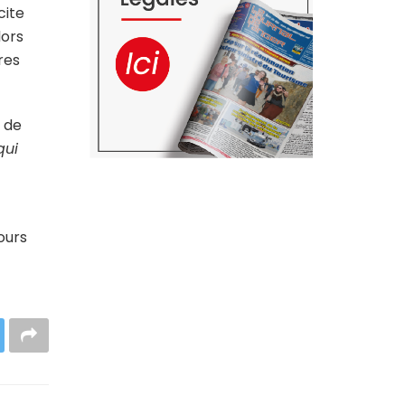
cite
lors
res
e de
qui
ours