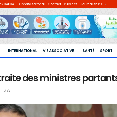
hak BAKHAT
Comité éditorial
Contact
Publicité
Journal en PDF
INTERNATIONAL
VIE ASSOCIATIVE
SANTÉ
SPORT
traite des ministres partant
A
A