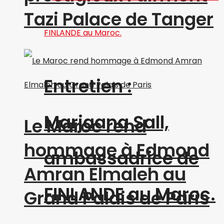
Tazi Palace de Tanger
Entretien :
Marjaana Sall,
Le Maroc rend
hommage à Edmond
ambassadrice de
Amran Elmaleh au
FINLANDE au Maroc.
Grand Palais de Paris