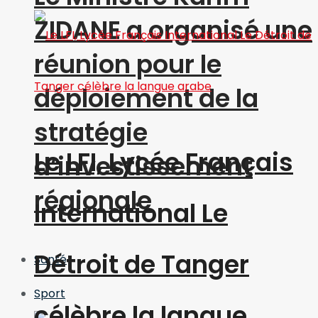
ZIDANE a organisé une
réunion pour le
déploiement de la
stratégie
Le LFI, Lycée Français
d’investissement
régionale
International Le
Détroit de Tanger
Santé
Sport
célèbre la langue