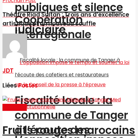
Prochain Post
publiques et silence
Théâtre Riad Sultan : Trois ans d’excellence
Coopération
artistique et un nouveau souffle
judiciaire
interrégionale
JDT
Liées
Postes
Fiscalité locale : la
Actualités
commune de Tanger
à l’écoute des
Fruits rouges marocains