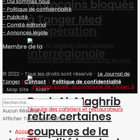
marocains bloqués
– Qui sommes nous
– Politique de confidentialité
à Tanger Med
– Publicité
– Comité éditorial
Coopération
– Annonces légale
Membre de la
interrégionale
© 2022 - Tous les droits sont réservé
-
Le Journal de
Tanger
|
Contact
|
Politique de confidentialité
|
Map Site
|
Aide?
Bank Al-Maghrib
Aucun Résultat
retire certaines
Afficher Tous Les Résultats
coupures de la
Accueil
Actualités