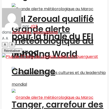
Nal Zeroual qualifié
Grande alerte
par
JDT
dans
Actualités
,
International
pour la finale du FEI
météorologique au
A
A
A
A
Maroc
Jumping World
Réinitialiser
Challenge
Tanger, carrefour des