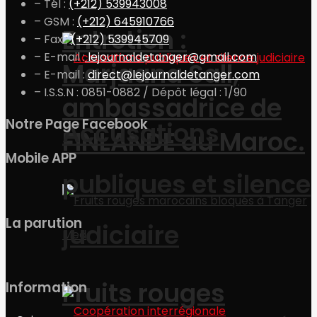
– Tél :
(+212) 539943008
– GSM :
(+212) 645910766
Entretien :
– Fax :
(+212) 539945709
– E-mail :
lejournaldetanger@gmail.com
Marjaana Sall,
– E-mail :
direct@lejournaldetanger.com
– I.S.S.N : 0851-0882 / Dépôt légal : 1/90
ambassadrice de
Notre Page Facebook
Accusations
FINLANDE au Maroc.
Mobile APP
publiques et silence
La parution
judiciaire
Fruits rouges
Information