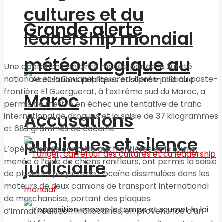
cultures et du
Grande alerte
leadership mondial
météorologique au
Une opération conjointe menée par de la Sûreté
nationale et la Douane, mercredi après-midi au poste-
frontière El Guerguerat, à l’extrême sud du Maroc, a
Maroc
permis de mettre en échec une tentative de trafic
Accusations
international de drogues et la saisie de 37 kilogrammes
et 683 grammes de cocaïne.
publiques et silence
L’opération de contrôle aux frontières et la fouille,
menée à l’aide de chiens renifleurs, ont permis la saisie
judiciaire
de plusieurs paquets de cocaïne dissimulées dans les
moteurs de deux camions de transport international
de marchandise, portant des plaques
d’immatriculation marocaines, en provenance d’un