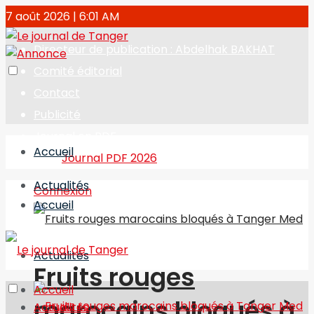
7 août 2026 | 6:01 AM
Directeur de publication : Abdelhak BAKHAT
Comité éditorial
Contact
Publicité
Journal en PDF
Accueil
Journal PDF 2026
Actualités
Connexion
Accueil
Actualités
Fruits rouges
Accueil
marocains bloqués à
Actualités