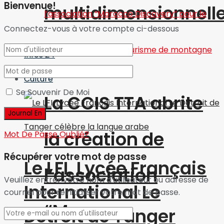
Bienvenue!
multidimensionnell
Connectez-vous à votre compte ci-dessous
Infos 24
Culture
Se Souvenir De Moi
La CCIS TTA abrite
la création de
Mot De Passe Oublié?
Récupérer votre mot de passe
Le LFI, Lycée Français
l’association
Veuillez entrer votre nom d'utilisateur ou adresse de
International Le
courriel pour réinitialiser votre mot de passe.
“Morocco
Détroit de Tanger