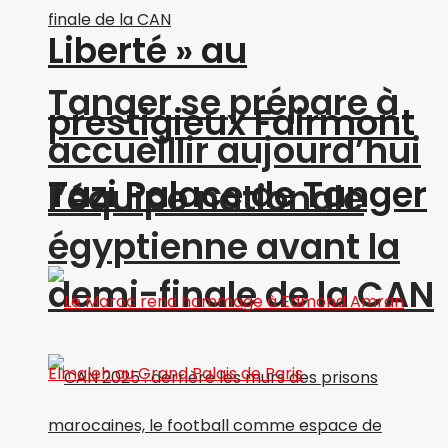
Liberté » au
Tanger se prépare à
prestigieux Fairmont
accueillir aujourd’hui
Tazi Palace de Tanger
l’équipe nationale
égyptienne avant la
demi-finale de la CAN