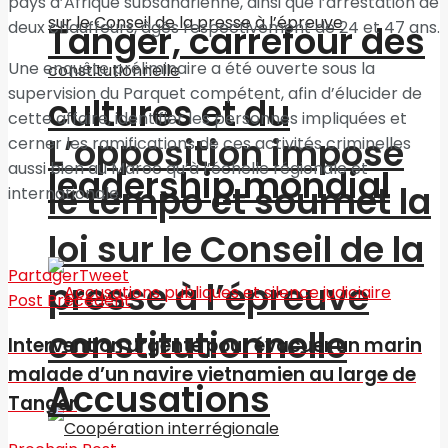
pays d’Afrique subsaharienne, ainsi que l’arrestation de
deux chauffeurs, âgés respectivement de 24 et 47 ans.
Tanger, carrefour des
Une enquête préliminaire a été ouverte sous la
supervision du Parquet compétent, afin d’élucider de
cultures et du
cette affaire, identifier les personnes impliquées et
L’opposition impose
cerner les ramifications de ces activités criminelles
aussi bien au Maroc qu’à l’échelle régionale et
leadership mondial
le tempo et soumet la
internationale.
loi sur le Conseil de la
Partager
Tweet
presse à l’épreuve
Post Précédent
constitutionnelle
Intervention urgente pour évacuer un marin
malade d’un navire vietnamien au large de
Accusations
Tanger