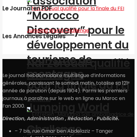
l’association
Le Journal en PDF
“Morocco
Discovery” pour le
Les Annonces Légales
développement du
tourisme de
Nal Zeroual qualifié
montagne
Le journal hebdomadaire multilingue d’informations
pour la finale du FEI
générales, paraissant le samedi matin, totalise sa 121ᵉ
année de parution (depuis 1904). Parmi les premiers
journaux à paraître sur le web en ligne au Maroc en
Economie
Jumping World
l’an 2000.
Direction, Administration , Rédaction , Publicité.
Challenge
– 7 bis, rue Omar ben Abdelaziz – Tanger