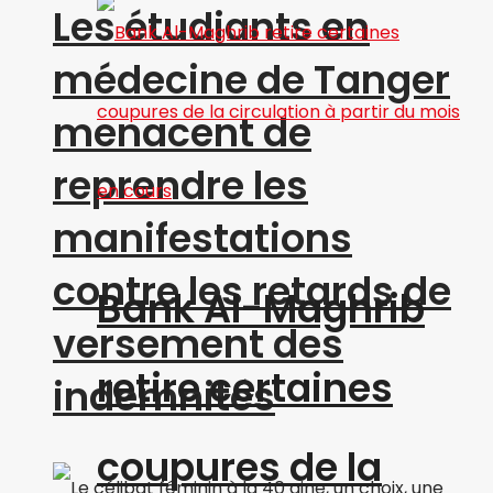
Les étudiants en
médecine de Tanger
menacent de
reprendre les
manifestations
contre les retards de
Bank Al-Maghrib
versement des
retire certaines
indemnités
coupures de la