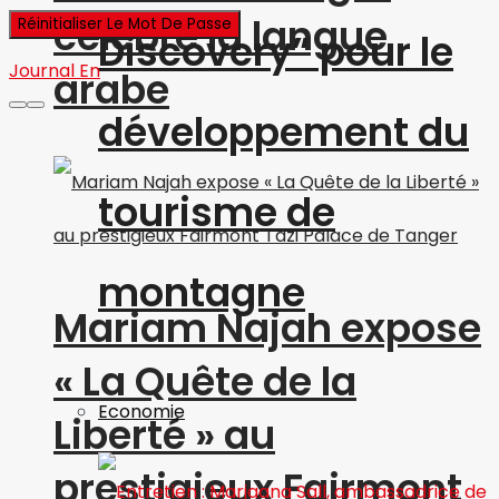
célèbre la langue
Discovery” pour le
Journal En
arabe
développement du
tourisme de
montagne
Mariam Najah expose
« La Quête de la
Economie
Liberté » au
prestigieux Fairmont