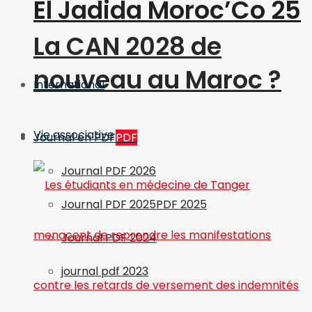
El Jadida Moroc’Co 25
La CAN 2028 de
nouveau au Maroc ?
International
Vie associative
Journal en PDF
PDF
Journal PDF 2026
Journal PDF 2025
PDF 2025
Journal PDF 2024
journal pdf 2023