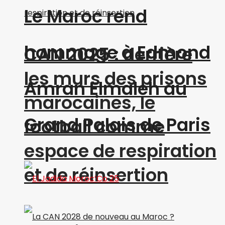
Le Maroc rend
hommage à Edmond
CAN 2025 : derrière
les murs des prisons
Amran Elmaleh au
marocaines, le
Grand Palais de Paris
football comme
espace de respiration
et de réinsertion