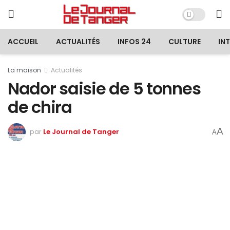
ACCUEIL
ACTUALITÉS
INFOS 24
CULTURE
IN
La maison
Actualités
Nador saisie de 5 tonnes
de chira
A
par
Le Journal de Tanger
A