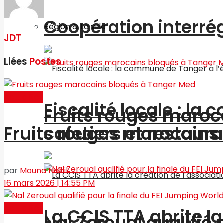
Coopération interré
Région & La ville
JDT
Liées
Postes
Actualités
Fiscalité locale : l
Fruits rouges maroc
cafetiers et restaur
Fruits rouges marocains
par
Mouna Nabil
16 mars 2026 | 14:55 PM
Actualités
La CCIS TTA abrite l
Nal Zeroual qualifié 