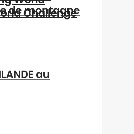
me de montagne
World Challenge
INLANDE au