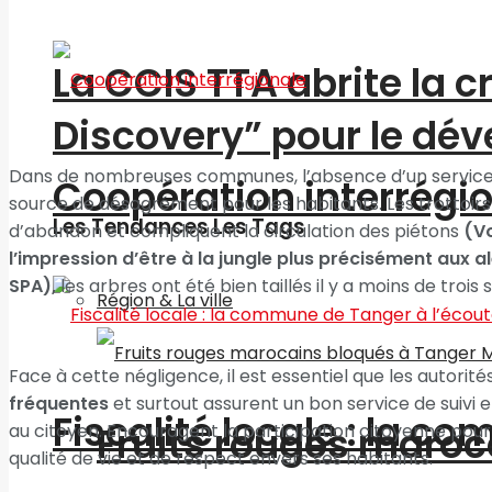
La CCIS TTA abrite la 
Discovery” pour le d
Dans de nombreuses communes, l’absence d’un service
Coopération interrégi
source de désagrément pour les habitants. Les trottoirs
Les Tendances Les Tags
d’abandon et compliquent la circulation des piétons
(Vo
l’impression d’être à la jungle plus précisément aux 
SPA),
les arbres ont été bien taillés il y a moins de tro
Région & La ville
Face à cette négligence, il est essentiel que les autorité
fréquentes
et surtout assurent un bon service de suivi 
Fiscalité locale : la c
Fruits rouges maroc
au citoyen. Encouragent la participation citoyenne pour
qualité de vie et de respect envers ses habitants.