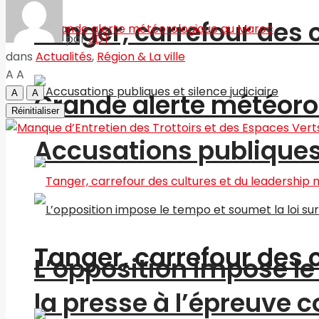
Tanger, carrefour des 
par
JDT
dans
Actualités
,
Région & La ville
A
A
A
A
Grande alerte météoro
Réinitialiser
Accusations publiques 
Tanger, carrefour des 
L’opposition impose le 
la presse à l’épreuve c