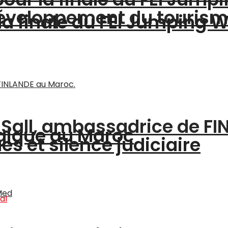
 développement du touris
 la finale du FEI Jumping 
a Sall, ambassadrice de F
gique au Maroc
s et silence judiciaire