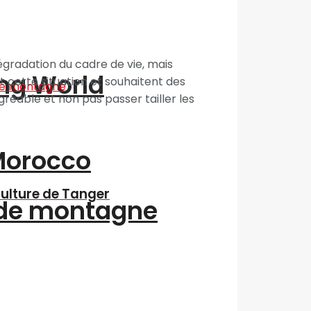
gradation du cadre de vie, mais
ing World
cette situation et souhaitent des
éable et non pas passer tailler les
“Morocco
Culture de Tanger
 de montagne