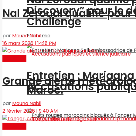
Discovery” pour le
Nal Zeroual qualifié pour
Challenge
Economie
par
Mouna Nabil
16 mars 2026 | 14:18 PM
Actualités
Entretien : Marjaan
Grande alerte météorolo
Accusations publique
Maroc.
par
Mouna Nabil
2 février 2026 | 9:40 AM
Actualités