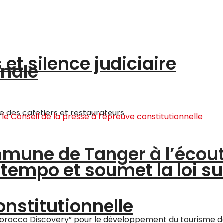
et silence judiciaire
onale
ommune de Tanger à l’écou
tempo et soumet la loi su
onstitutionnelle