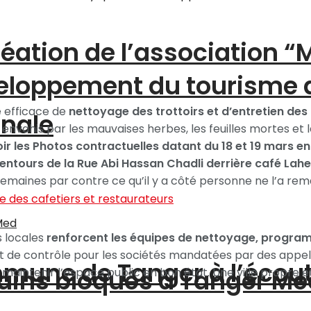
création de l’association 
éveloppement du tourisme
 efficace de
nettoyage des trottoirs et d’entretien des
onale
 envahis par les mauvaises herbes, les feuilles mortes et
ir les Photos contractuelles datant du 18 et 19 mars en 
alentours de la Rue Abi Hassan Chadli derrière café La
is semaines par contre ce qu’il y a côté personne ne l’a re
s locales
renforcent les équipes de nettoyage, progra
et de contrôle pour les sociétés mandatées par des appels
ommune de Tanger à l’écou
ains bloqués à Tanger Me
 maintenir l’espace public en bon état. Une ville propre 