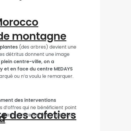
“Morocco
 de montagne
 plantes
(des arbres) devient une
 les détritus donnent une image
plein centre-ville, on a
hey et en face du centre MEDAYS
marqué ou n’a voulu le remarquer.
mment des interventions
 d’offres qui ne bénéficient point
te des cafetiers
d
et bien entretenue est un gage de