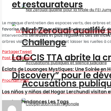
et restaurateurs
Le manque d’entretien des espaces verts, des arbres et
Nal Zeroual qualifié 
favorise également la prolifération des nuisibles et 
interventions
sérieuses et plus régulières des service
Challenge
arbres visibles de la grande voix et laisser les ruelles à 
Partager
Tweet
La CCIS TTA abrite la 
Post Précédent
Éclats de Louanges Mystiques: Une Soirée en H
Discovery” pour le d
Accusations publique
Prochain Post
Los niños y niñas del Hogar Lerchundi visitan 
Les Tendances Les Tags