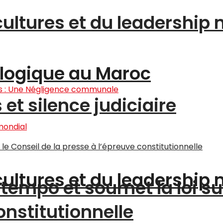
cultures et du leadership
logique au Maroc
et silence judiciaire
cultures et du leadership
tempo et soumet la loi su
onstitutionnelle