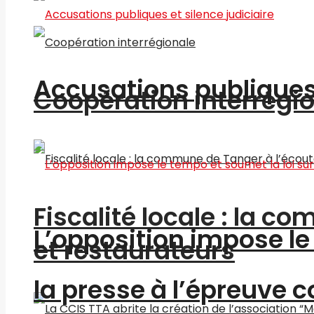
Accusations publiques 
Coopération interrégi
Fiscalité locale : la c
L’opposition impose le 
et restaurateurs
la presse à l’épreuve c