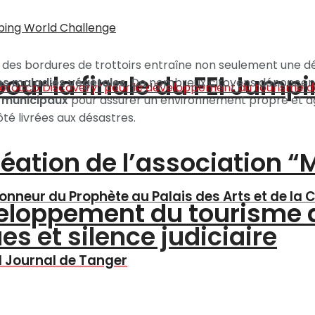
 des bordures de trottoirs entraîne non seulement une dé
pour la finale du FEI Jump
des maladies végétales
. De nombreux citoyens dénoncent 
s municipaux
pour assurer un environnement propre et agr
côté livrées aux désastres.
création de l’association 
onneur du Prophète au Palais des Arts et de la 
éveloppement du tourisme
s et silence judiciaire
el Journal de Tanger