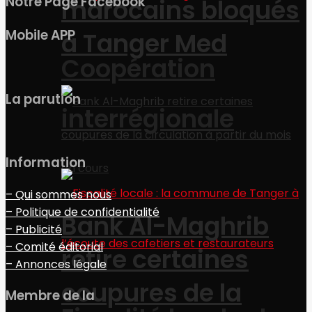
Notre Page Facebook
marocains bloqués
Mobile APP
à Tanger Med
Coopération
La parution
interrégionale
Information
– Qui sommes nous
– Politique de confidentialité
Bank Al-Maghrib
– Publicité
– Comité éditorial
retire certaines
– Annonces légale
coupures de la
Membre de la