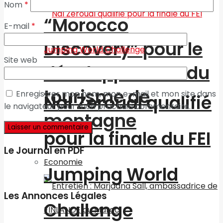
l’association
Nom
*
“Morocco
E-mail
*
Discovery” pour le
Site web
développement du
tourisme de
Enregistrer mon nom, mon e-mail et mon site dans
Nal Zeroual qualifié
le navigateur pour mon prochain commentaire.
montagne
pour la finale du FEI
Le Journal en PDF
Economie
Jumping World
Les Annonces Légales
Challenge