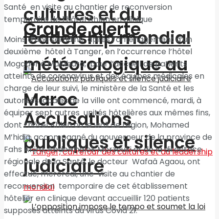
Santé en visite au chantier de reconversion
cultures et du
temporaire de l’hôtel Ahlen en clinique
Grande alerte
leadership mondial
Moins d’une semaine après l’aménagement d’un
deuxième hôtel à Tanger, en l’occurrence l’hôtel
météorologique au
Mogador à Malabata, pour l’accueil de patients
atteints de coronavirus et des équipes médicales en
charge de leur suivi, le ministère de la Santé et les
Maroc
autorités locales de la ville ont commencé, mardi, à
équiper sept autres unités hôtelières aux mêmes fins,
Accusations
dont l’hôtel Ahlen où le wali de région, Mohamed
publiques et silence
M’hidia, accompagné du gouverneur de la province de
Fahs Anjra, Abdelkhalek Merzouki et de la directrice
judiciaire
régionale de la Santé, le docteur Wafaâ Agaou, ont
effectué, mercredi, une visite au chantier de
reconversion temporaire de cet établissement
hôtelier en clinique devant accueillir 120 patients
supposés atteints du virus Covid 21.