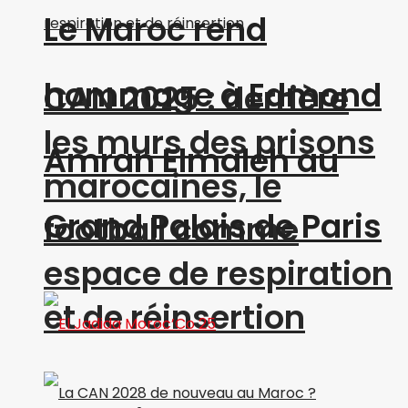
Le Maroc rend
hommage à Edmond
CAN 2025 : derrière
les murs des prisons
Amran Elmaleh au
marocaines, le
Grand Palais de Paris
football comme
espace de respiration
et de réinsertion