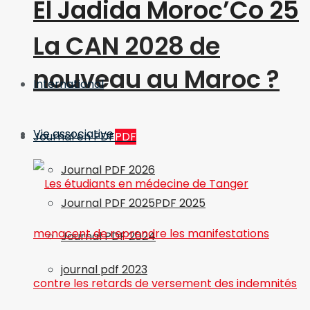
El Jadida Moroc’Co 25
La CAN 2028 de
nouveau au Maroc ?
International
Vie associative
Journal en PDF
PDF
Journal PDF 2026
Journal PDF 2025
PDF 2025
Journal PDF 2024
journal pdf 2023