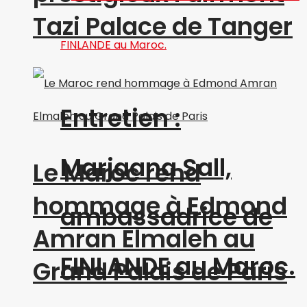
Tazi Palace de Tanger
Entretien :
Marjaana Sall,
Le Maroc rend
hommage à Edmond
ambassadrice de
Amran Elmaleh au
FINLANDE au Maroc.
Grand Palais de Paris