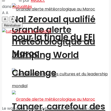
par
Redact
dans
Actualités
A
A
Nal Zeroual qualifié
A
A
Réinitialiser
Grande alerte
pour la finale du FEI
météorologique au
Maroc
Jumping World
Challenge
Tanger, carrefour des
Le wali de la région et la directrice régionale de la