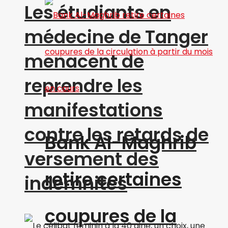
Les étudiants en
médecine de Tanger
menacent de
reprendre les
manifestations
contre les retards de
Bank Al-Maghrib
versement des
retire certaines
indemnités
coupures de la