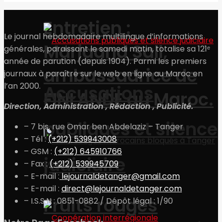
Entretien :
Le journal hebdomadaire multilingue d’informations
Marjaana Sall,
générales, paraissant le samedi matin, totalise sa 121ᵉ
année de parution (depuis 1904). Parmi les premiers
ambassadrice de
journaux à paraître sur le web en ligne au Maroc en
l’an 2000.
Accusations
FINLANDE au Maroc.
Direction, Administration , Rédaction , Publicité.
publiques et silence
– 7 bis, rue Omar ben Abdelaziz – Tanger
– Tél :
(+212) 539943008
– GSM :
(+212) 645910766
judiciaire
– Fax :
(+212) 539945709
– E-mail :
lejournaldetanger@gmail.com
– E-mail :
direct@lejournaldetanger.com
Fruits rouges
– I.S.S.N : 0851-0882 / Dépôt légal : 1/90