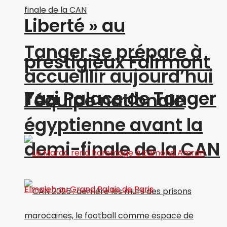
Liberté » au
Tanger se prépare à
prestigieux Fairmont
accueillir aujourd’hui
Tazi Palace de Tanger
l’équipe nationale
égyptienne avant la
demi-finale de la CAN