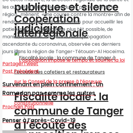
publiques et silence
les autorités de la ville conduites par le wali de la
région, mènent «une course contre la montre» afin de
Coopération
rendre ces unités opérationnelles pour accueillir les
judiciaire
patients et les médecins le plus tôt possible, de
interrégionale
manière à freiner l’évolution de la propagation
ascendante du coronavirus, observée ces derniers
jours dans la région de Tanger-Tétouan-Al Hoceïma.
Partager
Tweet
Post Précédent
Survenant en plein confinement : Un
Ramadan pas comme les autres
Fiscalité locale : la
Prochain Post
commune de Tanger
Penser à l’après-Covid-19
à l’écoute des