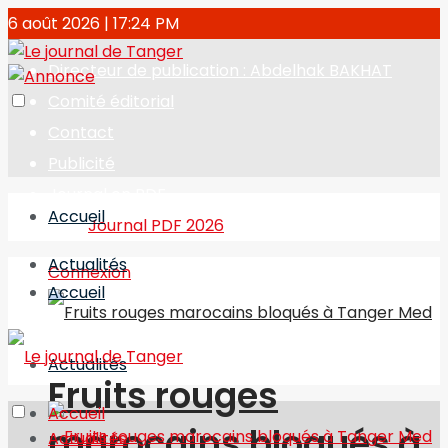
6 août 2026 | 17:24 PM
Directeur de publication : Abdelhak BAKHAT
Comité éditorial
Contact
Publicité
Journal en PDF
Accueil
Journal PDF 2026
Actualités
Connexion
Accueil
Actualités
Fruits rouges
Accueil
marocains bloqués à
Actualités