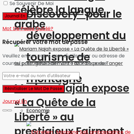
Se Souvenir De Moi
célèbre la langue
Discovery” pour le
arabe
Mot De Passe Oublié?
développement du
Récupérer votre mot de passe
tourisme de
Veuillez entrer votre nom d'utilisateur ou adresse de
courriel pour réinitialiser votre mot de passe.
montagne
Mariam Najah expose
« La Quête de la
Journal En
Economie
Liberté » au
prestigieux Fairmont