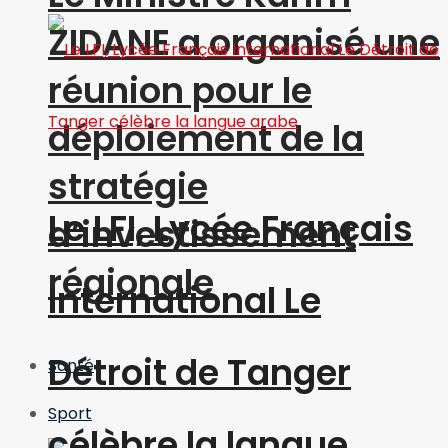
ZIDANE a organisé une
réunion pour le
déploiement de la
stratégie
Le LFI, Lycée Français
d’investissement
régionale
International Le
Détroit de Tanger
Santé
Sport
célèbre la langue