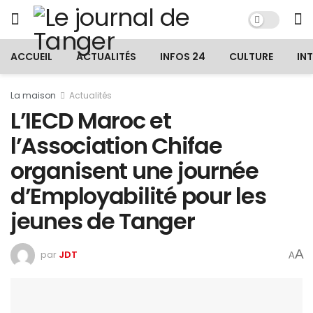
ACCUEIL
ACTUALITÉS
INFOS 24
CULTURE
IN
La maison
Actualités
L’IECD Maroc et
l’Association Chifae
organisent une journée
d’Employabilité pour les
jeunes de Tanger
A
par
JDT
A