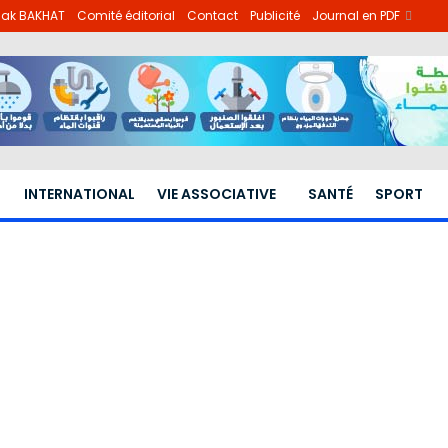
lhak BAKHAT
Comité éditorial
Contact
Publicité
Journal en PDF
INTERNATIONAL
VIE ASSOCIATIVE
SANTÉ
SPORT