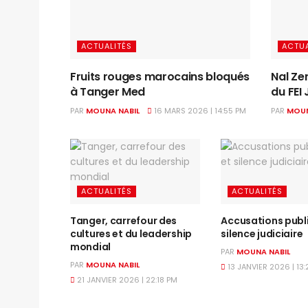
ACTUALITÉS
ACTUA
Fruits rouges marocains bloqués
Nal Zer
à Tanger Med
du FEI
PAR
MOUNA NABIL
16 MARS 2026 | 14:55 PM
PAR
MOUN
ACTUALITÉS
ACTUALITÉS
Tanger, carrefour des
Accusations publ
cultures et du leadership
silence judiciaire
mondial
PAR
MOUNA NABIL
PAR
MOUNA NABIL
13 JANVIER 2026 | 13
21 JANVIER 2026 | 22:18 PM