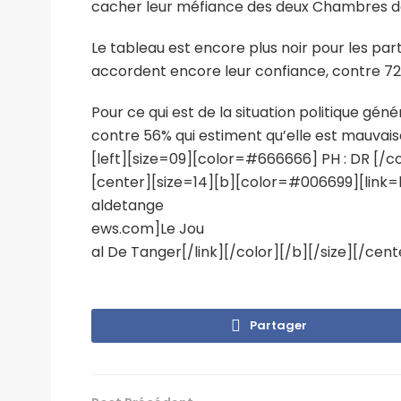
cacher leur méfiance des deux Chambres de
Le tableau est encore plus noir pour les par
accordent encore leur confiance, contre 72
Pour ce qui est de la situation politique gén
contre 56% qui estiment qu’elle est mauvaise,
[left][size=09][color=#666666] PH : DR [/col
[center][size=14][b][color=#006699][link=
aldetange
ews.com]Le Jou
al De Tanger[/link][/color][/b][/size][/cent
Partager