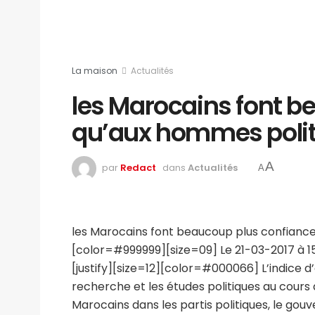
La maison
Actualités
les Marocains font be
qu’aux hommes poli
A
par
Redact
dans
Actualités
A
les Marocains font beaucoup plus confiance 
[color=#999999][size=09] Le 21-03-2017 à 15:
[justify][size=12][color=#000066] L’indice d
recherche et les études politiques au cours
Marocains dans les partis politiques, le gouv