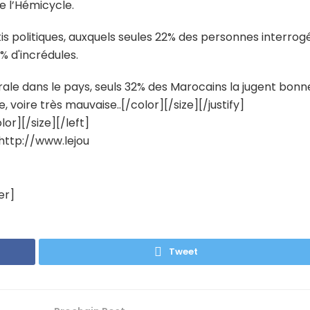
 l’Hémicycle.
tis politiques, auxquels seules 22% des personnes interrog
% d'incrédules.
érale dans le pays, seuls 32% des Marocains la jugent bonn
 voire très mauvaise..[/color][/size][/justify]
or][/size][/left]
http://www.lejou
er]
Tweet