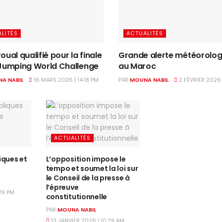
LITÉS
ACTUALITÉS
oual qualifié pour la finale
Grande alerte météorolog
 Jumping World Challenge
au Maroc
A NABIL
16 MARS 2026 | 14:18 PM
PAR
MOUNA NABIL
2 FÉVRIER 2026 
ACTUALITÉS
iques et
L’opposition impose le
tempo et soumet la loi sur
le Conseil de la presse à
l’épreuve
:29 PM
constitutionnelle
PAR
MOUNA NABIL
13 JANVIER 2026 | 10:29 AM