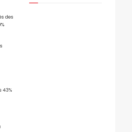
ès des
9%
ns
ls 43%
u