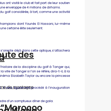
ont visité le club et fait part de leur soutien
une enveloppe de 4 millions de dirhams.
e du golf considérée, à tort, comme une activité
des champions dont Younès El Hassani, lui-même
à une certaine élite seulement.
 s’oriente déjà dans cette optique, s’attachera
oute des
d
istoire de la discipline du golf à Tanger qui,
le de Tanger si l’on se réfère, dira-t-il, à la
cinéma Elizabeth Taylor ou encore la princesse
. Il sera également procédé à l’inauguration
e cadre d’un somptueux dîner de gala.
n “Morocco
 !
ing World