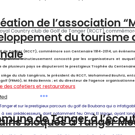
création de l’association 
 Royal Country club de Golf de Tanger (RCCT) commémore
éveloppement du tourisme
onale
olf de Tanger (RCCT), commémore son Centenaire 1914-2014, un événeme
x programme minutieusement concocté par les organisateurs et auquel
 de plusieurs pays se disputeront le prestigieux Trophée du Centenaire
 siège du club tangérois, le président du RCCT, Mohammed Bouhriz, ent
olf (FRMG), M. Réda Bennis ; et du directeur de l’agence organisationne
***
f à Tanger et sur le prestigieux parcours du golf de Boubana qui a infati
ge à ses prédécesseurs, dont notamment feu Omar El Hajoui, ayant long
ommune de Tanger à l’écou
ains bloqués à Tanger Me