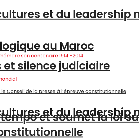
cultures et du leadership
logique au Maroc
et silence judiciaire
cultures et du leadership
tempo et soumet la loi su
onstitutionnelle