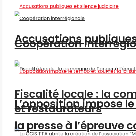
Accusations publiques 
Coopération interrégi
Fiscalité locale : la c
L’opposition impose le 
et restaurateurs
la presse à l’épreuve c