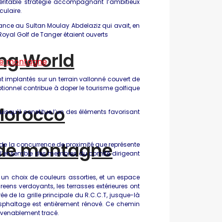
 véritable stratégie accompagnant l’ambitieux
ulaire.
ance au Sultan Moulay Abdelaziz qui avait, en
 Royal Golf de Tanger étaient ouverts
ing World
nt implantés sur un terrain vallonné couvert de
eptionnel contribue à doper le tourisme golfique
“Morocco
squ’il constitue l’un des éléments favorisant
 de montagne
 de la concurrence de proximité que représente
ime l’ensemble des membres du comité dirigeant
 un choix de couleurs assorties, et un espace
reens verdoyants, les terrasses extérieures ont
 de la grille principale du R.C.C.T, jusque-là
phaltage est entièrement rénové. Ce chemin
nvenablement tracé.