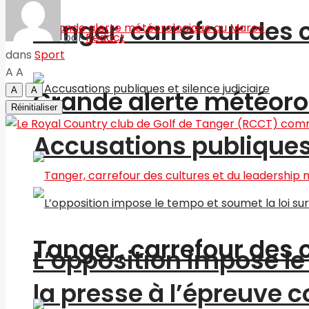
Tanger, carrefour des 
par
Redact
dans
Sport
A
A
A
A
Grande alerte météoro
Réinitialiser
Accusations publiques 
Tanger, carrefour des 
L’opposition impose le 
la presse à l’épreuve c