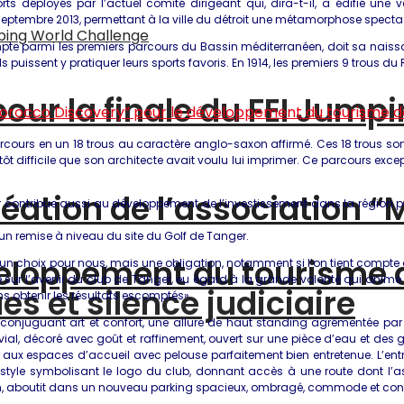
ts déployés par l’actuel comité dirigeant qui, dira-t-il, a édifié une
tembre 2013, permettant à la ville du détroit une métamorphose spectac
pte parmi les premiers parcours du Bassin méditerranéen, doit sa naiss
puissent y pratiquer leurs sports favoris. En 1914, les premiers 9 trous du
pour la finale du FEI Jump
parcours en un 18 trous au caractère anglo-saxon affirmé. Ces 18 trous so
ntôt difficile que son architecte avait voulu lui imprimer. Ce parcours exc
création de l’association 
 contribue aussi au développement de l’investissement dans la région pui
 un remise à niveau du site du Golf de Tanger.
éveloppement du tourisme
s un choix pour nous, mais une obligation, notamment si l’on tient compte
suré sur l’avenir du club de Tanger, eu égard à la grande volonté qui an
s et silence judiciaire
ons obtenir les résultats escomptés».
 conjuguant art et confort, une allure de haut standing agrémentée par
ial, décoré avec goût et raffinement, ouvert sur une pièce d’eau et des g
aux espaces d’accueil avec pelouse parfaitement bien entretenue. L’entrée
le symbolisant le logo du club, donnant accès à une route dont l’as
um, aboutit dans un nouveau parking spacieux, ombragé, commode et co