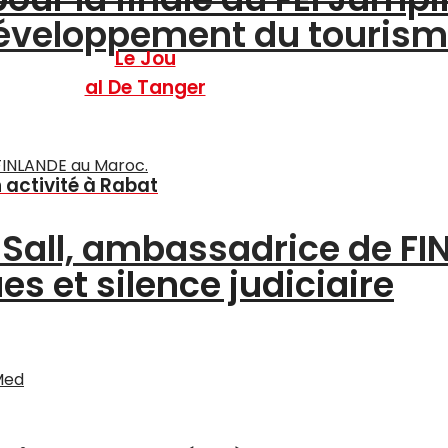
 développement du touris
Le Jou
al De Tanger
n activité à Rabat
a Sall, ambassadrice de F
s et silence judiciaire