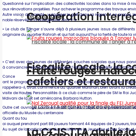
Questionné sur l’implication des collectivités locales dans la mise à ni
aux rénovations projetées. Pour achever le programme des travaux envi
Coopération interré
Autre vision du comité : vulgariser le golf dans la région. A ce propos, 
Région & La ville
noble réservée à la bourgeoisie, dira-t-il.
« Le club de Tanger s’ouvre déjà à plusieurs jeunes issus de différent
originaire du quartier Rahrah et qui fait aujourd’hui la fierté de toute la v
« C’est avec des jeunes de différentes couches sociales que nous parvien
Fiscalité locale : l
Fruits rouges maroc
à convaincre l’opinion publique pour l’amener à considérer désormais le
Conce
cafetiers et restaur
ant le programme commémoratif du centenaire, le directeur de l’agence 
rappellera-il, avait commencé au quartier Marshan, bien avant la créatio
visite de Hautes Personnalités à ce club comme le père de SM le Roi Ju
Mdivani de la jet set américaine, Barbara Hutton.
Outre cet ouvrage commémoratif qui fera l’objet d’une présentation e
officielle du Musée du centenaire
Quant au tou
oi auquel prendront part 88 joueurs formant 44 équipes de 2 joueurs, trois
La CCIS TTA abrite l
Au sujet de la participation du ministère de la Jeunesse et des Sports e
Nal Zeroual qualifié 