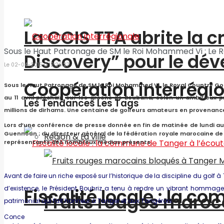
La CCIS TTA abrite la 
Sous le Haut Patronage de SM le Roi Mohammed Vi : Le
Discovery” pour le d
Le 02-04-2015 à 12:26:27
Coopération interrégi
Sous le Haut Patronage de SM le Roi Mohammed Vi, le Royal Country G
au 11 avril prochain sur les greens de Boubana, selon un ambitieu
Les Tendances Les Tags
millions de dirhams. Une centaine de golfeurs amateurs en provenance
Lors d’une conférence de presse donnée en fin de matinée de lundi au
Guennoun ; du directeur général de la fédération royale marocaine de g
Région & La ville
représentants des nombreux médias présents.
Avant de faire un riche exposé sur l’historique de la discipline du gol
d’existence, le Président Bouhriz a tenu à rendre un vibrant homma
Fiscalité locale : la c
Fruits rouges maroc
patrimonial qui fait honneur à Tanger et aux Tangérois.
Conce