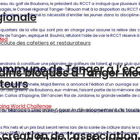
veau du golf de Boubana, le président du RCCT a indiqué que plusieurs élus 
sagés, le Conseil régional Tanger-Tétouan met à la disposition du RCCT 
gionale
le président a confirmé la nécessité d’enrôler les jeunes dans la disciplin
s quartiers de la ville qui sont pris en charge pour assurer la relève 
ille de Tanger», explique M. Bouhriz, réfutant l’idée de voir le RCCT réservé 
drons à constituer une pépinière de golfeurs de talent, et notre club qui
a commune de Tanger à l’éc
ains bloqués à Tanger Me
 golf comme un sport populaire » dira-t-il.
ateurs
organisationnelle, Majid Bennis a annoncé l’édition d’un ouvrage sur l’h
n des greens de Boubana, eux-mêmes, faisant partie de la mémoire de la vil
an Carlos d’Espagne, SM l’ancien Roi de Jordanie, la grande vedette de 
t de dédicace suivies d’une projection d’un documentaire de 15 minutes
 Prix nets et un prix brut seront remis lors de la soirée de clôture dans l
a création de l’associatio
t de la FRMG à cet événement de grande envergure, elle sera d’ordre moral …
pour la finale du FEI Jump