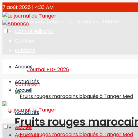
7 août 2026 | 4:33 AM
Directeur de publication : Abdelhak BAKHAT
Comité éditorial
Contact
Publicité
Journal en PDF
Accueil
Journal PDF 2026
Actualités
Connexion
Accueil
Actualités
Fruits rouges marocai
Accueil
Actualités