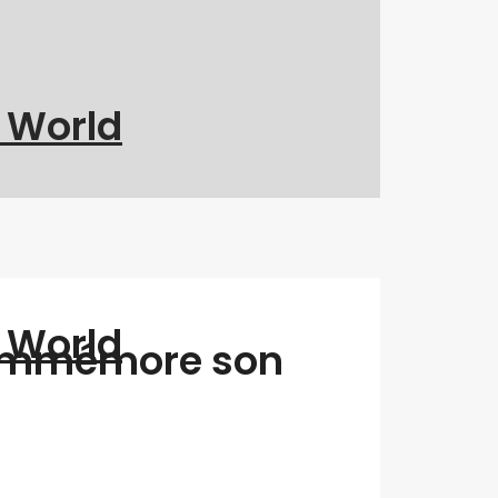
g World
g World
 commémore son