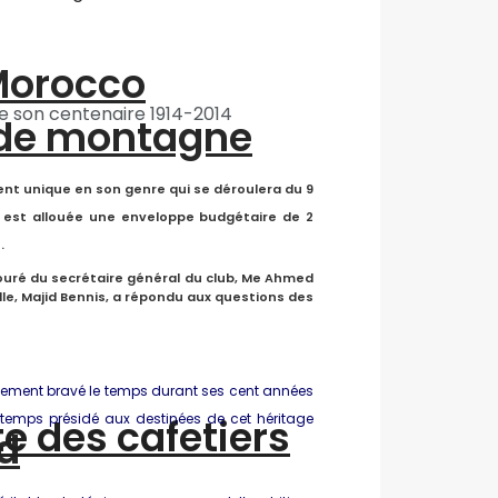
“Morocco
 son centenaire 1914-2014
 de montagne
nt unique en son genre qui se déroulera du 9
 est allouée une enveloppe budgétaire de 2
.
ouré du secrétaire général du club, Me Ahmed
lle, Majid Bennis, a répondu aux questions des
gablement bravé le temps durant ses cent années
temps présidé aux destinées de cet héritage
te des cafetiers
d