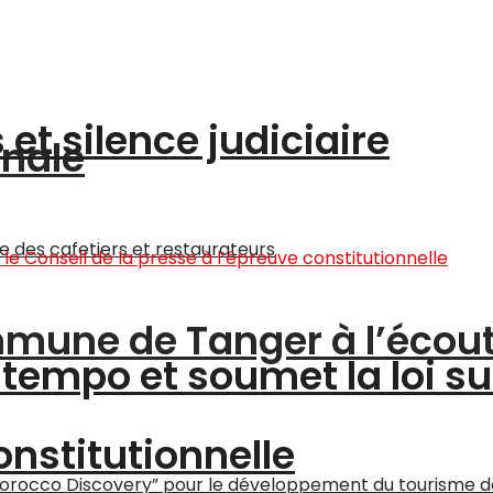
et silence judiciaire
onale
ommune de Tanger à l’écou
tempo et soumet la loi su
onstitutionnelle