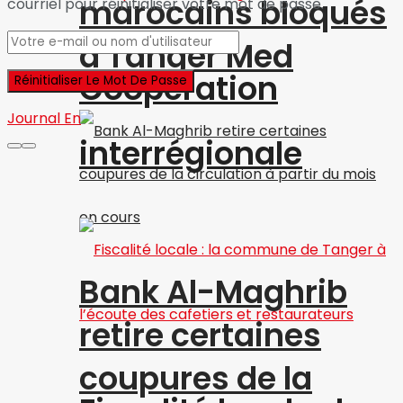
marocains bloqués
courriel pour réinitialiser votre mot de passe.
à Tanger Med
Coopération
Journal En
interrégionale
Bank Al-Maghrib
retire certaines
coupures de la