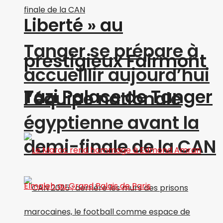
Liberté » au
Tanger se prépare à
prestigieux Fairmont
accueillir aujourd’hui
Tazi Palace de Tanger
l’équipe nationale
égyptienne avant la
demi-finale de la CAN