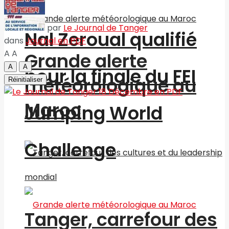
par
Le Journal de Tanger
Nal Zeroual qualifié
dans
Journal en PDF
A
A
Grande alerte
A
A
pour la finale du FEI
météorologique au
Réinitialiser
Maroc
Jumping World
Challenge
Tanger, carrefour des