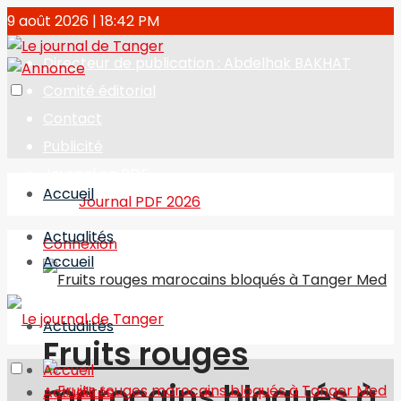
9 août 2026 | 18:42 PM
Directeur de publication : Abdelhak BAKHAT
Comité éditorial
Contact
Publicité
Journal en PDF
Accueil
Journal PDF 2026
Actualités
Connexion
Accueil
Actualités
Fruits rouges
Accueil
marocains bloqués à
Actualités