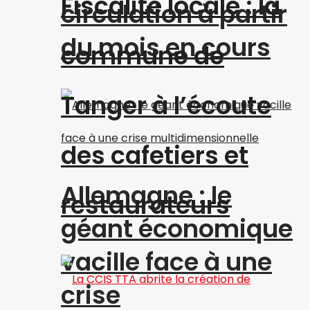
Fiscalité locale : la
circulation à partir
du mois en cours
commune de
Tanger à l’écoute
des cafetiers et
Allemagne : le
restaurateurs
géant économique
vacille face à une
crise