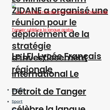
ZIDANE a organisé une
réunion pour le
déploiement de la
stratégie
Le LFI, Lycée Français
d’investissement
régionale
International Le
Détroit de Tanger
Santé
Sport
célèbre la langue