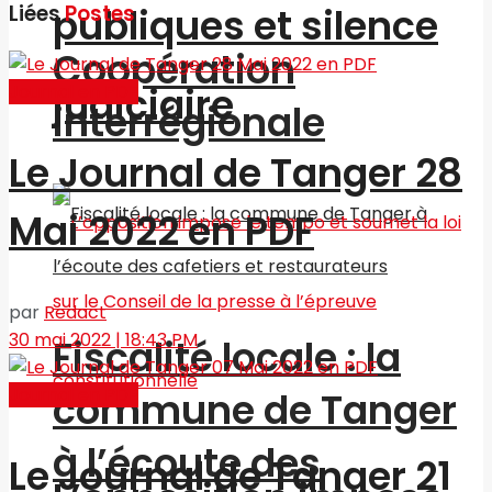
publiques et silence
Liées
Postes
Coopération
judiciaire
Journal en PDF
interrégionale
Le Journal de Tanger 28
Mai 2022 en PDF
par
Redact
30 mai 2022 | 18:43 PM
Fiscalité locale : la
Journal en PDF
commune de Tanger
à l’écoute des
Le Journal de Tanger 21