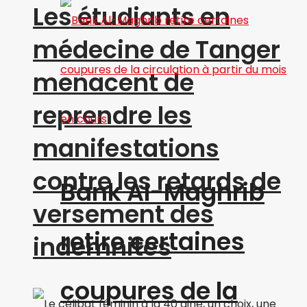
Les étudiants en
médecine de Tanger
menacent de
reprendre les
manifestations
contre les retards de
Bank Al-Maghrib
versement des
retire certaines
indemnités
coupures de la