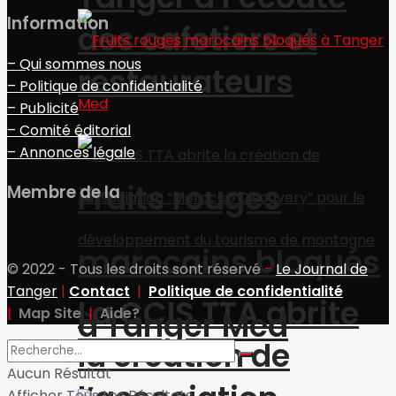
Information
des cafetiers et
– Qui sommes nous
restaurateurs
– Politique de confidentialité
– Publicité
– Comité éditorial
– Annonces légale
Fruits rouges
Membre de la
marocains bloqués
© 2022 - Tous les droits sont réservé
-
Le Journal de
Tanger
|
Contact
|
Politique de confidentialité
La CCIS TTA abrite
|
Map Site
|
Aide?
à Tanger Med
la création de
Aucun Résultat
Afficher Tous Les Résultats