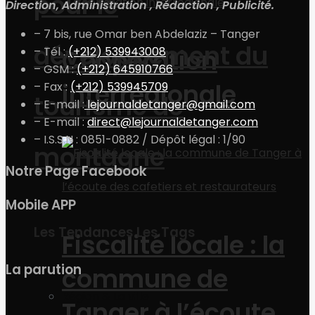
pour le
Direction, Administration , Rédaction , Publicité.
– 7 bis, rue Omar ben Abdelaziz – Tanger
développement du
– Tél :
(+212) 539943008
Coopération
– GSM :
(+212) 645910766
interrégionale
– Fax :
(+212) 539945709
tourisme de
– E-mail :
lejournaldetanger@gmail.com
– E-mail :
direct@lejournaldetanger.com
– I.S.S.N : 0851-0882 / Dépôt légal : 1/90
montagne
Notre Page Facebook
Mobile APP
Les Tendances Les Tags
Fiscalité locale : la
La parution
commune de
Région & La ville
Tanger à l’écoute