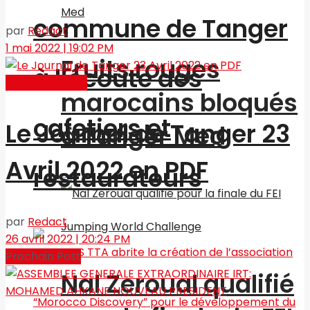
commune de Tanger
par
Redact
1 mai 2022 | 19:02 PM
Fruits rouges
à l’écoute des
Journal en PDF
marocains bloqués
cafetiers et
Le Journal de Tanger 23
à Tanger Med
Avril 2022 en PDF
restaurateurs
par
Redact
26 avril 2022 | 20:24 PM
Prochain Post
Nal Zeroual qualifié