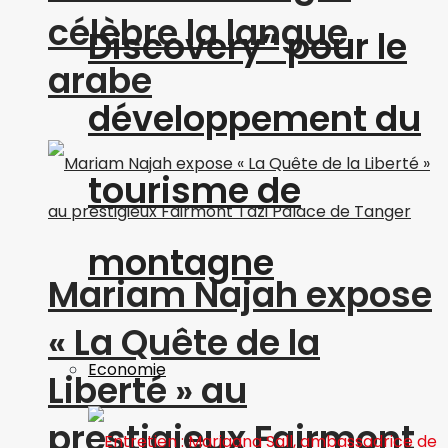
célèbre la langue
Discovery” pour le
arabe
développement du
tourisme de
montagne
Mariam Najah expose
« La Quête de la
Economie
Liberté » au
prestigieux Fairmont