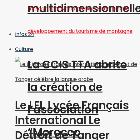
multidimensionnell
Infos 24
Culture
La CCIS TTA abrite
la création de
Le LFI, Lycée Français
l’association
International Le
“Morocco
Détroit de Tanger