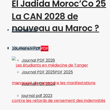
El Jadida Moroc’Co 25
La CAN 2028 de
nouveau au Maroc ?
International
Vie associative
Journal en PDF
PDF
Journal PDF 2026
Journal PDF 2025
PDF 2025
Journal PDF 2024
journal pdf 2023