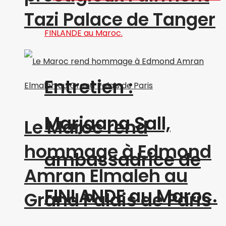
Tazi Palace de Tanger
Entretien :
Marjaana Sall,
Le Maroc rend
hommage à Edmond
ambassadrice de
Amran Elmaleh au
FINLANDE au Maroc.
Grand Palais de Paris