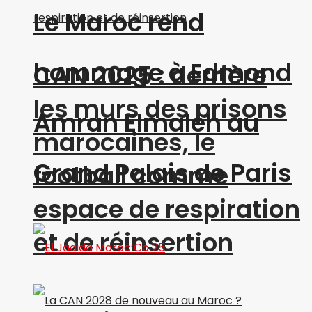
Le Maroc rend
hommage à Edmond
CAN 2025 : derrière
les murs des prisons
Amran Elmaleh au
marocaines, le
Grand Palais de Paris
football comme
espace de respiration
et de réinsertion