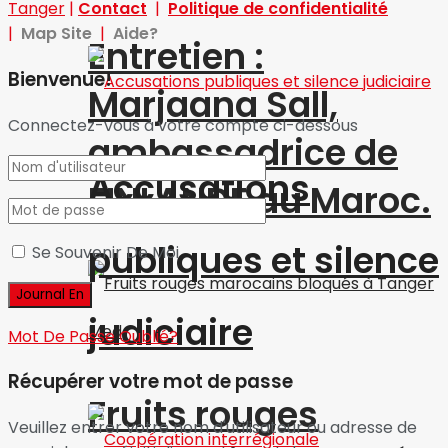
Tanger
|
Contact
|
Politique de confidentialité
|
Map Site
|
Aide?
Entretien :
Bienvenue!
Marjaana Sall,
Connectez-vous à votre compte ci-dessous
ambassadrice de
Accusations
FINLANDE au Maroc.
publiques et silence
Se Souvenir De Moi
judiciaire
Mot De Passe Oublié?
Récupérer votre mot de passe
Fruits rouges
Veuillez entrer votre nom d'utilisateur ou adresse de