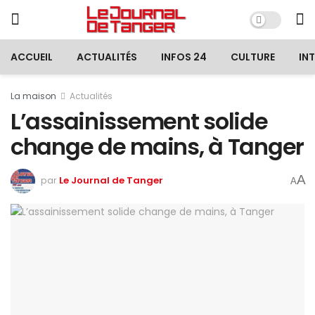
ACCUEIL
ACTUALITÉS
INFOS 24
CULTURE
IN
La maison
Actualités
L’assainissement solide
change de mains, à Tanger
A
par
Le Journal de Tanger
A