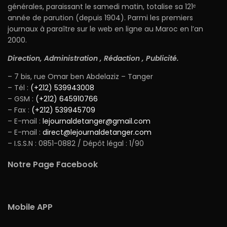
générales, paraissant le samedi matin, totalise sa 121ᵉ
année de parution (depuis 1904). Parmi les premiers
journaux à paraître sur le web en ligne au Maroc en l’an
2000.
Direction, Administration , Rédaction , Publicité.
– 7 bis, rue Omar ben Abdelaziz – Tanger
– Tél :
(+212) 539943008
– GSM :
(+212) 645910766
– Fax :
(+212) 539945709
– E-mail :
lejournaldetanger@gmail.com
– E-mail :
direct@lejournaldetanger.com
– I.S.S.N : 0851-0882 / Dépôt légal : 1/90
Notre Page Facebook
Mobile APP