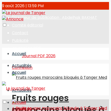
9 août 2026 | 13:59 PM
Directeur de publication : Abdelhak BAKHAT
Comité éditorial
Contact
Publicité
Journal en PDF
Accueil
Journal PDF 2026
Actualités
Connexion
Accueil
Actualités
Fruits rouges
Accueil
marocains bloqués à
Actualités