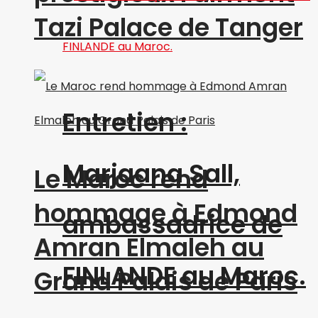
Tazi Palace de Tanger
Entretien :
Marjaana Sall,
Le Maroc rend
hommage à Edmond
ambassadrice de
Amran Elmaleh au
FINLANDE au Maroc.
Grand Palais de Paris