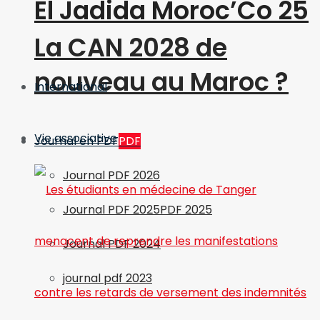
El Jadida Moroc’Co 25
La CAN 2028 de
nouveau au Maroc ?
International
Vie associative
Journal en PDF
PDF
Journal PDF 2026
Journal PDF 2025
PDF 2025
Journal PDF 2024
journal pdf 2023