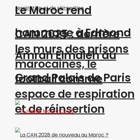
Le Maroc rend
hommage à Edmond
CAN 2025 : derrière
les murs des prisons
Amran Elmaleh au
marocaines, le
Grand Palais de Paris
football comme
espace de respiration
et de réinsertion