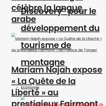
célèbre la langue
Discovery” pour le
arabe
développement du
tourisme de
montagne
Mariam Najah expose
« La Quête de la
Economie
Liberté » au
prestigieux Fairmont