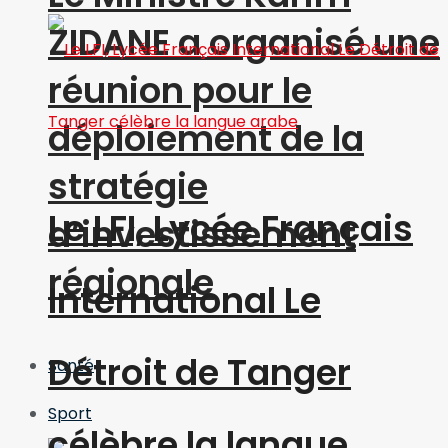
ZIDANE a organisé une
réunion pour le
déploiement de la
stratégie
Le LFI, Lycée Français
d’investissement
régionale
International Le
Détroit de Tanger
Santé
Sport
célèbre la langue