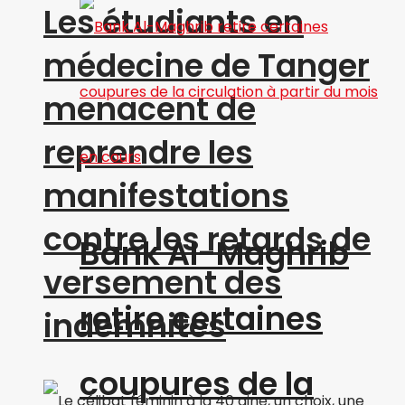
Les étudiants en
médecine de Tanger
menacent de
reprendre les
manifestations
contre les retards de
Bank Al-Maghrib
versement des
retire certaines
indemnités
coupures de la