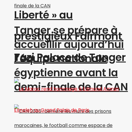
Liberté » au
Tanger se prépare à
prestigieux Fairmont
accueillir aujourd’hui
Tazi Palace de Tanger
l’équipe nationale
égyptienne avant la
demi-finale de la CAN