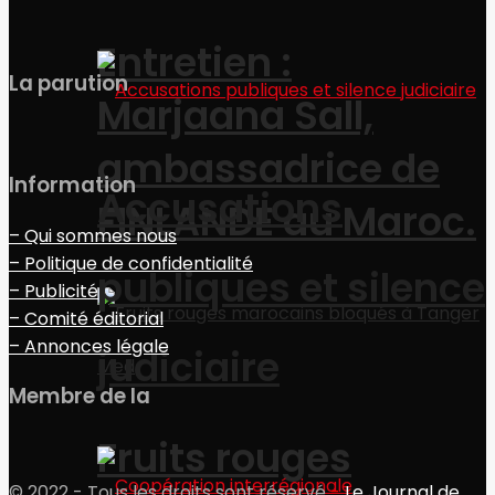
Entretien :
La parution
Marjaana Sall,
ambassadrice de
Information
Accusations
FINLANDE au Maroc.
– Qui sommes nous
– Politique de confidentialité
publiques et silence
– Publicité
– Comité éditorial
– Annonces légale
judiciaire
Membre de la
Fruits rouges
© 2022 - Tous les droits sont réservé
-
Le Journal de