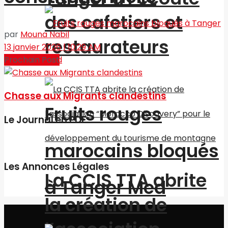
des cafetiers et
par
Mouna Nabil
restaurateurs
13 janvier 2026 | 10:29 AM
Prochain Post
Chasse aux Migrants clandestins
Fruits rouges
Le Journal en PDF
marocains bloqués
Les Annonces Légales
La CCIS TTA abrite
à Tanger Med
la création de