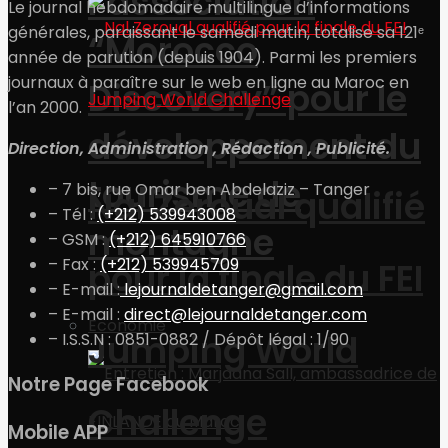
l’association
Le journal hebdomadaire multilingue d’informations
générales, paraissant le samedi matin, totalise sa 121ᵉ
“Morocco
année de parution (depuis 1904). Parmi les premiers
journaux à paraître sur le web en ligne au Maroc en
Discovery” pour le
l’an 2000.
développement du
Direction, Administration , Rédaction , Publicité.
tourisme de
– 7 bis, rue Omar ben Abdelaziz – Tanger
Nal Zeroual qualifié
– Tél :
(+212) 539943008
montagne
– GSM :
(+212) 645910766
– Fax :
(+212) 539945709
pour la finale du FEI
– E-mail :
lejournaldetanger@gmail.com
– E-mail :
direct@lejournaldetanger.com
Economie
Jumping World
– I.S.S.N : 0851-0882 / Dépôt légal : 1/90
Notre Page Facebook
Challenge
Mobile APP