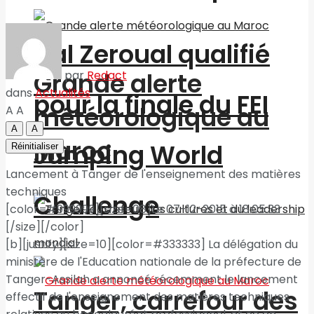
Nal Zeroual qualifié
Grande alerte
par
Redact
dans
Actualités
pour la finale du FEI
météorologique au
A
A
A
A
Maroc
Jumping World
Réinitialiser
Lancement à Tanger de l'enseignement des matières
techniques
Challenge
[color=#999999][size=08]Le 07-12-2015 à 18:05:33
[/size][/color]
[b][justify][size=10][color=#333333] La délégation du
ministère de l'Education nationale de la préfecture de
Tanger-Assilah a annoncé récemment le lancement
Tanger, carrefour des
effectif de l'enseignement des matières techniques