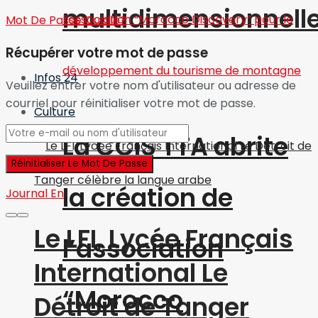
multidimensionnell
Mot De Passe Oublié?
Récupérer votre mot de passe
Infos 24
Veuillez entrer votre nom d'utilisateur ou adresse de
courriel pour réinitialiser votre mot de passe.
Culture
La CCIS TTA abrite
la création de
Journal En
Le LFI, Lycée Français
l’association
International Le
“Morocco
Détroit de Tanger