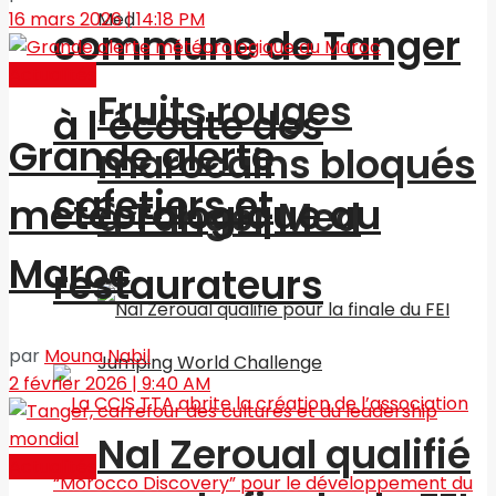
16 mars 2026 | 14:18 PM
commune de Tanger
Actualités
Fruits rouges
à l’écoute des
Grande alerte
marocains bloqués
cafetiers et
météorologique au
à Tanger Med
Maroc
restaurateurs
par
Mouna Nabil
2 février 2026 | 9:40 AM
Nal Zeroual qualifié
Actualités