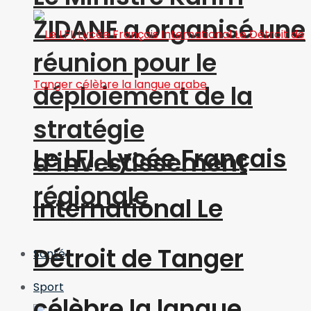
ZIDANE a organisé une
réunion pour le
déploiement de la
stratégie
Le LFI, Lycée Français
d’investissement
régionale
International Le
Détroit de Tanger
Santé
Sport
célèbre la langue