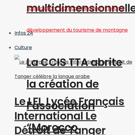
multidimensionnell
Infos 24
Culture
La CCIS TTA abrite
la création de
Le LFI, Lycée Français
l’association
International Le
“Morocco
Détroit de Tanger