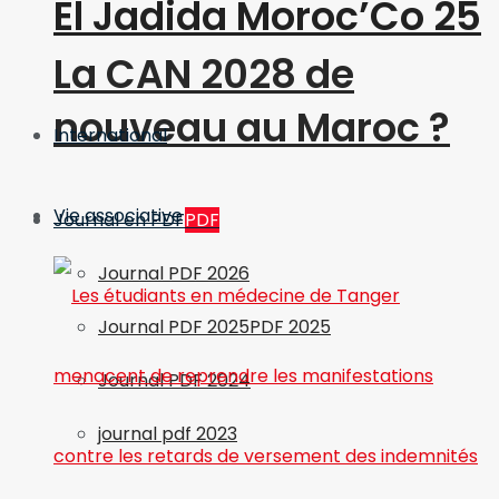
El Jadida Moroc’Co 25
La CAN 2028 de
nouveau au Maroc ?
International
Vie associative
Journal en PDF
PDF
Journal PDF 2026
Journal PDF 2025
PDF 2025
Journal PDF 2024
journal pdf 2023