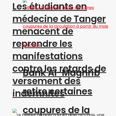
Les étudiants en
médecine de Tanger
menacent de
reprendre les
manifestations
contre les retards de
Bank Al-Maghrib
versement des
retire certaines
indemnités
coupures de la