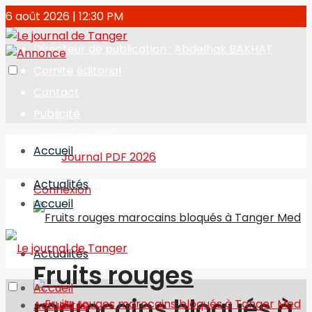
6 août 2026 | 12:30 PM
Directeur de publication : Abdelhak BAKHAT
Comité éditorial
Contact
Publicité
Journal en PDF
Accueil
Journal PDF 2026
Actualités
Connexion
Accueil
Actualités
Fruits rouges
Accueil
marocains bloqués à
Actualités