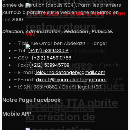
année de parution (depuis 1904). Parmi les premiers
des cafetiers et
journaux à paraître sur le web en ligne au Maroc en
l’an 2000.
restaurateurs
Direction, Administration , Rédaction , Publicité.
– 7 bis, rue Omar ben Abdelaziz – Tanger
– Tél :
(+212) 539943008
– GSM :
(+212) 645910766
Fruits rouges
– Fax :
(+212) 539945709
– E-mail :
lejournaldetanger@gmail.com
– E-mail :
direct@lejournaldetanger.com
marocains bloqués
– I.S.S.N : 0851-0882 / Dépôt légal : 1/90
La CCIS TTA abrite
Notre Page Facebook
à Tanger Med
la création de
Mobile APP