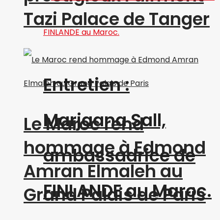
Tazi Palace de Tanger
Entretien :
Marjaana Sall,
Le Maroc rend
hommage à Edmond
ambassadrice de
Amran Elmaleh au
FINLANDE au Maroc.
Grand Palais de Paris