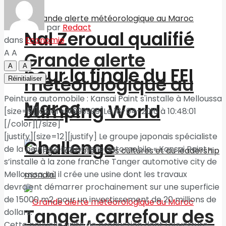
par
Redact
Nal Zeroual qualifié
dans
Economie
A
A
Grande alerte
A
A
pour la finale du FEI
météorologique au
Réinitialiser
Peinture automobile : Kansai Paint s'installe à Melloussa
Maroc
Jumping World
[size=9][color=#999999]Le 18-04-2016 à 10:48:01
[/color][/size]
[justify][size=12][justify] Le groupe japonais spécialiste
Challenge
de la peinture industrielle automobile « Kansai Paint »
s’installe à la zone franche Tanger automotive city de
Melloussa, où il crée une usine dont les travaux
devraient démarrer prochainement sur une superficie
de 15000 m2, pour un investissement de 20 millions de
Tanger, carrefour des
dollars.
Cette nouvelle unité de production dont l'ouverture