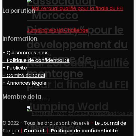
l’association
La parution
“Morocco
Discovery” pour le
Information
développement du
– Qui sommes nous
tourisme de
Nal Zeroual qualifié
– Politique de confidentialité
– Publicité
montagne
– Comité éditorial
pour la finale du FEI
– Annonces légale
Membre de la
Economie
Jumping World
© 2022 - Tous les droits sont réservé
-
Le Journal de
Challenge
Tanger
|
Contact
|
Politique de confidentialité