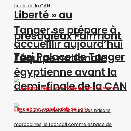
Liberté » au
Tanger se prépare à
prestigieux Fairmont
accueillir aujourd’hui
Tazi Palace de Tanger
l’équipe nationale
égyptienne avant la
demi-finale de la CAN