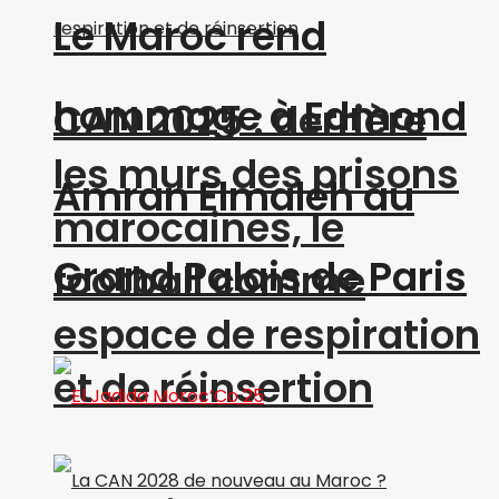
Le Maroc rend
hommage à Edmond
CAN 2025 : derrière
les murs des prisons
Amran Elmaleh au
marocaines, le
Grand Palais de Paris
football comme
espace de respiration
et de réinsertion