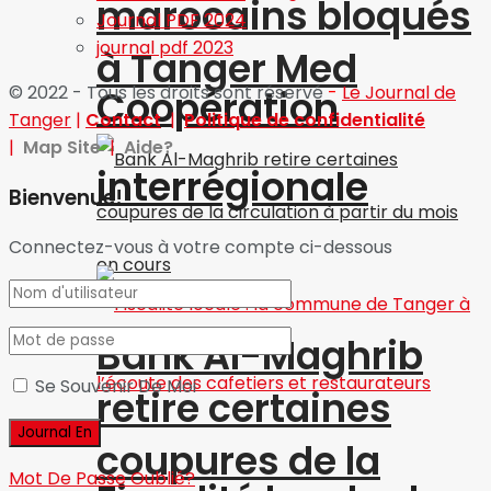
marocains bloqués
Journal PDF 2024
journal pdf 2023
à Tanger Med
© 2022 - Tous les droits sont réservé
-
Le Journal de
Coopération
Tanger
|
Contact
|
Politique de confidentialité
|
Map Site
|
Aide?
interrégionale
Bienvenue!
Connectez-vous à votre compte ci-dessous
Bank Al-Maghrib
Se Souvenir De Moi
retire certaines
coupures de la
Mot De Passe Oublié?