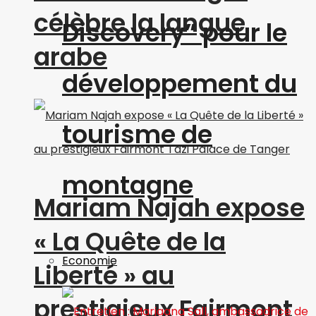
célèbre la langue
Discovery” pour le
arabe
développement du
tourisme de
montagne
Mariam Najah expose
« La Quête de la
Economie
Liberté » au
prestigieux Fairmont