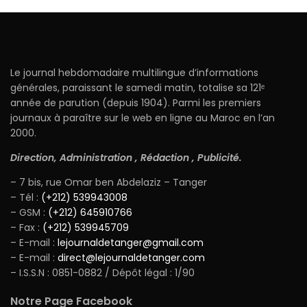
Le journal hebdomadaire multilingue d’informations
générales, paraissant le samedi matin, totalise sa 121ᵉ
année de parution (depuis 1904). Parmi les premiers
journaux à paraître sur le web en ligne au Maroc en l’an
2000.
Direction, Administration , Rédaction , Publicité.
– 7 bis, rue Omar ben Abdelaziz – Tanger
– Tél :
(+212) 539943008
– GSM :
(+212) 645910766
– Fax :
(+212) 539945709
– E-mail :
lejournaldetanger@gmail.com
– E-mail :
direct@lejournaldetanger.com
– I.S.S.N : 0851-0882 / Dépôt légal : 1/90
Notre Page Facebook