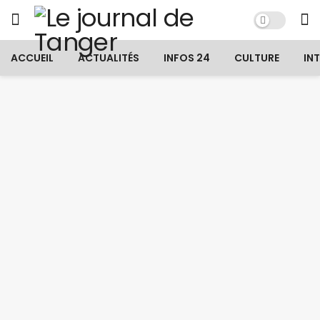
ACCUEIL
ACTUALITÉS
INFOS 24
CULTURE
IN