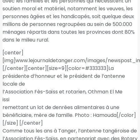
avec les familles et les personnes qui nécessitent un
soutien moral et matériel, notamment les veuves, les
personnes âgées et les handicapés, soit quelque deux
millions de personnes regroupées au sein de 500.000
ménages répartis dans toutes les provinces dont 80%
dans le milieu rural.
[center]
[img]www.lejournaldetanger.com/images/newspost_i
[/center][center][size=9][color=#333333]La
présidente d’honneur et le président de l’antenne
locale de
l’Association Fès-Saïss et rotarien, Othman El Me
issi
remettant un lot de denrées alimentaires à une
bénéficiaire, mère de famille. Photo : Hamouda[/color]
[/size] [/center]
Comme tous les ans à Tanger, l’antenne tangéroise de
l’Association Fès-Saïss, en partenariat avec des Rotary