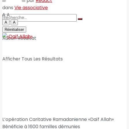
par
Redact
dans
Vie associative
A
A
A
A
Réinitialiser
Aucun Résultat
Afficher Tous Les Résultats
L’opération Caritative Ramadanienne «Daïf Allah»
Bénéficie à 1600 familles démunies