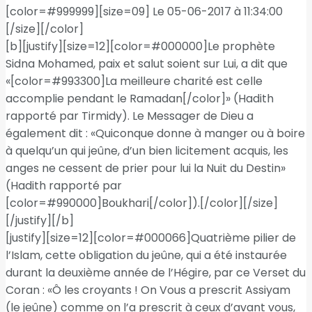
[color=#999999][size=09] Le 05-06-2017 à 11:34:00
[/size][/color]
[b][justify][size=12][color=#000000]Le prophète
Sidna Mohamed, paix et salut soient sur Lui, a dit que
«[color=#993300]La meilleure charité est celle
accomplie pendant le Ramadan[/color]» (Hadith
rapporté par Tirmidy). Le Messager de Dieu a
également dit : «Quiconque donne à manger ou à boire
à quelqu’un qui jeûne, d’un bien licitement acquis, les
anges ne cessent de prier pour lui la Nuit du Destin»
(Hadith rapporté par
[color=#990000]Boukhari[/color]).[/color][/size]
[/justify][/b]
[justify][size=12][color=#000066]Quatrième pilier de
l’Islam, cette obligation du jeûne, qui a été instaurée
durant la deuxième année de l’Hégire, par ce Verset du
Coran : «Ô les croyants ! On Vous a prescrit Assiyam
(le jeûne) comme on l’a prescrit à ceux d’avant vous,