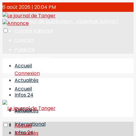
6 août 2026 | 20:04 PM
Directeur de publication : Abdelhak BAKHAT
Comité éditorial
Contact
Publicité
Journal en PDF
Accueil
Connexion
Actualités
Accueil
Infos 24
Culture
Actualités
International
Accueil
Infos 24
Actualités