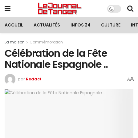
ACCUEIL
ACTUALITÉS
INFOS 24
CULTURE
IN
La maison
Commémoration
Célébration de la Fête
Nationale Espagnole ..
A
par
Redact
A