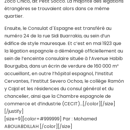
Zoco Chico, dit Petit Socco. La majorité des légations
étrangères se trouvaient alors dans ce même
quartier.
Ensuite, le Consulat d´Espagne est transféré au
numéro 24 de la rue Sidi Buarrakia, au sein d’un
édifice de style mauresque. Et c’est en mai 1923 que
la légation espagnole a déménagé officiellement au
sein de l’enceinte consulaire située à l’Avenue Habib
Bourguiba, dans un écrin de verdure de 160 000 m²
accueillant, en outre l’hôpital espagnol, l’Institut
Cervantes, l’Institut Severo Ochoa, le collège Ramón
y Cajal et les résidences du consul général et du
chancelier, ainsi que la Chambre espagnole de
commerce et d’industrie (CECIT)…[/color][/size]
[/justify]
[size=9][color=#999999] Par : Mohamed
ABOUABDILLAH [/color][/size]