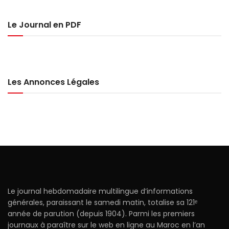
Le Journal en PDF
Les Annonces Légales
Le journal hebdomadaire multilingue d’informations
générales, paraissant le samedi matin, totalise sa 121ᵉ
année de parution (depuis 1904). Parmi les premiers
journaux à paraître sur le web en ligne au Maroc en l’an