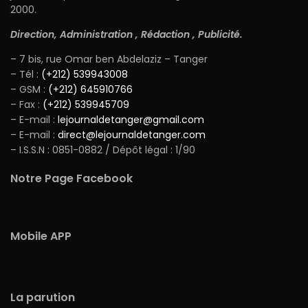
2000.
Direction, Administration , Rédaction , Publicité.
– 7 bis, rue Omar ben Abdelaziz – Tanger
– Tél :
(+212) 539943008
– GSM :
(+212) 645910766
– Fax :
(+212) 539945709
– E-mail :
lejournaldetanger@gmail.com
– E-mail :
direct@lejournaldetanger.com
– I.S.S.N : 0851-0882 / Dépôt légal : 1/90
Notre Page Facebook
Mobile APP
La parution