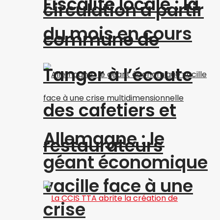
Fiscalité locale : la
circulation à partir
du mois en cours
commune de
Tanger à l’écoute
des cafetiers et
Allemagne : le
restaurateurs
géant économique
vacille face à une
crise