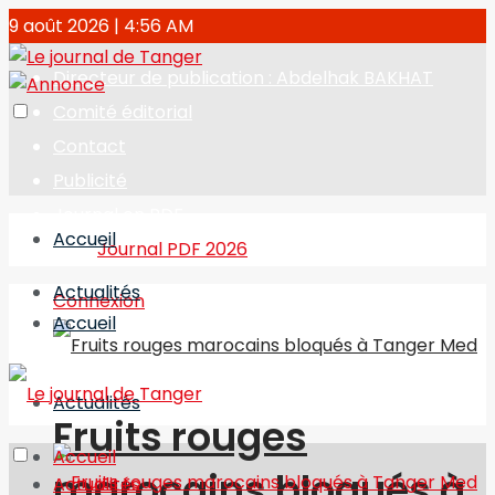
9 août 2026 | 4:56 AM
Directeur de publication : Abdelhak BAKHAT
Comité éditorial
Contact
Publicité
Journal en PDF
Accueil
Journal PDF 2026
Actualités
Connexion
Accueil
Actualités
Fruits rouges
Accueil
marocains bloqués à
Actualités