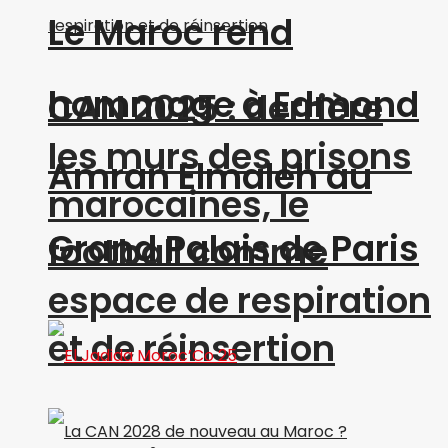
Le Maroc rend
hommage à Edmond
CAN 2025 : derrière
les murs des prisons
Amran Elmaleh au
marocaines, le
Grand Palais de Paris
football comme
espace de respiration
et de réinsertion