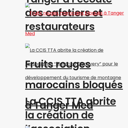
des cafetiers et
restaurateurs
Fruits rouges
marocains bloqués
La CCIS TTA abrite
à Tanger Med
la création de