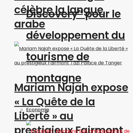
célèbre la langue
Discovery” pour le
arabe
développement du
tourisme de
montagne
Mariam Najah expose
« La Quête de la
Economie
Liberté » au
prestigieux Fairmont