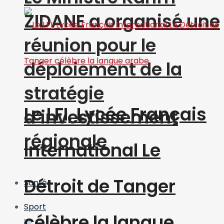
ZIDANE a organisé une
réunion pour le
déploiement de la
stratégie
Le LFI, Lycée Français
d’investissement
régionale
International Le
Détroit de Tanger
Santé
Sport
célèbre la langue