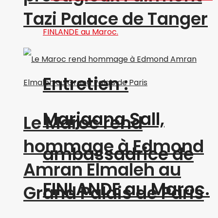
Tazi Palace de Tanger
Entretien :
Marjaana Sall,
Le Maroc rend
hommage à Edmond
ambassadrice de
Amran Elmaleh au
FINLANDE au Maroc.
Grand Palais de Paris