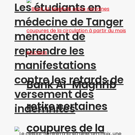
Les étudiants en
médecine de Tanger
menacent de
reprendre les
manifestations
contre les retards de
Bank Al-Maghrib
versement des
retire certaines
indemnités
coupures de la