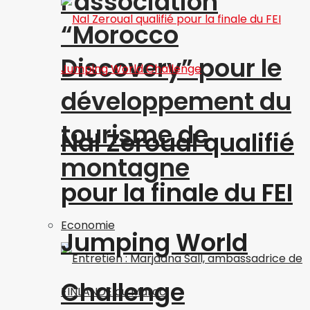
l’association
“Morocco
Discovery” pour le
développement du
tourisme de
Nal Zeroual qualifié
montagne
pour la finale du FEI
Economie
Jumping World
Challenge