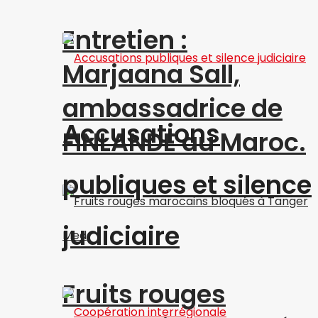
Entretien :
Marjaana Sall,
ambassadrice de
Accusations
FINLANDE au Maroc.
publiques et silence
judiciaire
Fruits rouges