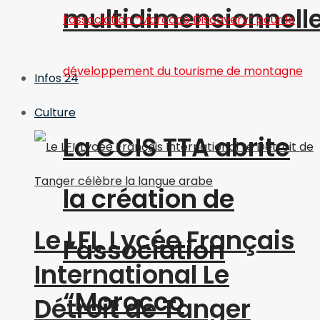
multidimensionnell
Infos 24
Culture
La CCIS TTA abrite
la création de
Le LFI, Lycée Français
l’association
International Le
“Morocco
Détroit de Tanger