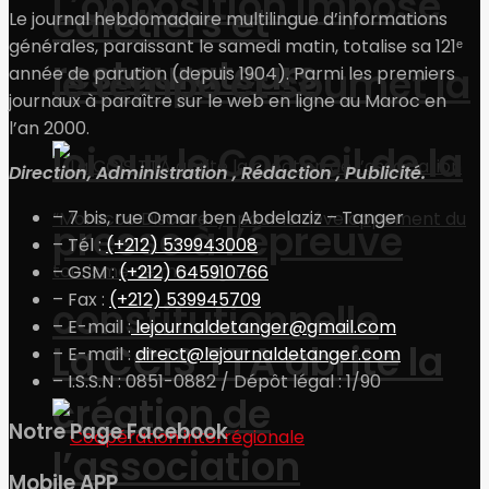
L’opposition impose
cafetiers et
Le journal hebdomadaire multilingue d’informations
générales, paraissant le samedi matin, totalise sa 121ᵉ
restaurateurs
le tempo et soumet la
année de parution (depuis 1904). Parmi les premiers
journaux à paraître sur le web en ligne au Maroc en
l’an 2000.
loi sur le Conseil de la
Direction, Administration , Rédaction , Publicité.
– 7 bis, rue Omar ben Abdelaziz – Tanger
presse à l’épreuve
– Tél :
(+212) 539943008
– GSM :
(+212) 645910766
– Fax :
(+212) 539945709
constitutionnelle
– E-mail :
lejournaldetanger@gmail.com
La CCIS TTA abrite la
– E-mail :
direct@lejournaldetanger.com
– I.S.S.N : 0851-0882 / Dépôt légal : 1/90
création de
Notre Page Facebook
l’association
Mobile APP