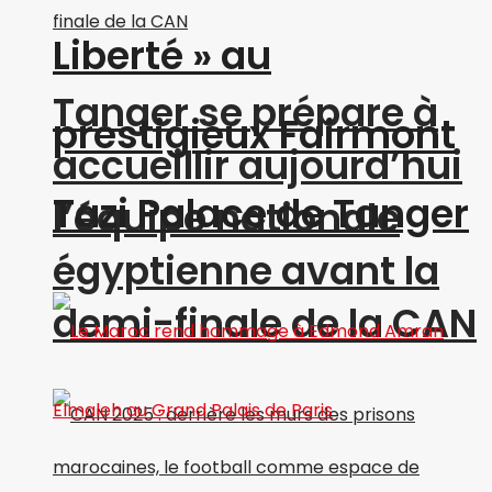
Liberté » au
Tanger se prépare à
prestigieux Fairmont
accueillir aujourd’hui
Tazi Palace de Tanger
l’équipe nationale
égyptienne avant la
demi-finale de la CAN