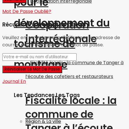
pour le
Mot De Passe Oublié?
développement du
Coopération
Récupérer votre mot de passe
interrégionale
Veuillez entrer votre nom d'utilisateur ou adresse de
tourisme de
courriel pour réinitialiser votre mot de passe.
montagne
Journal En
Les Tendances Les Tags
Fiscalité locale : la
commune de
Région & La ville
Tanger à l’écoute