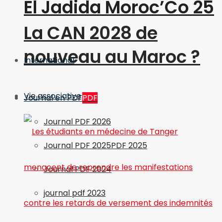
El Jadida Moroc’Co 25
La CAN 2028 de
nouveau au Maroc ?
International
Vie associative
Journal en PDF
PDF
Journal PDF 2026
Journal PDF 2025
PDF 2025
Journal PDF 2024
journal pdf 2023