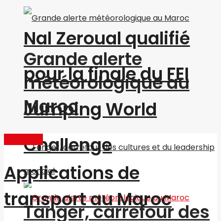
Nal Zeroual qualifié
Grande alerte
pour la finale du FEI
météorologique au
Maroc
Jumping World
Challenge
Actualités
Applications de
transport au Maroc
Tanger, carrefour des