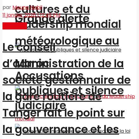
cultures et du
par
Mouna Nabil
Grande alerte
11 janvier 2026 | 12:49 PM
leadership mondial
Actualités
météorologique au
Le conseil
Maroc
d’administration de la
Accusations
société gestionnaire de
publiques et silence
la gare routière de
judiciaire
Tanger fait le point sur
la gouvernance et les