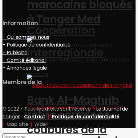
marocains bloqués
à Tanger Med
Information
Coopération
– Qui sommes nous
– Politique de confidentialité
interrégionale
– Publicité
– Comité éditorial
– Annonces légale
Membre de la
Bank Al-Maghrib
© 2022 - Tous les droits sont réservé
-
Le Journal de
retire certaines
Tanger
|
Contact
|
Politique de confidentialité
|
Map Site
|
Aide?
coupures de la