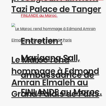
Tazi Palace de Tanger
Entretien :
Marjaana Sall,
Le Maroc rend
hommage à Edmond
ambassadrice de
Amran Elmaleh au
FINLANDE au Maroc.
Grand Palais de Paris