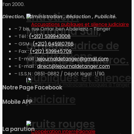
l’an 2000.
Entretien :
Direction, Administration , Rédaction , Publicité.
Marjaana Sall,
– 7 bis, rue Omar ben Abdelaziz – Tanger
– Tél :
(+212) 539943008
ambassadrice de
– GSM :
(+212) 645910766
– Fax :
(+212) 539945709
Accusations
FINLANDE au Maroc.
– E-mail :
lejournaldetanger@gmail.com
– E-mail :
direct@lejournaldetanger.com
– I.S.S.N : 0851-0882 / Dépôt légal : 1/90
publiques et silence
Notre Page Facebook
judiciaire
Mobile APP
Fruits rouges
La parution