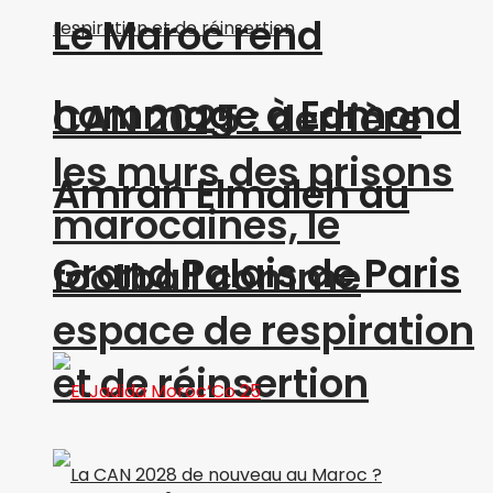
Le Maroc rend
hommage à Edmond
CAN 2025 : derrière
les murs des prisons
Amran Elmaleh au
marocaines, le
Grand Palais de Paris
football comme
espace de respiration
et de réinsertion