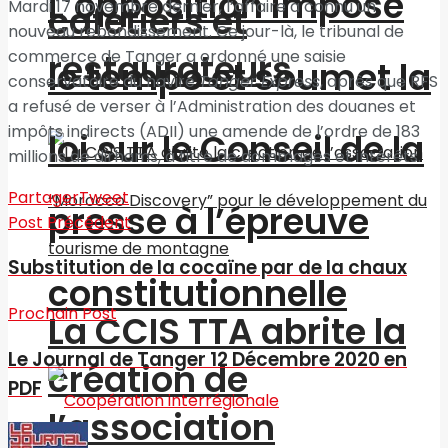
L’opposition impose
Mardi 17 novembre dernier, l’affaire a connu un
cafetiers et
nouveau rebondissement. Ce jour-là, le tribunal de
commerce de Tanger a ordonné une saisie
restaurateurs
le tempo et soumet la
conservatoire du navire
Tanger Express
, après que RFS
a refusé de verser à l’Administration des douanes et
impôts indirects (ADII) une amende de l’ordre de 183
loi sur le Conseil de la
millions de dirhams, à titre de dommages et intérêts.
Partager
Tweet
presse à l’épreuve
Post Précédent
Substitution de la cocaïne par de la chaux
constitutionnelle
Prochain Post
La CCIS TTA abrite la
Le Journal de Tanger 12 Décembre 2020 en
création de
PDF
l’association