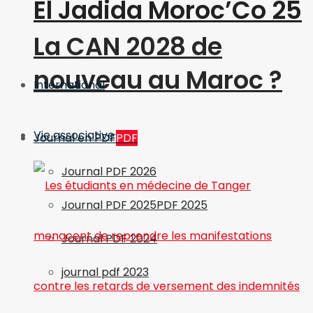
El Jadida Moroc’Co 25
La CAN 2028 de
nouveau au Maroc ?
International
Vie associative
Journal en PDF
PDF
Journal PDF 2026
Journal PDF 2025
PDF 2025
Journal PDF 2024
journal pdf 2023