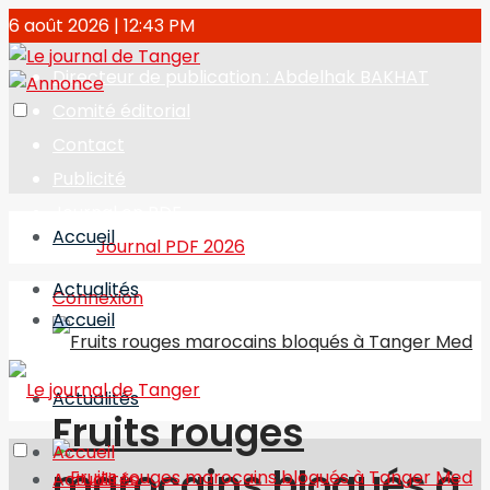
6 août 2026 | 12:43 PM
Directeur de publication : Abdelhak BAKHAT
Comité éditorial
Contact
Publicité
Journal en PDF
Accueil
Journal PDF 2026
Actualités
Connexion
Accueil
Actualités
Fruits rouges
Accueil
marocains bloqués à
Actualités