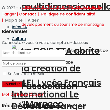
multidimensionnell
© 2022 - Tous les droits sont réservé
-
Le Journal de
Tanger
|
Contact
|
Politique de confidentialité
|
Map Site
|
Aide?
Infos 24
Bienvenue!
Culture
Connectez-vous à votre compte ci-dessous
La CCIS TTA abrite
la création de
Se Souvenir De Moi
Le LFI, Lycée Français
l’association
International Le
Mot De Passe Oublié?
“Morocco
Détroit de Tanger
Récupérer votre mot de passe