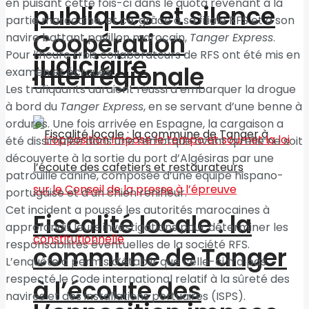
en puisant cette fois-ci dans le quota revenant à la
publiques et silence
partie marocaine, et ce, grâce à sa filiale RFS et à son
Coopération
navire battant pavillon marocain,
Tanger Express
.
Pour l’heure trois collaborateurs de RFS ont été mis en
judiciaire
interrégionale
examen et écroués.
Les trafiquants auraient réussi à embarquer la drogue
à bord du
Tanger Express
, en se servant d’une benne à
ordures. Une fois arrivée en Espagne, la cargaison a
été dissimulée dans une remorque avant qu’elle ne soit
découverte à la sortie du port d’Algésiras par une
patrouille canine, composée d’une équipe hispano-
portugaise et d’un chien renifleur.
Cet incident a poussé les autorités marocaines à
Fiscalité locale : la
approfondir leurs investigations pour déterminer les
responsabilités éventuelles de la société RFS.
commune de Tanger
L’enquête a permis d’établir que celle-ci n’a pas
respecté le Code international relatif à la sûreté des
à l’écoute des
navires et des installations portuaires (ISPS).