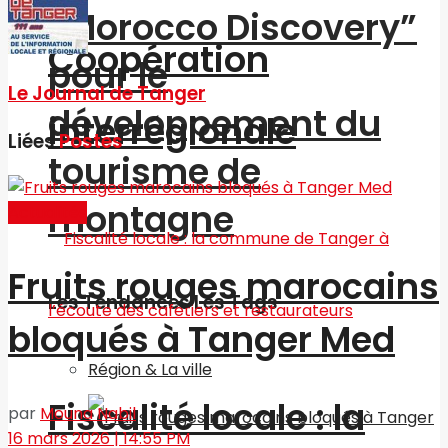
“Morocco Discovery”
Coopération
pour le
Le Journal de Tanger
développement du
interrégionale
Liées
Postes
tourisme de
montagne
Actualités
Fruits rouges marocains
Les Tendances Les Tags
bloqués à Tanger Med
Région & La ville
Fiscalité locale : la
par
Mouna Nabil
16 mars 2026 | 14:55 PM