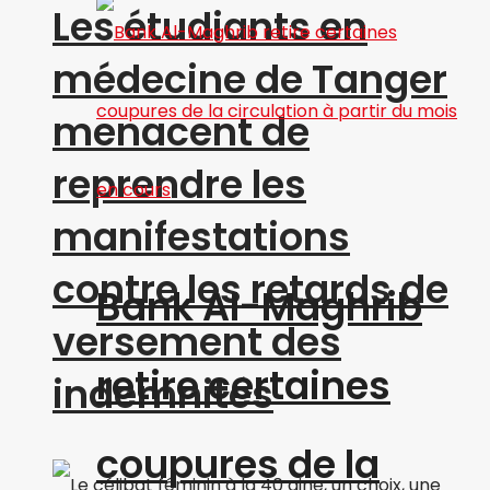
Les étudiants en
médecine de Tanger
menacent de
reprendre les
manifestations
contre les retards de
Bank Al-Maghrib
versement des
retire certaines
indemnités
coupures de la