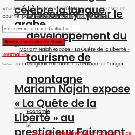
célèbre la langue
Veuillez entrer votre nom d'utilisateur ou adresse de
Discovery” pour le
courriel pour réinitialiser votre mot de passe.
arabe
développement du
tourisme de
Journal En
montagne
Mariam Najah expose
« La Quête de la
Economie
Liberté » au
prestigieux Fairmont