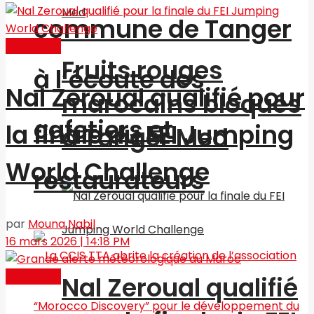
commune de Tanger
Actualités
Fruits rouges
à l’écoute des
Nal Zeroual qualifié pour
marocains bloqués
cafetiers et
la finale du FEI Jumping
à Tanger Med
World Challenge
restaurateurs
par
Mouna Nabil
16 mars 2026 | 14:18 PM
Actualités
Nal Zeroual qualifié