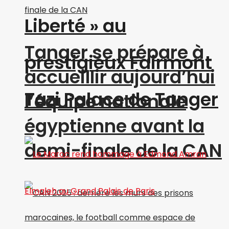
Liberté » au
Tanger se prépare à
prestigieux Fairmont
accueillir aujourd’hui
Tazi Palace de Tanger
l’équipe nationale
égyptienne avant la
demi-finale de la CAN