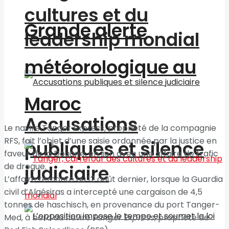
cultures et du
Grande alerte
leadership mondial
météorologique au
Maroc
Accusations
Le navire Tanger Express, propriété de la compagnie
RFS, fait l’objet d’une saisie ordonnée par la justice en
publiques et silence
faveur de la Douane, en lien avec une affaire de trafic
de drogue.
judiciaire
L’affaire remonte au 12 août dernier, lorsque la Guardia
civil d’Algésiras a intercepté une cargaison de 4,5
tonnes de haschisch, en provenance du port Tanger-
Med, à bord du navire
Tanger Express
, propriété de