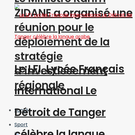
ZIDANE a organisé une
réunion pour le
déploiement de la
stratégie
Le LFI, Lycée Français
d’investissement
régionale
International Le
Détroit de Tanger
Santé
Sport
célèbre la langue