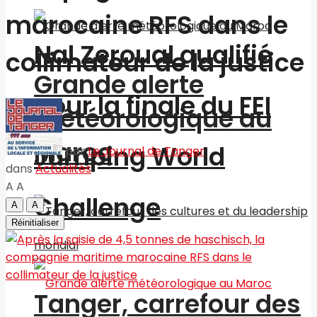
marocaine RFS dans le
Nal Zeroual qualifié
collimateur de la justice
Grande alerte
pour la finale du FEI
météorologique au
Maroc
Jumping World
par
Le Journal de Tanger
dans
Actualités
A
A
Challenge
A
A
Réinitialiser
Tanger, carrefour des