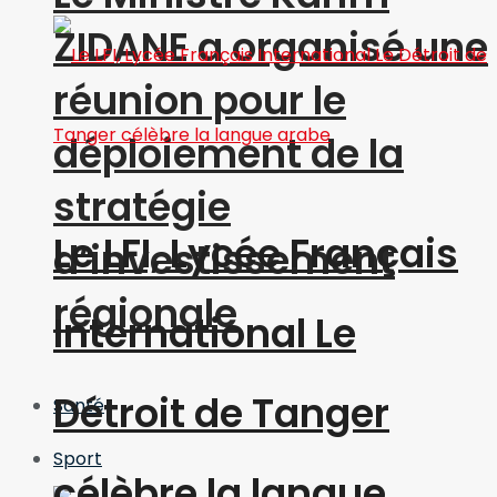
ZIDANE a organisé une
réunion pour le
déploiement de la
stratégie
Le LFI, Lycée Français
d’investissement
régionale
International Le
Détroit de Tanger
Santé
Sport
célèbre la langue