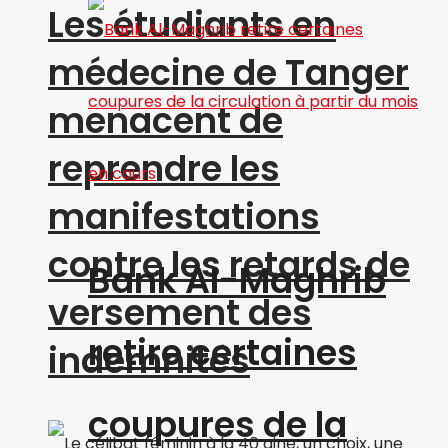
Les étudiants en
médecine de Tanger
menacent de
reprendre les
manifestations
contre les retards de
Bank Al-Maghrib
versement des
retire certaines
indemnités
coupures de la