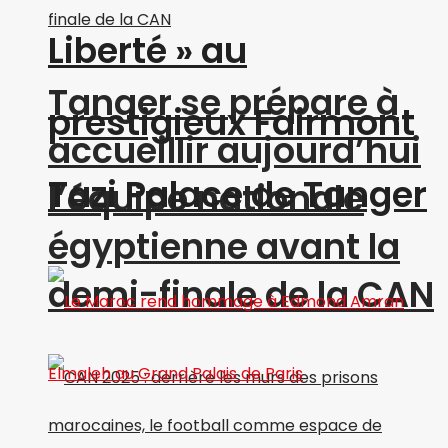
Liberté » au
Tanger se prépare à
prestigieux Fairmont
accueillir aujourd’hui
Tazi Palace de Tanger
l’équipe nationale
égyptienne avant la
demi-finale de la CAN