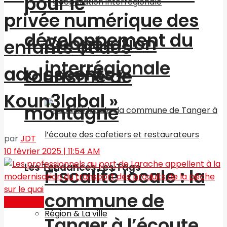
pour le
privée numérique des
développement du
Coopération
enfants et des
interrégionale
adolescents «
tourisme de
Koun3labal »
montagne
par
JDT
10 février 2025 | 11:54 AM
Les Tendances Les Tags
Fiscalité locale : la
commune de
Actualités
Région & La ville
Tanger à l’écoute