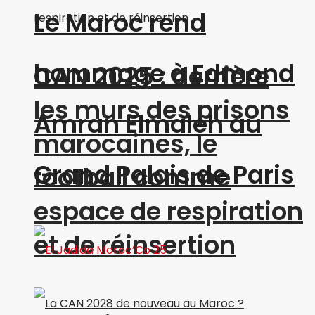
Le Maroc rend
hommage à Edmond
CAN 2025 : derrière
les murs des prisons
Amran Elmaleh au
marocaines, le
Grand Palais de Paris
football comme
espace de respiration
et de réinsertion