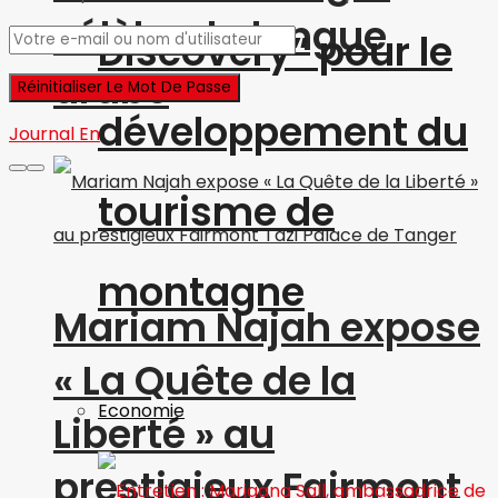
célèbre la langue
Discovery” pour le
arabe
développement du
Journal En
tourisme de
montagne
Mariam Najah expose
« La Quête de la
Economie
Liberté » au
prestigieux Fairmont