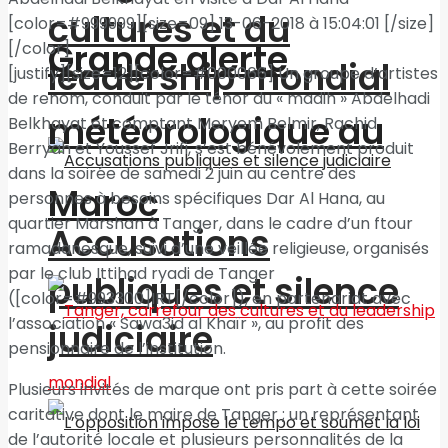
cultures et du
[color=#999999][size=09] 13-06-2018 à 15:04:01 [/size]
Grande alerte
[/color]
leadership mondial
[justify][size=12][color=#000066] Un groupe d’artistes
de renom, conduit par le ténor du « madih » Abdelhadi
météorologique au
Belkhayat et comptant Meryem Belmir, Rachid
Berryah et Youssef Jrifi, s’est bénévolement produit
dans la soirée de samedi 2 juin au centre des
Maroc
personnes à besoins spécifiques Dar Al Hana, au
quartier Marshan à Tanger, dans le cadre d’un ftour
Accusations
ramadanesque, suivi d’une veillée religieuse, organisés
par le club Ittihad ryadi de Tanger
publiques et silence
([color=#993300]IRT[/color]), en partenariat avec
l’association « Sawa3id al Khaïr », au profit des
judiciaire
pensionnaire de l’institution.
Plusieurs invités de marque ont pris part à cette soirée
caritative dont le maire de Tanger ; un représentant
de l’autorité locale et plusieurs personnalités de la