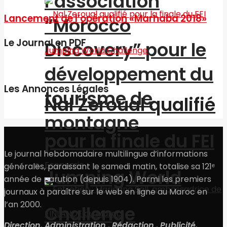
l’association
Lancement de l’opération «Marhaba 2018»
“Morocco
Le Journal en PDF
Discovery” pour le
développement du
Les Annonces Légales
tourisme de
Nal Zeroual qualifié
montagne
pour la finale du FEI
Le journal hebdomadaire multilingue d’informations
Economie
générales, paraissant le samedi matin, totalise sa 121ᵉ
Jumping World
année de parution (depuis 1904). Parmi les premiers
journaux à paraître sur le web en ligne au Maroc en
l’an 2000.
Challenge
Direction, Administration , Rédaction , Publicité.