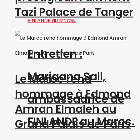
Tazi Palace de Tanger
Entretien :
Marjaana Sall,
Le Maroc rend
hommage à Edmond
ambassadrice de
Amran Elmaleh au
FINLANDE au Maroc.
Grand Palais de Paris