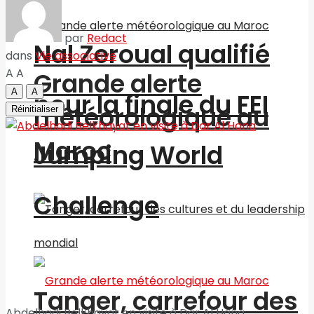
par
Redact
Nal Zeroual qualifié
dans
Vie associative
A
A
Grande alerte
A
A
pour la finale du FEI
météorologique au
Réinitialiser
Maroc
Jumping World
Challenge
Tanger, carrefour des
Abdelhadi Belkhayat en visite à Dar Al Hana