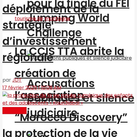
pour la finale du FEI
déploiement de la
Jumping World
stratégie
Challenge
d’investissement
La CCIS TTA abrite la
régionale
création de
Accusations
par
JDT
17 février 2025 | 10:09 AM
l’association
publiques et silence
judiciaire
Actualités
“Morocco Discovery”
la protection de la vie