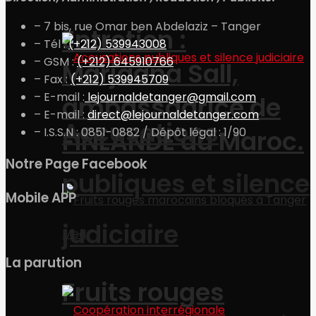
– 7 bis, rue Omar ben Abdelaziz – Tanger
Entretien :
– Tél :
(+212) 539943008
– GSM :
(+212) 645910766
Marjaana Sall,
– Fax :
(+212) 539945709
– E-mail :
lejournaldetanger@gmail.com
ambassadrice de
– E-mail :
direct@lejournaldetanger.com
Accusations
FINLANDE au Maroc.
– I.S.S.N : 0851-0882 / Dépôt légal : 1/90
Notre Page Facebook
publiques et silence
Mobile APP
judiciaire
La parution
Fruits rouges