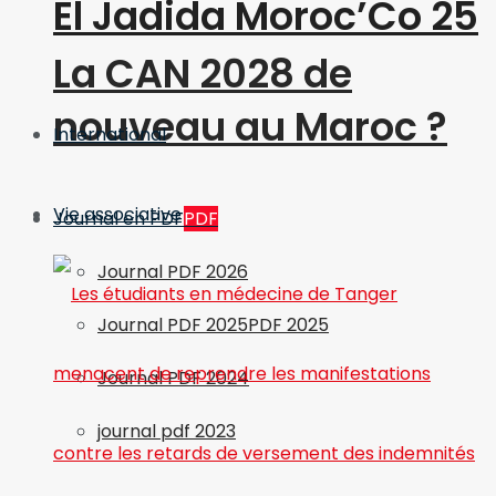
El Jadida Moroc’Co 25
La CAN 2028 de
nouveau au Maroc ?
International
Vie associative
Journal en PDF
PDF
Journal PDF 2026
Journal PDF 2025
PDF 2025
Journal PDF 2024
journal pdf 2023