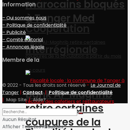
marocains bloqués
Information
à Tanger Med
– Qui sommes nous
Coopération
– Politique de confidentialité
– Publicité
– Comité éditorial
interrégionale
– Annonces légale
Membre de la
© 2022 - Tous les droits sont réservé
-
Le Journal de
Bank Al-Maghrib
Tanger
|
Contact
|
Politique de confidentialité
|
Map Site
|
Aide?
retire certaines
coupures de la
Aucun Résultat
Afficher Tous Les Résultats