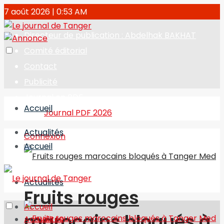
7 août 2026 | 0:53 AM
Directeur de publication : Abdelhak BAKHAT
Comité éditorial
Contact
Publicité
Journal en PDF
Accueil
Journal PDF 2026
Actualités
Connexion
Accueil
Actualités
Fruits rouges
Accueil
marocains bloqués à
Actualités