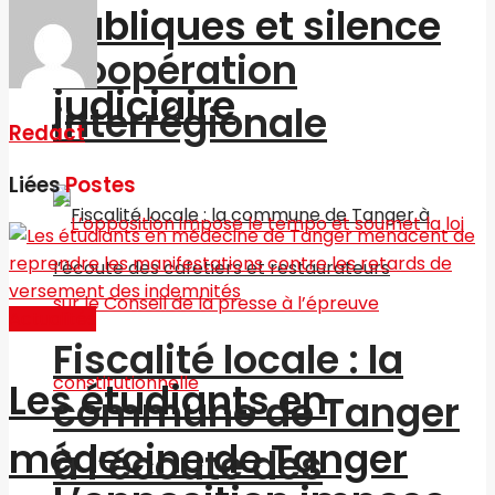
publiques et silence
Coopération
judiciaire
interrégionale
Redact
Liées
Postes
Actualités
Fiscalité locale : la
Les étudiants en
commune de Tanger
médecine de Tanger
à l’écoute des