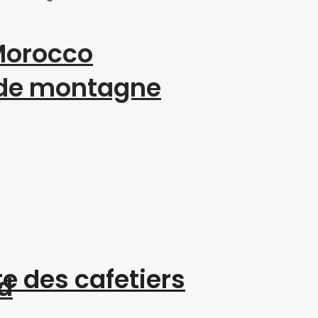
“Morocco
 de montagne
te des cafetiers
d