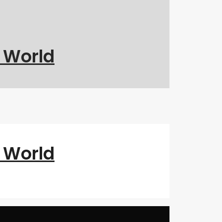
g World
g World