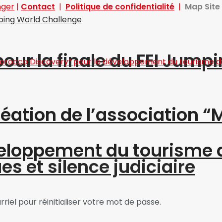
nger
|
Contact
|
Politique de confidentialité
|
Map Sit
pour la finale du FEI Jump
création de l’association 
éveloppement du tourisme
s et silence judiciaire
riel pour réinitialiser votre mot de passe.