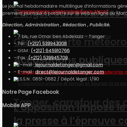
Le journal hebdomadaire multilingue d’informations génér
Tanger, carrefour des 
premiers journaux à paraître sur le web en ligne au Maro
Direction, Administration , Rédaction , Publicité.
– 7 bis, rue Omar ben Abdelaziz – Tanger
Grande alerte météoro
– Tél :
(+212) 539943008
– GSM :
(+212) 645910766
Accusations publiques 
– Fax :
(+212) 539945709
– E-mail :
lejournaldetanger@gmail.com
– E-mail :
direct@lejournaldetanger.com
– I.S.S.N : 0851-0882 / Dépôt légal : 1/90
Notre Page Facebook
Tanger, carrefour des 
L’opposition impose le 
Mobile APP
la presse à l’épreuve c