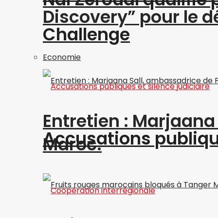
Discovery” pour le
Challenge
Economie
Entretien : Marjaan
Accusations publique
Maroc.