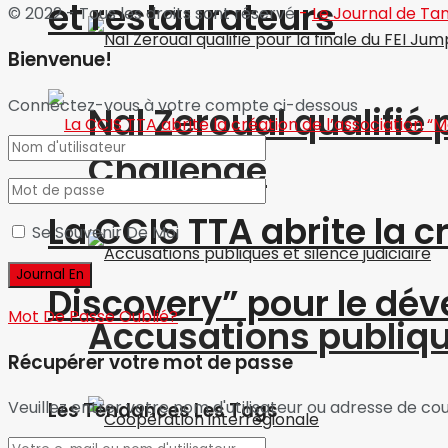
et restaurateurs
© 2022 - Tous les droits sont réservé
-
Le Journal de Ta
Bienvenue!
Connectez-vous à votre compte ci-dessous
Nal Zeroual qualifié 
Challenge
La CCIS TTA abrite la 
Se Souvenir De Moi
Discovery” pour le d
Mot De Passe Oublié?
Accusations publique
Récupérer votre mot de passe
Veuillez entrer votre nom d'utilisateur ou adresse de cour
Les Tendances Les Tags