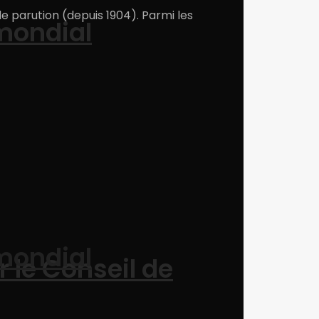
e parution (depuis 1904). Parmi les
 mondial
 mondial
r le Conseil de