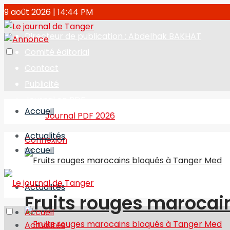
9 août 2026 | 14:44 PM
Directeur de publication : Abdelhak BAKHAT
Comité éditorial
Contact
Publicité
Journal en PDF
Accueil
Journal PDF 2026
Actualités
Connexion
Accueil
Actualités
Fruits rouges marocai
Accueil
Actualités