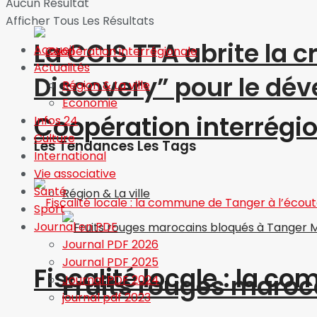
Aucun Résultat
Afficher Tous Les Résultats
La CCIS TTA abrite la 
Accueil
Actualités
Discovery” pour le d
Région & La ville
Economie
Coopération interrégi
Infos 24
Culture
Les Tendances Les Tags
International
Vie associative
Santé
Région & La ville
Sport
Journal en PDF
Journal PDF 2026
Journal PDF 2025
Fiscalité locale : la c
Fruits rouges maroc
Journal PDF 2024
journal pdf 2023