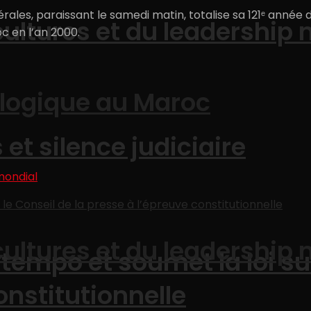
ales, paraissant le samedi matin, totalise sa 121ᵉ année d
cultures et du leadership
c en l’an 2000.
logique au Maroc
et silence judiciaire
cultures et du leadership
tempo et soumet la loi su
onstitutionnelle