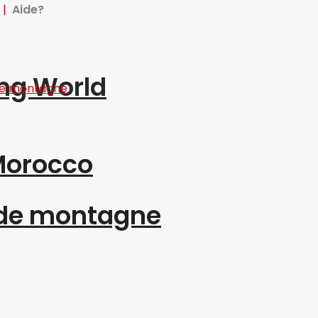
e
|
Aide?
ing World
“Morocco
 de montagne