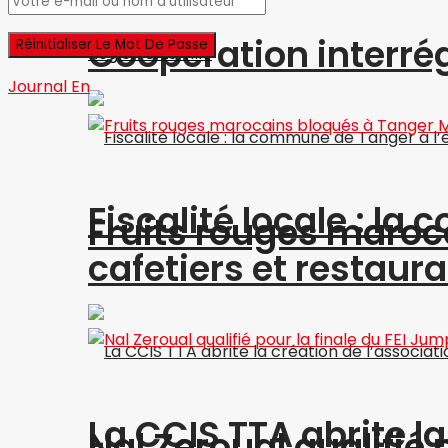
Coopération interré
Région & La ville
Journal En
Fiscalité locale : l
Fruits rouges maroc
cafetiers et restaur
La CCIS TTA abrite l
Nal Zeroual qualifié 