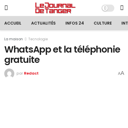
ACCUEIL
ACTUALITÉS
INFOS 24
CULTURE
IN
La maison
Tecnologie
WhatsApp et la téléphonie
gratuite
A
par
Redact
A