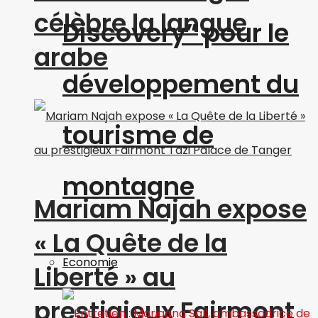
célèbre la langue
Discovery” pour le
arabe
développement du
tourisme de
montagne
Mariam Najah expose
« La Quête de la
Economie
Liberté » au
prestigieux Fairmont