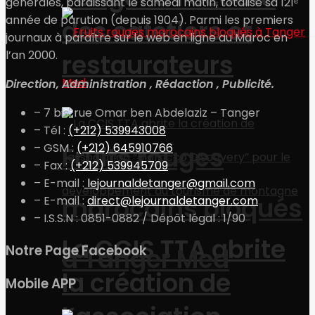
générales, paraissant le samedi matin, totalise sa 121ᵉ
année de parution (depuis 1904). Parmi les premiers
des cafetiers et
journaux à paraître sur le web en ligne au Maroc en
l’an 2000.
restaurateurs
Direction, Administration , Rédaction , Publicité.
– 7 bis, rue Omar ben Abdelaziz – Tanger
– Tél :
(+212) 539943008
– GSM :
(+212) 645910766
Fruits rouges
– Fax :
(+212) 539945709
– E-mail :
lejournaldetanger@gmail.com
marocains bloqués
– E-mail :
direct@lejournaldetanger.com
– I.S.S.N : 0851-0882 / Dépôt légal : 1/90
La CCIS TTA abrite
Notre Page Facebook
à Tanger Med
la création de
Mobile APP