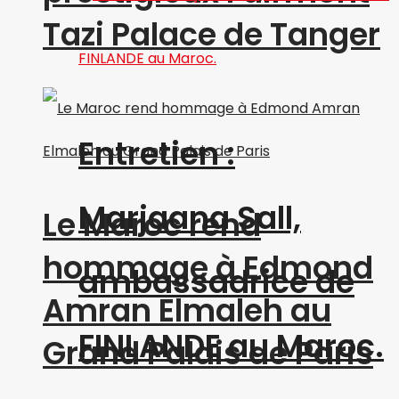
Tazi Palace de Tanger
Entretien :
Marjaana Sall,
Le Maroc rend
hommage à Edmond
ambassadrice de
Amran Elmaleh au
FINLANDE au Maroc.
Grand Palais de Paris