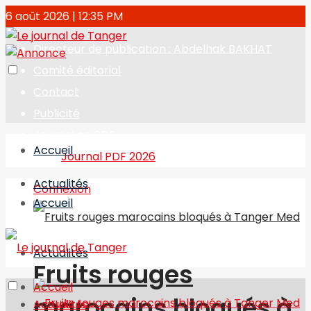
6 août 2026 | 12:35 PM
Directeur de publication : Abdelhak BAKHAT
Comité éditorial
Contact
Publicité
Journal en PDF
Accueil
Journal PDF 2026
Actualités
Connexion
Accueil
Actualités
Fruits rouges
Accueil
marocains bloqués à
Actualités