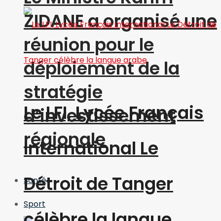
ZIDANE a organisé une
réunion pour le
déploiement de la
stratégie
Le LFI, Lycée Français
d’investissement
régionale
International Le
Détroit de Tanger
Santé
Sport
célèbre la langue