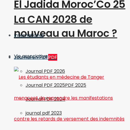
El Jadida Moroc’Co 25
La CAN 2028 de
nouveau au Maroc ?
International
Vie associative
Journal en PDF
PDF
Journal PDF 2026
Journal PDF 2025
PDF 2025
Journal PDF 2024
journal pdf 2023