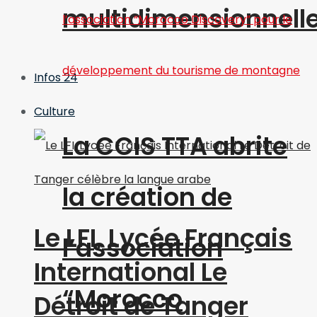
multidimensionnell
Infos 24
Culture
La CCIS TTA abrite
la création de
Le LFI, Lycée Français
l’association
International Le
“Morocco
Détroit de Tanger