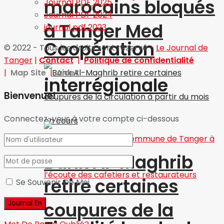
marocains bloqués
Journal PDF 2025
Journal PDF 2024
à Tanger Med
journal pdf 2023
Coopération
© 2022 - Tous les droits sont réservé
-
Le Journal de
Tanger
|
Contact
|
Politique de confidentialité
|
Map Site
|
Aide?
interrégionale
Bienvenue!
Connectez-vous à votre compte ci-dessous
Bank Al-Maghrib
retire certaines
Se Souvenir De Moi
coupures de la