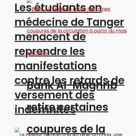
Les étudiants en
médecine de Tanger
menacent de
reprendre les
manifestations
contre les retards de
Bank Al-Maghrib
versement des
retire certaines
indemnités
coupures de la