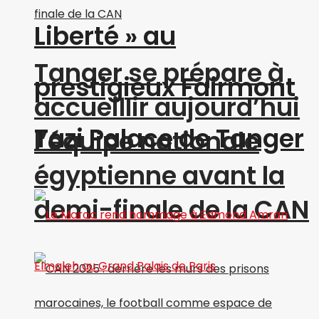
Liberté » au
Tanger se prépare à
prestigieux Fairmont
accueillir aujourd’hui
Tazi Palace de Tanger
l’équipe nationale
égyptienne avant la
demi-finale de la CAN