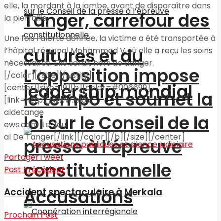
elle, la mordant à la jambe, avant de disparaître dans
Tanger, carrefour des
la pierraille.
Une fois l’alerte donnée, la victime a été transportée à
cultures et du
l’hôpital régional Mohammed V où elle a reçu les soins
nécessaires. Elle serait hors de danger.
L’opposition impose
[/color][/size][/justify]
leadership mondial
[center][size=19][b][color=#006699]
le tempo et soumet la
[link=http://www.lejou
aldetange
loi sur le Conseil de la
ews.com]Le Jou
al De Tanger[/link][/color][/b][/size][/center]
presse à l’épreuve
Partager
Tweet
constitutionnelle
Post Précédent
Accusations
Accident spectaculaire à Merkala
Prochain Post