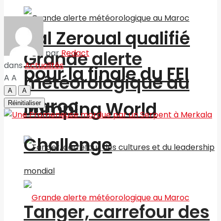
Nal Zeroual qualifié
Grande alerte
par
Redact
dans
Actualités
pour la finale du FEI
météorologique au
A
A
A
A
Maroc
Jumping World
Réinitialiser
Challenge
Tanger, carrefour des