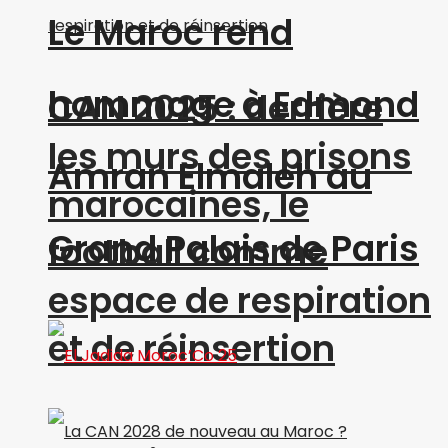
Le Maroc rend
hommage à Edmond
CAN 2025 : derrière
les murs des prisons
Amran Elmaleh au
marocaines, le
Grand Palais de Paris
football comme
espace de respiration
et de réinsertion