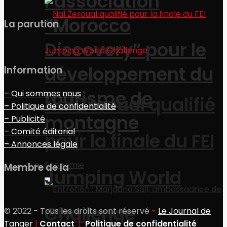
l’association
“Morocco
La parution
Discovery” pour le
développement du
Information
tourisme de
– Qui sommes nous
Nal Zeroual qualifié
– Politique de confidentialité
montagne
– Publicité
– Comité éditorial
pour la finale du FEI
– Annonces légale
Economie
Membre de la
Jumping World
Challenge
© 2022 - Tous les droits sont réservé
-
Le Journal de
Tanger
|
Contact
|
Politique de confidentialité