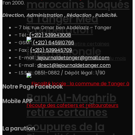
marocains bloqués
l’an 2000.
à Tanger Med
Direction, Administration , Rédaction , Publicité.
Coopération
– 7 bis, rue Omar ben Abdelaziz – Tanger
– Tél :
(+212) 539943008
– GSM :
(+212) 645910766
interrégionale
– Fax :
(+212) 539945709
– E-mail :
lejournaldetanger@gmail.com
– E-mail :
direct@lejournaldetanger.com
– I.S.S.N : 0851-0882 / Dépôt légal : 1/90
Notre Page Facebook
Bank Al-Maghrib
Mobile APP
retire certaines
coupures de la
La parution