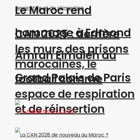
Le Maroc rend
hommage à Edmond
CAN 2025 : derrière
les murs des prisons
Amran Elmaleh au
marocaines, le
Grand Palais de Paris
football comme
espace de respiration
et de réinsertion