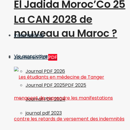
El Jadida Moroc’Co 25
La CAN 2028 de
nouveau au Maroc ?
International
Vie associative
Journal en PDF
PDF
Journal PDF 2026
Journal PDF 2025
PDF 2025
Journal PDF 2024
journal pdf 2023