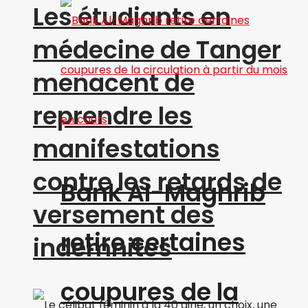
Les étudiants en
médecine de Tanger
menacent de
reprendre les
manifestations
contre les retards de
Bank Al-Maghrib
versement des
retire certaines
indemnités
coupures de la