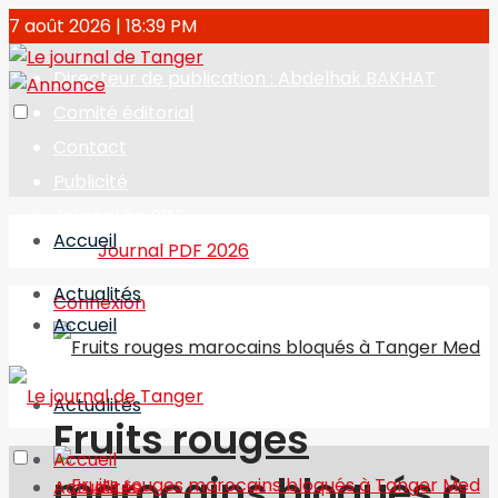
7 août 2026 | 18:39 PM
Directeur de publication : Abdelhak BAKHAT
Comité éditorial
Contact
Publicité
Journal en PDF
Accueil
Journal PDF 2026
Actualités
Connexion
Accueil
Actualités
Fruits rouges
Accueil
marocains bloqués à
Actualités