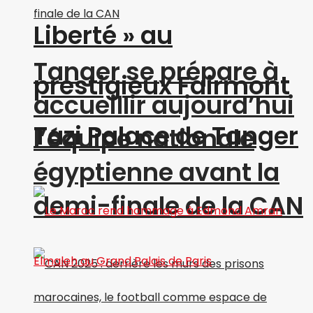
Liberté » au
Tanger se prépare à
prestigieux Fairmont
accueillir aujourd’hui
Tazi Palace de Tanger
l’équipe nationale
égyptienne avant la
demi-finale de la CAN