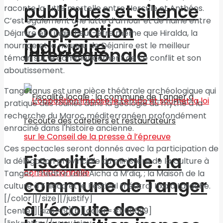
publiques et silence
raconte la lutte mortelle entre Hercule et Anthéos.
C’est également une lutte d’amour et de haine entre
Coopération
Déjanire et Tingis. Peut-être même que Hiralda, la
judiciaire
nourrice et la nounou de Déjanire est le meilleur
interrégionale
témoin sur le commencement de ce conflit et son
aboutissement.
Tangetanus est une pièce théâtrale archéologique qui
pratique des fouilles dans la géologie du mythe à la
recherche du Maroc méditerranéen profondément
enraciné dans l'histoire ancienne.
Ces spectacles seront donnés avec la participation de
Fiscalité locale : la
la délégation provinciale du ministère de la Culture à
Tanger, Théâtre Lalla Aicha à M’diq, ; la Maison de la
commune de Tanger
culture à Fnidaq et le Festival théâtral Lixa à Larache.
[/color][/size][/justify]
à l’écoute des
[center][size=19][b][color=#006699]