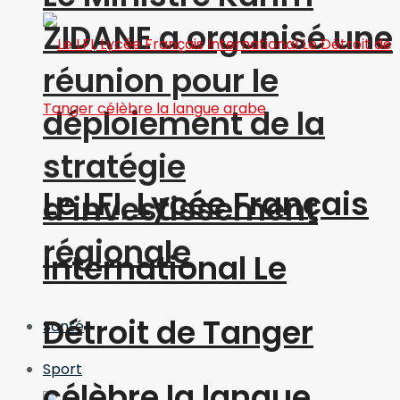
ZIDANE a organisé une
réunion pour le
déploiement de la
stratégie
Le LFI, Lycée Français
d’investissement
régionale
International Le
Détroit de Tanger
Santé
Sport
célèbre la langue