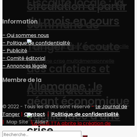
Fiscalité locale : la
circulation à partir
du mois en cours
commune de
Information
– Qui sommes nous
Tanger à l’écoute
– Politique de confidentialité
– Publicité
– Comité éditorial
des cafetiers et
– Annonces légale
Membre de la
Allemagne : le
restaurateurs
géant économique
© 2022 - Tous les droits sont réservé
-
Le Journal de
vacille face à une
Tanger
|
Contact
|
Politique de confidentialité
|
Map Site
|
Aide?
crise