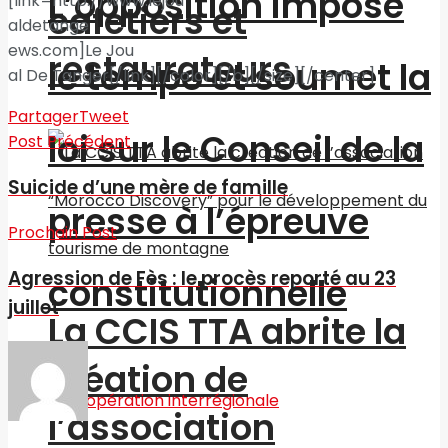
L’opposition impose
[link=http://www.lejou
cafetiers et
aldetange
ews.com]Le Jou
restaurateurs
le tempo et soumet la
al De Tanger[/link][/color][/b][/size][/center]
Partager
Tweet
loi sur le Conseil de la
Post Précédent
Suicide d’une mère de famille
presse à l’épreuve
Prochain Post
Agression de Fès : le procès reporté au 23
constitutionnelle
juillet
La CCIS TTA abrite la
création de
l’association