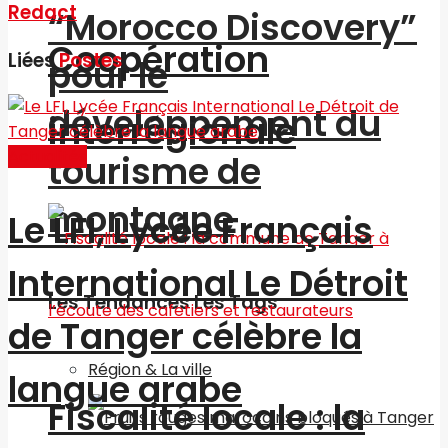
Redact
“Morocco Discovery”
Coopération
Liées
Postes
pour le
développement du
interrégionale
Actualités
tourisme de
montagne
Le LFI, Lycée Français
International Le Détroit
Les Tendances Les Tags
de Tanger célèbre la
Région & La ville
langue arabe
Fiscalité locale : la