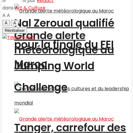
par
Redact
dans
Art & Culture
A
A
Nal Zeroual qualifié
A
A
Réinitialiser
Grande alerte
pour la finale du FEI
météorologique au
Maroc
Jumping World
Challenge
Tanger, carrefour des