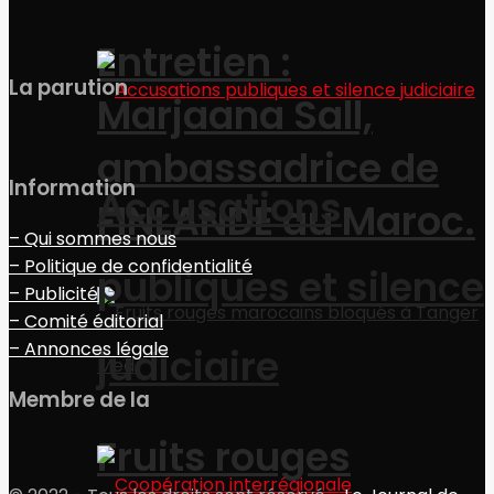
Entretien :
La parution
Marjaana Sall,
ambassadrice de
Information
Accusations
FINLANDE au Maroc.
– Qui sommes nous
– Politique de confidentialité
publiques et silence
– Publicité
– Comité éditorial
– Annonces légale
judiciaire
Membre de la
Fruits rouges