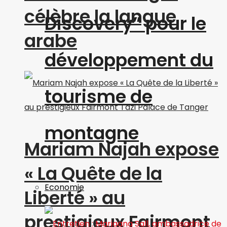
célèbre la langue
Discovery” pour le
arabe
développement du
tourisme de
montagne
Mariam Najah expose
« La Quête de la
Economie
Liberté » au
prestigieux Fairmont