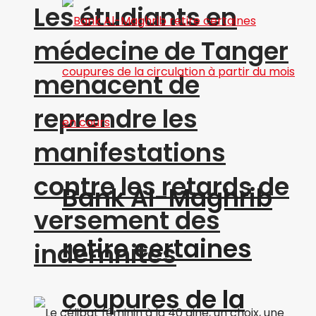
Les étudiants en
médecine de Tanger
menacent de
reprendre les
manifestations
contre les retards de
Bank Al-Maghrib
versement des
retire certaines
indemnités
coupures de la