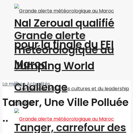
Nal Zeroual qualifié
Grande alerte
pour la finale du FEI
météorologique au
Maroc
Jumping World
Challenge
La maison
Actualités
Tanger, Une Ville Polluée
..
Tanger, carrefour des