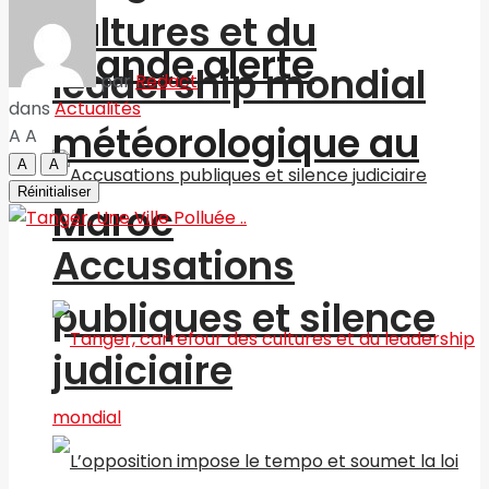
cultures et du
Grande alerte
leadership mondial
par
Redact
dans
Actualités
météorologique au
A
A
A
A
Réinitialiser
Maroc
Accusations
publiques et silence
judiciaire