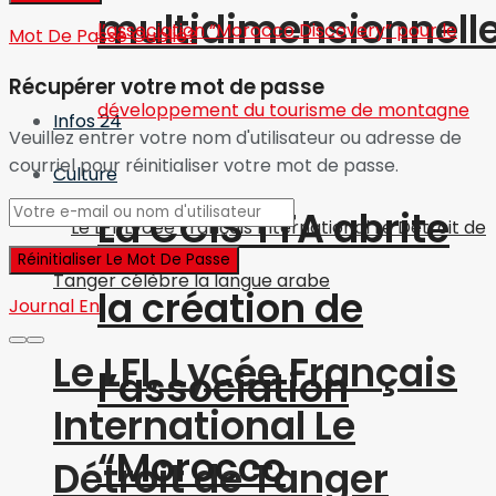
multidimensionnell
Mot De Passe Oublié?
Récupérer votre mot de passe
Infos 24
Veuillez entrer votre nom d'utilisateur ou adresse de
courriel pour réinitialiser votre mot de passe.
Culture
La CCIS TTA abrite
la création de
Journal En
Le LFI, Lycée Français
l’association
International Le
“Morocco
Détroit de Tanger