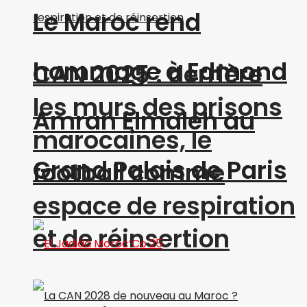
Le Maroc rend
hommage à Edmond
CAN 2025 : derrière
les murs des prisons
Amran Elmaleh au
marocaines, le
Grand Palais de Paris
football comme
espace de respiration
et de réinsertion