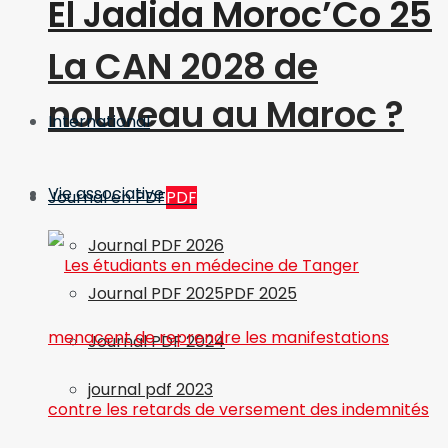
El Jadida Moroc’Co 25
La CAN 2028 de
nouveau au Maroc ?
International
Vie associative
Journal en PDF
PDF
Journal PDF 2026
Journal PDF 2025
PDF 2025
Journal PDF 2024
journal pdf 2023