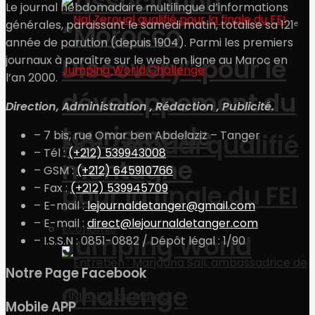
l’association
Le journal hebdomadaire multilingue d’informations
générales, paraissant le samedi matin, totalise sa 121ᵉ
“Morocco
année de parution (depuis 1904). Parmi les premiers
Discovery” pour le
journaux à paraître sur le web en ligne au Maroc en
l’an 2000.
développement du
Direction, Administration , Rédaction , Publicité.
tourisme de
– 7 bis, rue Omar ben Abdelaziz – Tanger
Nal Zeroual qualifié
– Tél :
(+212) 539943008
montagne
– GSM :
(+212) 645910766
pour la finale du FEI
– Fax :
(+212) 539945709
– E-mail :
lejournaldetanger@gmail.com
– E-mail :
direct@lejournaldetanger.com
Economie
Jumping World
– I.S.S.N : 0851-0882 / Dépôt légal : 1/90
Notre Page Facebook
Challenge
Mobile APP