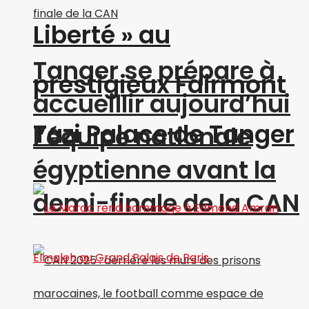
Liberté » au
Tanger se prépare à
prestigieux Fairmont
accueillir aujourd’hui
Tazi Palace de Tanger
l’équipe nationale
égyptienne avant la
demi-finale de la CAN