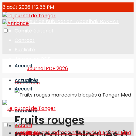
8 août 2026 | 12:55 PM
Directeur de publication : Abdelhak BAKHAT
Comité éditorial
Contact
Publicité
Journal en PDF
Accueil
Journal PDF 2026
Actualités
Connexion
Accueil
Actualités
Fruits rouges
Accueil
marocains bloqués à
Actualités