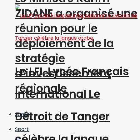
ZIDANE a organisé une
réunion pour le
déploiement de la
stratégie
Le LFI, Lycée Français
d’investissement
régionale
International Le
Détroit de Tanger
Santé
Sport
célèbre la langue