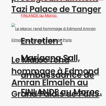
Tazi Palace de Tanger
Entretien :
Marjaana Sall,
Le Maroc rend
hommage à Edmond
ambassadrice de
Amran Elmaleh au
FINLANDE au Maroc.
Grand Palais de Paris