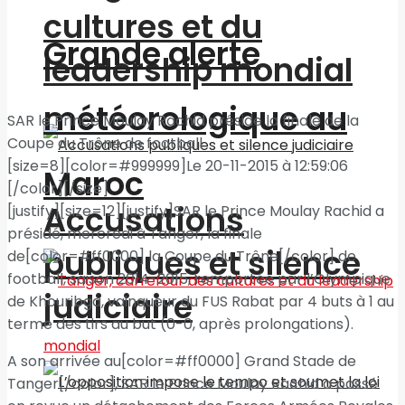
cultures et du
Grande alerte
leadership mondial
météorologique au
SAR le Prince Moulay Rachid préside la finale de la
Coupe du Trône de football
[size=8][color=#999999]Le 20-11-2015 à 12:59:06
Maroc
[/color][/size]
Accusations
[justify][size=12][justify]SAR le Prince Moulay Rachid a
présidé, mercredi à Tanger, la finale
publiques et silence
de[color=#ff0000] la Coupe du Trône[/color] de
football, saison 2014-2015, remportée par l’Olympique
judiciaire
de Khouribga, vainqueur du FUS Rabat par 4 buts à 1 au
terme des tirs au but (0-0, après prolongations).
A son arrivée au[color=#ff0000] Grand Stade de
Tanger[/color], SAR le Prince Moulay Rachid a passé