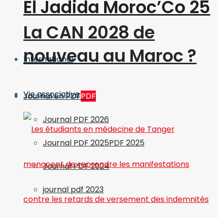
El Jadida Moroc’Co 25
La CAN 2028 de
nouveau au Maroc ?
International
Vie associative
Journal en PDF
PDF
Journal PDF 2026
Journal PDF 2025
PDF 2025
Journal PDF 2024
journal pdf 2023