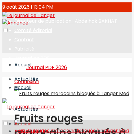
9 août 2026 | 13:04 PM
Directeur de publication : Abdelhak BAKHAT
Comité éditorial
Contact
Publicité
Journal en PDF
Accueil
Journal PDF 2026
Actualités
Connexion
Accueil
Actualités
Fruits rouges
Accueil
marocains bloqués à
Actualités