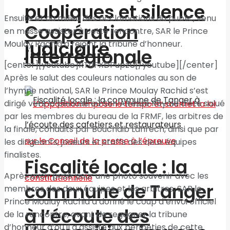
publiques et silence
Ensuite et au milieu des acclamations du public, venu
Coopération
en masse assister à cette rencontre, SAR le Prince
judiciaire
Moulay Rachid a rejoint la tribune d’honneur.
interrégionale
[center][youtube]RTdFXDPupzU[/youtube][/center]
Après le salut des couleurs nationales au son de
l’hymne national, SAR le Prince Moulay Rachid s’est
dirigé vers la pelouse où Son Altesse Royale a été salué
par les membres du bureau de la FRMF, les arbitres de
la finale, conduits par Bouchaib Lahrech, ainsi que par
les dirigeants, joueurs et staffs des deux équipes
finalistes.
Fiscalité locale : la
Après avoir posé pour une photo souvenir avec les
commune de Tanger
membres des deux équipes et les arbitres, SAR le
Prince Moulay Rachid a donné le coup d’envoi officiel
à l’écoute des
de la rencontre, avant de regagner la tribune
d’honneur d’où il a assisté aux péripéties de cette