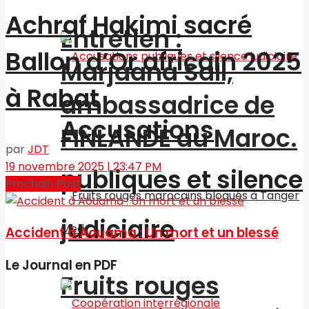
Achraf Hakimi sacré
Entretien :
Ballon d’Or africain 2025
Marjaana Sall,
à Rabat
ambassadrice de
Accusations
FINLANDE au Maroc.
par
JDT
19 novembre 2025 | 23:47 PM
publiques et silence
Prochain Post
judiciaire
Accident à Aouama : Un mort et un blessé
Le Journal en PDF
Fruits rouges