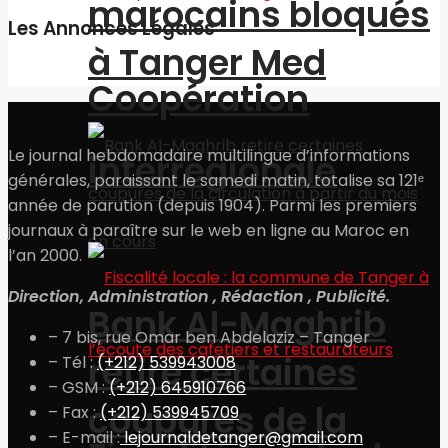
marocains bloqués
Les Annonces Légales
à Tanger Med
Coopération
Le journal hebdomadaire multilingue d’informations
interrégionale
générales, paraissant le samedi matin, totalise sa 121ᵉ
année de parution (depuis 1904). Parmi les premiers
journaux à paraître sur le web en ligne au Maroc en
l’an 2000.
Direction, Administration , Rédaction , Publicité.
Bank Al-Maghrib
– 7 bis, rue Omar ben Abdelaziz – Tanger
retire certaines
– Tél :
(+212) 539943008
– GSM :
(+212) 645910766
coupures de la
– Fax :
(+212) 539945709
– E-mail :
lejournaldetanger@gmail.com