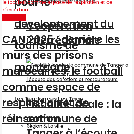
pour le
Actualités
développement du
Coopération
CAN 2025 : derrière les
interrégionale
tourisme de
murs des prisons
montagne
marocaines, le football
comme espace de
Les Tendances Les Tags
respiration et de
Fiscalité locale : la
commune de
réinsertion
Région & La ville
Tanger à l’écoute