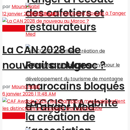
par
Mouna Nabil
des cafetiers et
12 janvier 2026 | 7:13 AM
restaurateurs
Actualités
La CAN 2028 de
Fruits rouges
nouveau au Maroc ?
marocains bloqués
par
Mouna Nabil
6 janvier 2026 | 11:48 AM
La CCIS TTA abrite
à Tanger Med
la création de
Actualités