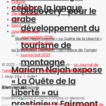
Culture
célèbre la langue
International
Discovery” pour le
Vie associative
arabe
Santé
développement du
Sport
Journal en PDF
Journal PDF 2026
tourisme de
Journal PDF 2025
Journal PDF 2024
journal pdf 2023
montagne
© 2022 - Tous les droits sont réservé
-
Le Journal de
Mariam Najah expose
Tanger
|
Contact
|
Politique de confidentialité
|
Map Site
|
Aide?
« La Quête de la
Bienvenue!
Economie
Liberté » au
Connectez-vous à votre compte ci-dessous
prestigieux Fairmont