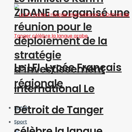
ZIDANE a organisé une
réunion pour le
déploiement de la
stratégie
Le LFI, Lycée Français
d’investissement
régionale
International Le
Détroit de Tanger
Santé
Sport
célèbre la langue