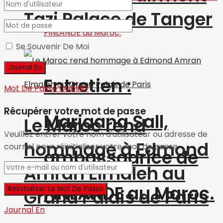
Tazi Palace de Tanger
Se Souvenir De Moi
Entretien :
Mot De Passe Oublié?
Récupérer votre mot de passe
Marjaana Sall,
Le Maroc rend
Veuillez entrer votre nom d'utilisateur ou adresse de
hommage à Edmond
courriel pour réinitialiser votre mot de passe.
ambassadrice de
Amran Elmaleh au
FINLANDE au Maroc.
Grand Palais de Paris
Journal En