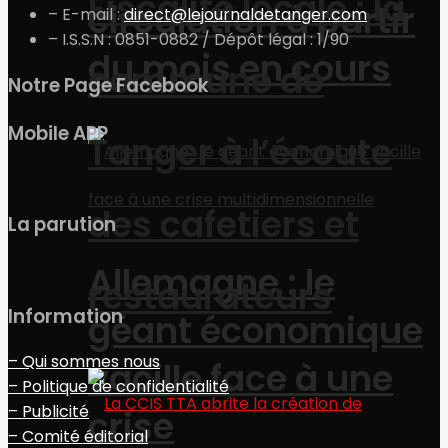
Fiscalité locale : la
circulation à partir
– E-mail :
direct@lejournaldetanger.com
– I.S.S.N : 0851-0882 / Dépôt légal : 1/90
du mois en cours
commune de
Notre Page Facebook
Mobile APP
Tanger à l’écoute
des cafetiers et
La parution
Allemagne : le
restaurateurs
Information
géant économique
– Qui sommes nous
vacille face à une
– Politique de confidentialité
– Publicité
crise
– Comité éditorial