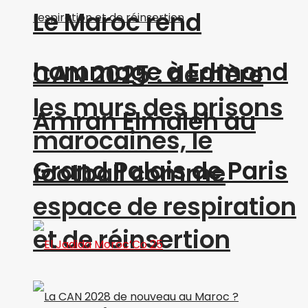
Le Maroc rend
hommage à Edmond
CAN 2025 : derrière
les murs des prisons
Amran Elmaleh au
marocaines, le
Grand Palais de Paris
football comme
espace de respiration
et de réinsertion