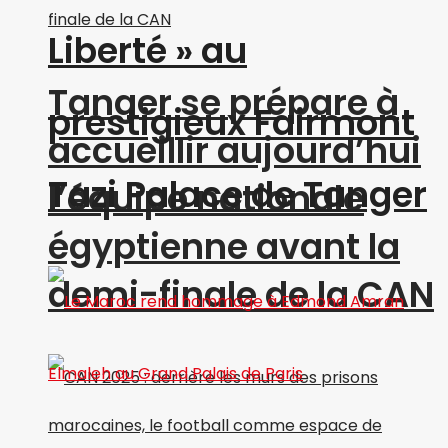
Liberté » au
Tanger se prépare à
prestigieux Fairmont
accueillir aujourd’hui
Tazi Palace de Tanger
l’équipe nationale
égyptienne avant la
demi-finale de la CAN