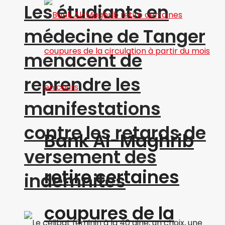
Les étudiants en
médecine de Tanger
menacent de
reprendre les
manifestations
contre les retards de
Bank Al-Maghrib
versement des
retire certaines
indemnités
coupures de la