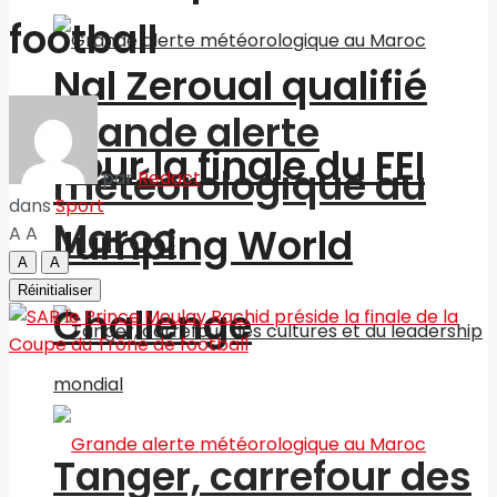
football
Nal Zeroual qualifié
Grande alerte
pour la finale du FEI
météorologique au
par
Redact
dans
Sport
Maroc
Jumping World
A
A
A
A
Réinitialiser
Challenge
Tanger, carrefour des