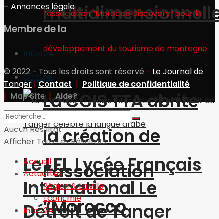
multidimensionnell
– Annonces légale
Membre de la
Infos 24
© 2022 - Tous les droits sont réservé
-
Le Journal de
Culture
Tanger
|
Contact
|
Politique de confidentialité
La CCIS TTA abrite
|
Map Site
|
Aide?
Aucun Résultat
la création de
Afficher Tous Les Résultats
Le LFI, Lycée Français
Accueil
l’association
Actualités
International Le
Région & La ville
Economie
“Morocco
Détroit de Tanger
Infos 24