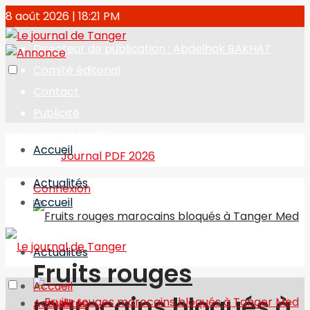
8 août 2026 | 18:21 PM
Directeur de publication : Abdelhak BAKHAT
Comité éditorial
Contact
Publicité
Journal en PDF
Accueil
Journal PDF 2026
Actualités
Connexion
Accueil
Actualités
Fruits rouges
Accueil
marocains bloqués à
Actualités