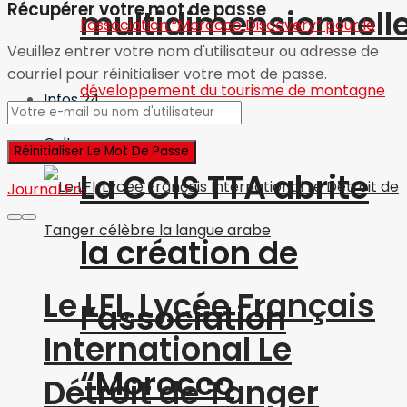
Récupérer votre mot de passe
multidimensionnell
Veuillez entrer votre nom d'utilisateur ou adresse de
courriel pour réinitialiser votre mot de passe.
Infos 24
Culture
La CCIS TTA abrite
Journal En
la création de
Le LFI, Lycée Français
l’association
International Le
“Morocco
Détroit de Tanger