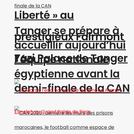
Liberté » au
Tanger se prépare à
prestigieux Fairmont
accueillir aujourd’hui
Tazi Palace de Tanger
l’équipe nationale
égyptienne avant la
demi-finale de la CAN