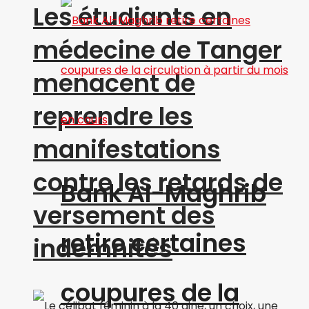
Les étudiants en
médecine de Tanger
menacent de
reprendre les
manifestations
contre les retards de
Bank Al-Maghrib
versement des
retire certaines
indemnités
coupures de la