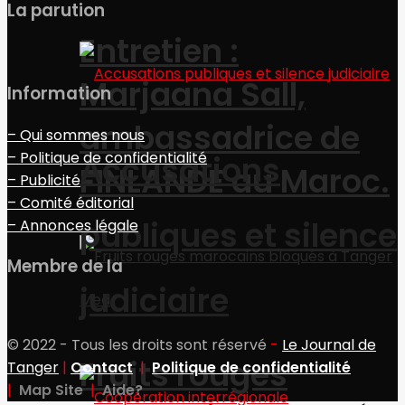
La parution
Entretien :
Marjaana Sall,
Information
ambassadrice de
– Qui sommes nous
– Politique de confidentialité
Accusations
FINLANDE au Maroc.
– Publicité
– Comité éditorial
publiques et silence
– Annonces légale
Membre de la
judiciaire
© 2022 - Tous les droits sont réservé
-
Le Journal de
Fruits rouges
Tanger
|
Contact
|
Politique de confidentialité
|
Map Site
|
Aide?