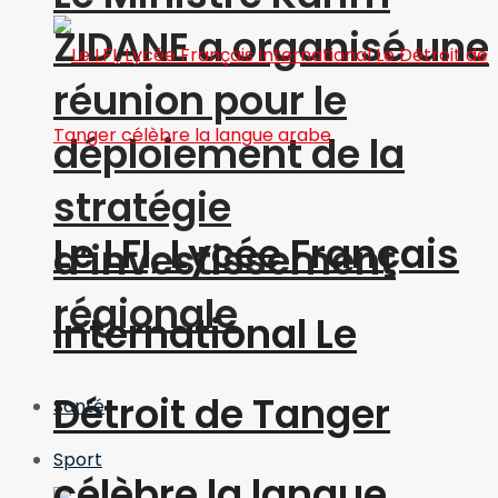
ZIDANE a organisé une
réunion pour le
déploiement de la
stratégie
Le LFI, Lycée Français
d’investissement
régionale
International Le
Détroit de Tanger
Santé
Sport
célèbre la langue