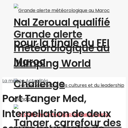
Nal Zeroual qualifié
Grande alerte
pour la finale du FEI
météorologique au
Maroc
Jumping World
Challenge
La maison
Actualités
Port Tanger Med,
Interpellation de deux
Tanger, carrefour des