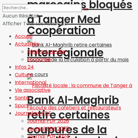
marocains bloqués
à Tanger Med
Aucun Résultat
Afficher Tous Les Résultats
Coopération
Accueil
Actualités
interrégionale
Région & La ville
Economie
Infos 24
Culture
International
Vie associative
Bank Al-Maghrib
Santé
Sport
retire certaines
Journal en PDF
Journal PDF 2026
coupures de la
Journal PDF 2025
Journal PDF 2024