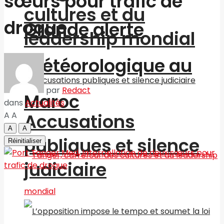
sœurs pour trafic de
cultures et du
drogue
Grande alerte
leadership mondial
météorologique au
par
Redact
Maroc
dans
Actualités
A
A
Accusations
A
A
publiques et silence
Réinitialiser
judiciaire