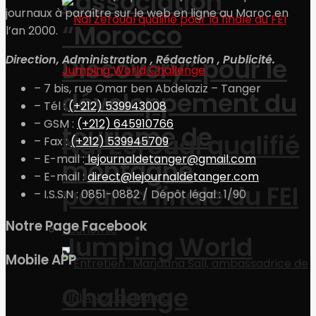
l’association
journaux à paraître sur le web en ligne au Maroc en
“Morocco
l’an 2000.
Direction, Administration , Rédaction , Publicité.
Discovery” pour le
– 7 bis, rue Omar ben Abdelaziz – Tanger
développement du
– Tél :
(+212) 539943008
– GSM :
(+212) 645910766
tourisme de
Nal Zeroual qualifié
– Fax :
(+212) 539945709
– E-mail :
lejournaldetanger@gmail.com
montagne
– E-mail :
direct@lejournaldetanger.com
pour la finale du FEI
– I.S.S.N : 0851-0882 / Dépôt légal : 1/90
Notre Page Facebook
Economie
Jumping World
Mobile APP
Challenge