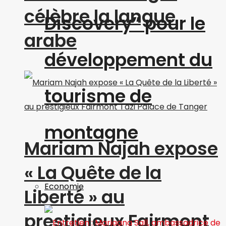
célèbre la langue
Discovery” pour le
arabe
développement du
tourisme de
montagne
Mariam Najah expose
« La Quête de la
Economie
Liberté » au
prestigieux Fairmont