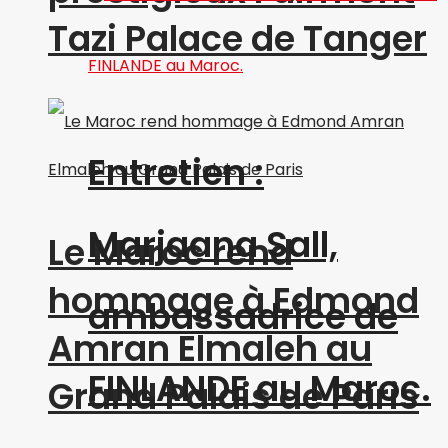
Tazi Palace de Tanger
Entretien :
Marjaana Sall,
Le Maroc rend
hommage à Edmond
ambassadrice de
Amran Elmaleh au
FINLANDE au Maroc.
Grand Palais de Paris