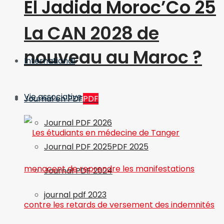
El Jadida Moroc’Co 25
La CAN 2028 de
nouveau au Maroc ?
International
Vie associative
Journal en PDF
PDF
Journal PDF 2026
Journal PDF 2025
PDF 2025
Journal PDF 2024
journal pdf 2023