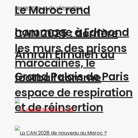
Le Maroc rend
hommage à Edmond
CAN 2025 : derrière
les murs des prisons
Amran Elmaleh au
marocaines, le
Grand Palais de Paris
football comme
espace de respiration
et de réinsertion