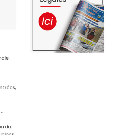
nole
ntrées,
..
on du
x blocs