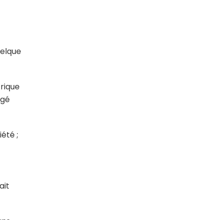
uelque
rique
ngé
été ;
ait