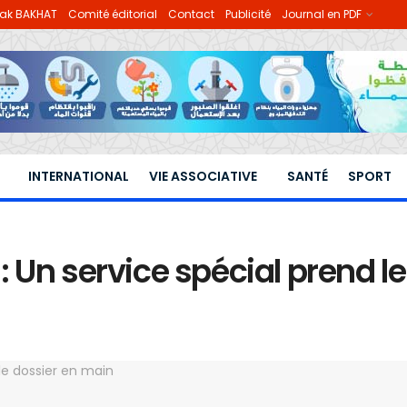
lhak BAKHAT
Comité éditorial
Contact
Publicité
Journal en PDF
INTERNATIONAL
VIE ASSOCIATIVE
SANTÉ
SPORT
 Un service spécial prend l