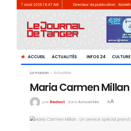
7 août 2026 | 8:47 AM
Directeur de publication : Abde
ACCUEIL
ACTUALITÉS
INFOS 24
CULTURE
La maison
Actualités
Maria Carmen Millan :
A
par
Redact
dans
Actualités
A