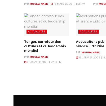
PAR
MOUNA NABIL
16 MARS 2026 | 14:55 PM
PAR
MOUN
ACTUALITÉS
ACTUALITÉS
Tanger, carrefour des
Accusations publ
cultures et du leadership
silence judiciaire
mondial
PAR
MOUNA NABIL
PAR
MOUNA NABIL
13 JANVIER 2026 | 13
21 JANVIER 2026 | 22:18 PM