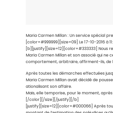
Maria Carmen Millan : Un service spécial pr
[color=#999999][size=09] Le 17-10-2016 à 11:
[b][justify][size=12][color=#333333] Nous re
Maria Carmen Millan et son associé qui ne ce
comportement, arbitraire, affirment-ils, de 
Après toutes les démarches effectuées jusqu
Maria Carmen Millan avait décidé de pousser
ationalisant son affaire.
Mais, elle temporise, pour le moment, après q
[/color][/size][/justify][/b]
[justify][size=12][color=#000066] Après to
montant de l’estimation des préjudices qu’il