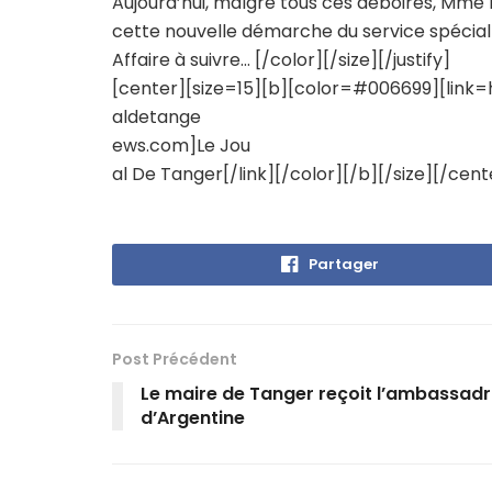
Aujourd’hui, malgré tous ces déboires, Mme 
cette nouvelle démarche du service spécial
Affaire à suivre… [/color][/size][/justify]
[center][size=15][b][color=#006699][link=
aldetange
ews.com]Le Jou
al De Tanger[/link][/color][/b][/size][/cent
Partager
Post Précédent
Le maire de Tanger reçoit l’ambassadr
d’Argentine