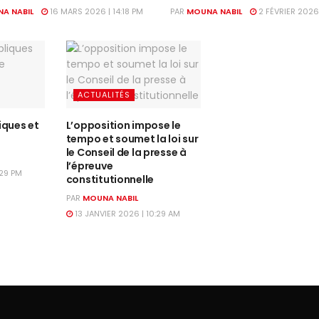
A NABIL
16 MARS 2026 | 14:18 PM
PAR
MOUNA NABIL
2 FÉVRIER 2026
ACTUALITÉS
iques et
L’opposition impose le
tempo et soumet la loi sur
le Conseil de la presse à
l’épreuve
:29 PM
constitutionnelle
PAR
MOUNA NABIL
13 JANVIER 2026 | 10:29 AM