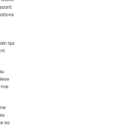
issant
sations
ain qui
ont
au
plexe
orme
 ne
des
de sa