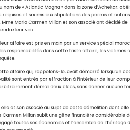
 du nom de « Atlantic Magna » dans la zone d’Achekar, obé
s requises et soumis aux stipulations des permis et autori
et, Mme Maria Carmen Millan et son associé ont décidé de
endre leur voix.
eur affaire est pris en main par un service spécial maroc
s responsabilités dans cette triste affaire, les victimes 
nquête.
tte affaire qui, rappelons-le, avait démarré lorsqu’un be
alité sont entrés par effraction à l’intérieur de leur com
t arbitrairement démoli deux blocs, sans donner aucune f
elle et son associé au sujet de cette démolition dont elle
Mme Carmen Millan subit une gêne financière considérable 
 engagé toutes ses économies et l’ensemble de l’héritage 