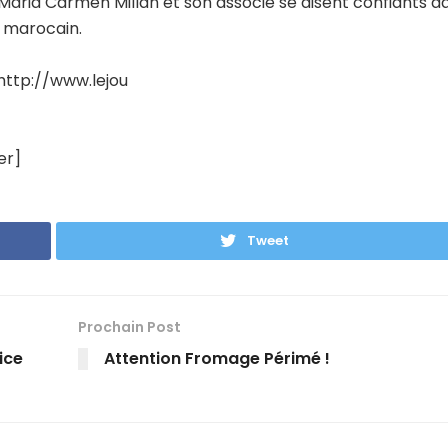
Maria Carmen Millan et son associé se disent confiants d
 marocain.
http://www.lejou
er]
Tweet
Prochain Post
ice
Attention Fromage Périmé !