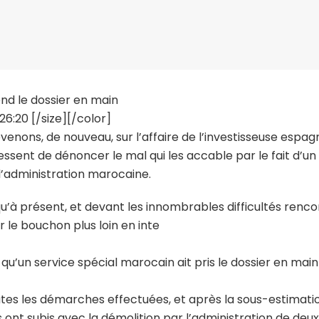
end le dossier en main
26:20 [/size][/color]
venons, de nouveau, sur l’affaire de l’investisseuse espag
ssent de dénoncer le mal qui les accable par le fait d’un
l’administration marocaine.
’à présent, et devant les innombrables difficultés renco
 le bouchon plus loin en inte
u’un service spécial marocain ait pris le dossier en main 
utes les démarches effectuées, et après la sous-estimati
s ont subis avec la démolition par l’administration de deu