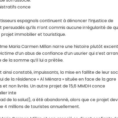
 de son associé.
istratifs conce
estisseurs espagnols continuent à dénoncer l’injustice de
t persuadés qu’ils n’ont commis aucune irrégularité de q
 projet immobilier et touristique.
Mme Maria Carmen Millan narre une histoire plutôt excent
victime d’un abus de confiance d’un usurier qui s’est arra
le de la somme qu’il lui a prêtée.
nsi constaté, impuissants, la mise en faillite de leur soci
lui de la résidence « Al Ménara » située en face de la gare
s et non livrés. Un autre projet de 15,6 MMDH conce
ier inte
iudad de la salud), a été abandonné, alors que ce projet dev
ue 4 millions de touristes annuellement.