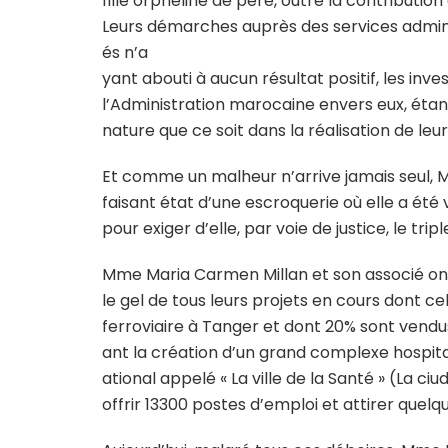
fille orpheline de père, outre la contribution
Leurs démarches auprès des services admin
és n’a
yant abouti à aucun résultat positif, les inv
l’Administration marocaine envers eux, étan
nature que ce soit dans la réalisation de leur
Et comme un malheur n’arrive jamais seul, 
faisant état d’une escroquerie où elle a été 
pour exiger d’elle, par voie de justice, le trip
Mme Maria Carmen Millan et son associé ont ai
le gel de tous leurs projets en cours dont ce
ferroviaire à Tanger et dont 20% sont vendu
ant la création d’un grand complexe hospital
ational appelé « La ville de la Santé » (La c
offrir 13300 postes d’emploi et attirer quelq