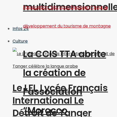
multidimensionnell
Infos 24
Culture
La CCIS TTA abrite
la création de
Le LFI, Lycée Français
l’association
International Le
“Morocco
Détroit de Tanger