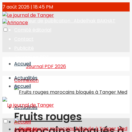
7 août 2026 | 18:45 PM
Directeur de publication : Abdelhak BAKHAT
Comité éditorial
Contact
Publicité
Journal en PDF
Accueil
Journal PDF 2026
Actualités
Connexion
Accueil
Actualités
Fruits rouges
Accueil
marocains bloqués à
Actualités