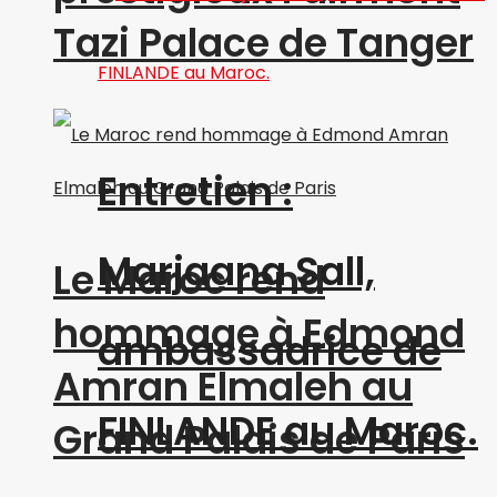
Tazi Palace de Tanger
Entretien :
Marjaana Sall,
Le Maroc rend
hommage à Edmond
ambassadrice de
Amran Elmaleh au
FINLANDE au Maroc.
Grand Palais de Paris