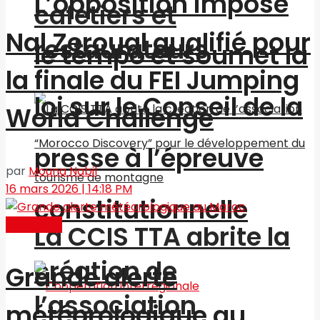
L’opposition impose
cafetiers et
Nal Zeroual qualifié pour
restaurateurs
le tempo et soumet la
la finale du FEI Jumping
loi sur le Conseil de la
World Challenge
presse à l’épreuve
par
Mouna Nabil
16 mars 2026 | 14:18 PM
constitutionnelle
Actualités
La CCIS TTA abrite la
création de
Grande alerte
l’association
météorologique au