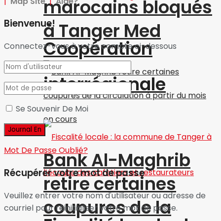
marocains bloqués
|
Map Site
|
Aide?
Bienvenue!
à Tanger Med
Coopération
Connectez-vous à votre compte ci-dessous
interrégionale
Se Souvenir De Moi
Mot De Passe Oublié?
Bank Al-Maghrib
Récupérer votre mot de passe
retire certaines
Veuillez entrer votre nom d'utilisateur ou adresse de
coupures de la
courriel pour réinitialiser votre mot de passe.