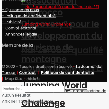
l’association
“Morocco
– Qui sommes nous
– Politique de confidentialité
Discovery” pour le
– Publicité
– Comité éditorial
développement du
– Annonces légale
tourisme de
Membre de la
Nal Zeroual qualifié
montagne
pour la finale du FEI
© 2022 - Tous les droits sont réservé
-
Le Journal de
Tanger
|
Contact
|
Politique de confidentialité
|
Map Site
|
Aide?
Economie
Jumping World
Aucun Résultat
Challenge
Afficher Tous Les Résultats