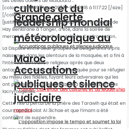
Les belles odeurs de Malabata ..
cultures et du
[color=#999999][size=09] 13-06-2018 à 11:17:22 [/size]
Grande alerte
[/color]
leadership mondial
[justify][size=12][color=#000066] Une mosquée de
Hay Benkirane à Tanger, a été, dans la soirée de
météorologique au
mercredi, le Théâtre d’une violente Confrontation..
La Dispute entre deux groupes de belligérants a pris
Maroc
naissance dans les alentours de la mosquée, et a fini à
l’intérieur de l’édifice religieux après que deux
Accusations
antagonistes aient envahi la mosquée pour se réfugier
au milieu des fidèles, fuyant leurs adversaires qui les
publiques et silence
ont poursuivis pour les attaquer à coup de bombes
lacrymogènes.
judiciaire
Cette rixe a perturbé la prière des Tarawih qui était en
cours après salat Al 3ichae et que l’imam a été
contraint de suspendre.