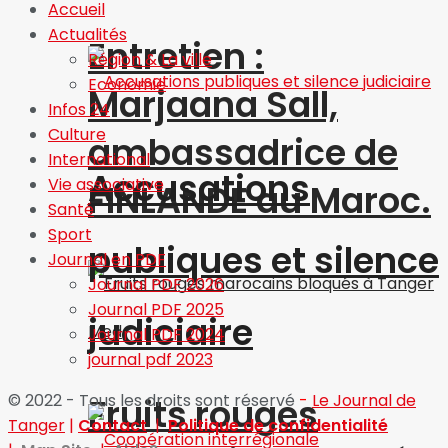
Accueil
Actualités
Entretien :
Région & La ville
Economie
Marjaana Sall,
Infos 24
Culture
ambassadrice de
International
Accusations
Vie associative
FINLANDE au Maroc.
Santé
Sport
publiques et silence
Journal en PDF
Journal PDF 2026
Journal PDF 2025
judiciaire
Journal PDF 2024
journal pdf 2023
© 2022 - Tous les droits sont réservé
-
Le Journal de
Fruits rouges
Tanger
|
Contact
|
Politique de confidentialité