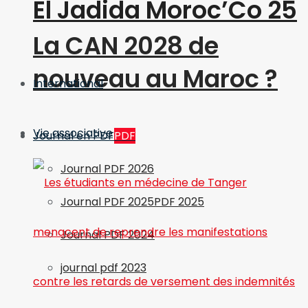
El Jadida Moroc’Co 25
La CAN 2028 de
nouveau au Maroc ?
International
Vie associative
Journal en PDF
PDF
Journal PDF 2026
Journal PDF 2025
PDF 2025
Journal PDF 2024
journal pdf 2023