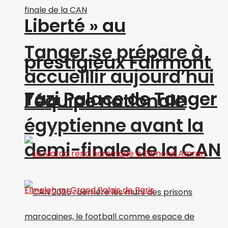
Liberté » au
Tanger se prépare à
prestigieux Fairmont
accueillir aujourd’hui
Tazi Palace de Tanger
l’équipe nationale
égyptienne avant la
demi-finale de la CAN