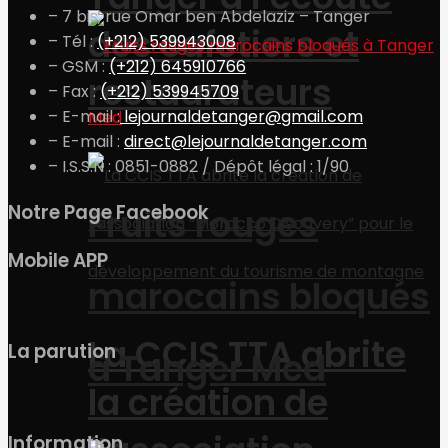
– 7 bis, rue Omar ben Abdelaziz – Tanger
des cafetiers et
– Tél :
(+212) 539943008
– GSM :
(+212) 645910766
restaurateurs
– Fax :
(+212) 539945709
– E-mail :
lejournaldetanger@gmail.com
– E-mail :
direct@lejournaldetanger.com
– I.S.S.N : 0851-0882 / Dépôt légal : 1/90
Notre Page Facebook
Fruits rouges
Mobile APP
marocains bloqués
La CCIS TTA abrite
La parution
à Tanger Med
la création de
Information