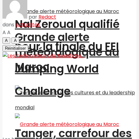
par
Redact
Nal Zeroual qualifié
dans
Actualités
A
A
Grande alerte
A
A
pour la finale du FEI
météorologique au
Réinitialiser
Maroc
Jumping World
Challenge
Tanger, carrefour des