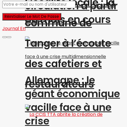
Fiscalité locale : la
circulation à partir
du mois en cours
commune de
Journal En
Tanger à l’écoute
des cafetiers et
Allemagne : le
restaurateurs
géant économique
vacille face à une
crise