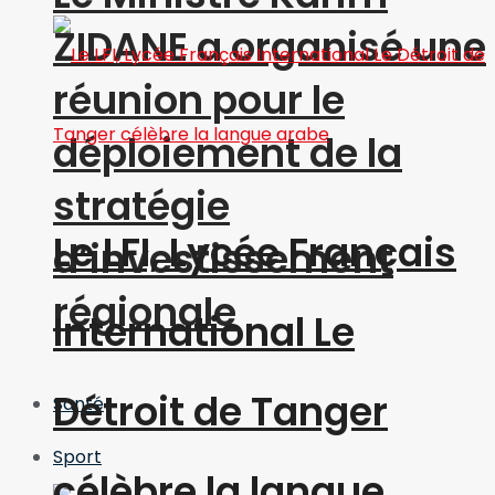
ZIDANE a organisé une
réunion pour le
déploiement de la
stratégie
Le LFI, Lycée Français
d’investissement
régionale
International Le
Détroit de Tanger
Santé
Sport
célèbre la langue