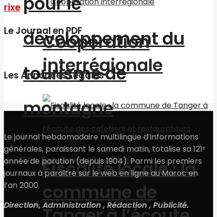
pour le
rixe
Le Journal en PDF
développement du
Coopération
interrégionale
tourisme de
Les Annonces Légales
montagne
Le journal hebdomadaire multilingue d’informations
générales, paraissant le samedi matin, totalise sa 121ᵉ
Les Tendances Les Tags
année de parution (depuis 1904). Parmi les premiers
Fiscalité locale : la
journaux à paraître sur le web en ligne au Maroc en
l’an 2000.
commune de
Région & La ville
Direction, Administration , Rédaction , Publicité.
Tanger à l’écoute