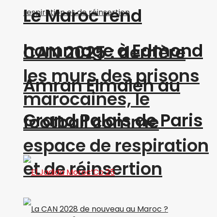
Le Maroc rend
hommage à Edmond
CAN 2025 : derrière
les murs des prisons
Amran Elmaleh au
marocaines, le
Grand Palais de Paris
football comme
espace de respiration
et de réinsertion