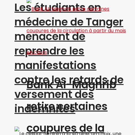
Les étudiants en
médecine de Tanger
menacent de
reprendre les
manifestations
contre les retards de
Bank Al-Maghrib
versement des
retire certaines
indemnités
coupures de la