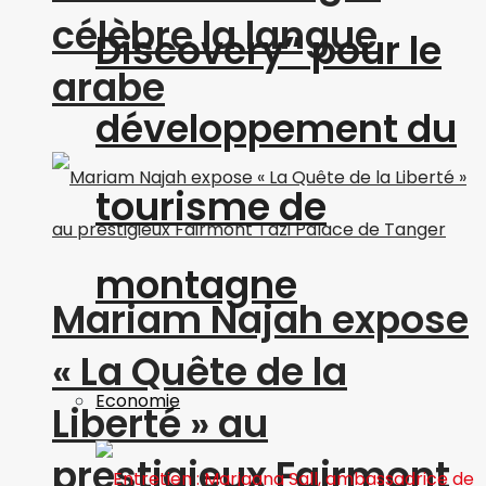
célèbre la langue
Discovery” pour le
arabe
développement du
tourisme de
montagne
Mariam Najah expose
« La Quête de la
Economie
Liberté » au
prestigieux Fairmont