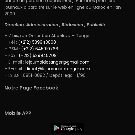
année de parution (depuis 1904). Parmi les premiers
journaux à paraître sur le web en ligne au Maroc en l’an
2000.
Direction, Administration , Rédaction , Publicité.
– 7 bis, rue Omar ben Abdelaziz – Tanger
– Tél :
(+212) 539943008
– GSM :
(+212) 645910766
– Fax :
(+212) 539945709
– E-mail :
lejournaldetanger@gmail.com
– E-mail :
direct@lejournaldetanger.com
– I.S.S.N : 0851-0882 / Dépôt légal : 1/90
Notre Page Facebook
Mobile APP