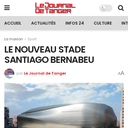
ACCUEIL
ACTUALITÉS
INFOS 24
CULTURE
IN
La maison
Sport
LE NOUVEAU STADE
SANTIAGO BERNABEU
A
par
Le Journal de Tanger
A