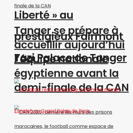
Liberté » au
Tanger se prépare à
prestigieux Fairmont
accueillir aujourd’hui
Tazi Palace de Tanger
l’équipe nationale
égyptienne avant la
demi-finale de la CAN