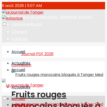
6 août 2026 | 5:07 AM
Directeur de publication : Abdelhak BAKHAT
Comité éditorial
Contact
Publicité
Journal en PDF
Accueil
Journal PDF 2026
Actualités
Connexion
Accueil
Actualités
Fruits rouges
Accueil
marocains bloqués à
Actualités