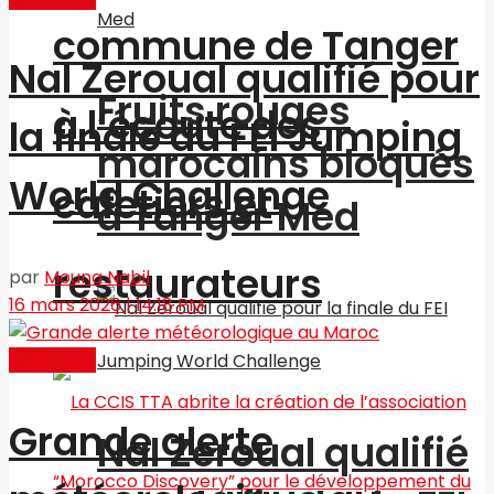
commune de Tanger
Nal Zeroual qualifié pour
Fruits rouges
à l’écoute des
la finale du FEI Jumping
marocains bloqués
World Challenge
cafetiers et
à Tanger Med
restaurateurs
par
Mouna Nabil
16 mars 2026 | 14:18 PM
Actualités
Grande alerte
Nal Zeroual qualifié