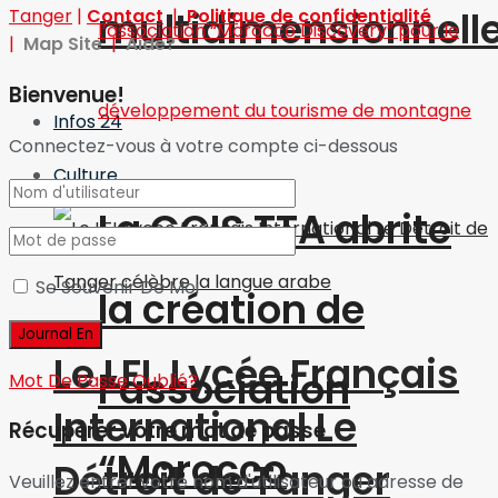
multidimensionnell
Tanger
|
Contact
|
Politique de confidentialité
|
Map Site
|
Aide?
Bienvenue!
Infos 24
Connectez-vous à votre compte ci-dessous
Culture
La CCIS TTA abrite
Se Souvenir De Moi
la création de
Le LFI, Lycée Français
l’association
Mot De Passe Oublié?
International Le
Récupérer votre mot de passe
“Morocco
Détroit de Tanger
Veuillez entrer votre nom d'utilisateur ou adresse de