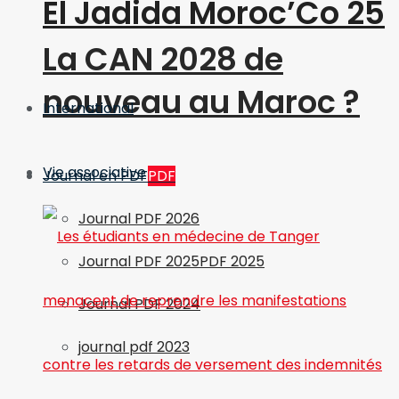
El Jadida Moroc’Co 25
La CAN 2028 de
nouveau au Maroc ?
International
Vie associative
Journal en PDF
PDF
Journal PDF 2026
Journal PDF 2025
PDF 2025
Journal PDF 2024
journal pdf 2023