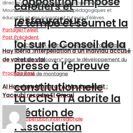
L’opposition impose
cafetiers et
directeur de l'Agence de développement du Nord,
Mounir Bouyoussfi, des cadres pédagogiques et
restaurateurs
éducatifs et des parents et tuteurs d'élèves.
le tempo et soumet la
Partager
Tweet
Post Précédent
loi sur le Conseil de la
Hay Ibéria :Interpellation d’un individu accusé
de vol et de viol
presse à l’épreuve
Prochain Post
constitutionnelle
Al Hoceima Manarat Al Moutawassit :
La CCIS TTA abrite la
Yacoubi recadre El Omari
création de
l’association