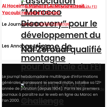
l’association
Al Hoceima Manarat Al Moutawassit :
“Morocco
Yacoubi recadre El Omari
Discovery” pour le
Le Journal en PDF
développement du
tourisme de
Les Annonces Légales
Nal Zeroual qualifié
montagne
pour la finale du FEI
Le journal hebdomadaire multilingue d’informations
Economie
Jumping World
générales, paraissant le samedi matin, totalise sa 121ᵉ
année de parution (depuis 1904). Parmi les premiers
journaux à paraître sur le web en ligne au Maroc en
Challenge
l’an 2000.