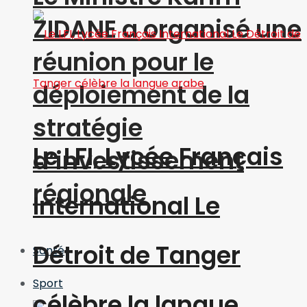
ZIDANE a organisé une
réunion pour le
déploiement de la
stratégie
Le LFI, Lycée Français
d’investissement
régionale
International Le
Détroit de Tanger
Santé
Sport
célèbre la langue