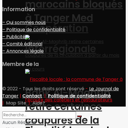
marocains bloqués
Information
à Tanger Med
– Qui sommes nous
Coopération
– Politique de confidentialité
– Publicité
– Comité éditorial
interrégionale
– Annonces légale
Membre de la
© 2022 - Tous les droits sont réservé
-
Le Journal de
Bank Al-Maghrib
Tanger
|
Contact
|
Politique de confidentialité
retire certaines
|
Map Site
|
Aide?
coupures de la
Aucun Résultat