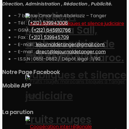
Direction, Administration , Rédaction , Publicité.
Entretien :
– 7 bis, rue Omar ben Abdelaziz – Tanger
– Tél :
(+212) 539943008
Marjaana Sall,
– GSM :
(+212) 645910766
– Fax :
(+212) 539945709
ambassadrice de
– E-mail :
lejournaldetanger@gmail.com
Accusations
– E-mail :
direct@lejournaldetanger.com
FINLANDE au Maroc.
– I.S.S.N : 0851-0882 / Dépôt légal : 1/90
publiques et silence
Notre Page Facebook
Mobile APP
judiciaire
La parution
Fruits rouges