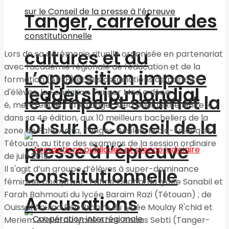
Tanger, carrefour des
cultures et du
Lors de sa cérémonie rituelle organisée en partenariat
avec l'académie régionale de l'éducation et de la
L’opposition impose
formation (AREF) et des associations de parents
leadership mondial
d'élèves, la Fondation Tanger Med a déce
le tempo et soumet la
é, mercredi, le « Prix Tanger Med pour l'excellence »,
dans sa 4e édition, aux 10 meilleurs bacheliers de la
loi sur le Conseil de la
zone de Fahs Anjra, Tanger-Assilah, M’diq-Fnideq et
Tétouan, au titre des examens de la session ordinaire
presse à l’épreuve
de juin 2018.
Il s'agit d’un groupe d’élèves à super-dominance
constitutionnelle
féminine, comptant : Fatine Ouahbi du lycée Sanabil et
Farah Bahmouti du lycée Baraim Razi (Tétouan) ; de
Accusations
Ouissal Aoulad Ben Brahim du lycée Moulay R'chid et
Meriem Afailal du lycée Abou Abbas Sebti (Tanger-