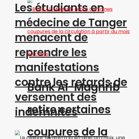
Les étudiants en
médecine de Tanger
menacent de
reprendre les
manifestations
contre les retards de
Bank Al-Maghrib
versement des
retire certaines
indemnités
coupures de la