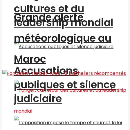
cultures et du
Grande alerte
leadership mondial
météorologique au
Maroc
Accusations
publiques et silence
judiciaire