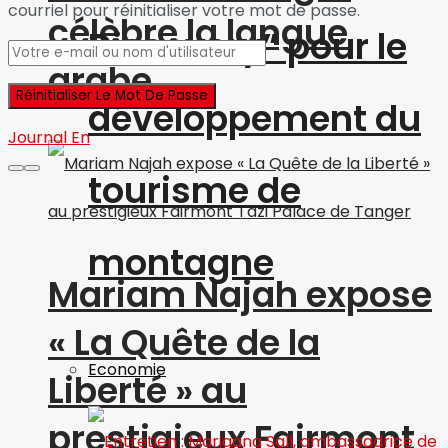
courriel pour réinitialiser votre mot de passe.
célèbre la langue
Discovery” pour le
arabe
développement du
Journal En
tourisme de
montagne
Mariam Najah expose
« La Quête de la
Economie
Liberté » au
prestigieux Fairmont