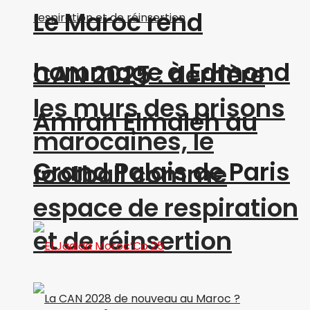
Le Maroc rend
hommage à Edmond
CAN 2025 : derrière
les murs des prisons
Amran Elmaleh au
marocaines, le
Grand Palais de Paris
football comme
espace de respiration
et de réinsertion