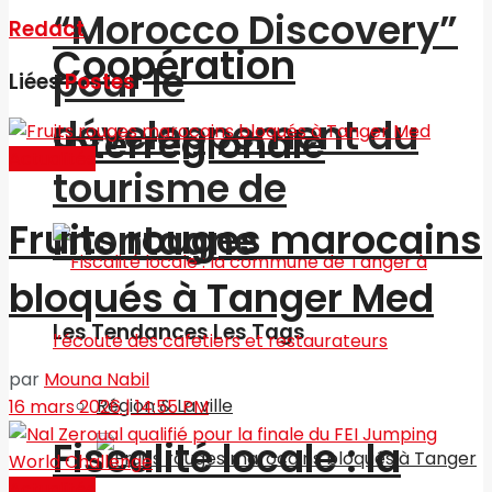
“Morocco Discovery”
Redact
Coopération
pour le
Liées
Postes
développement du
interrégionale
Actualités
tourisme de
Fruits rouges marocains
montagne
bloqués à Tanger Med
Les Tendances Les Tags
par
Mouna Nabil
Région & La ville
16 mars 2026 | 14:55 PM
Fiscalité locale : la
Actualités