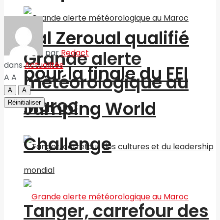
Nal Zeroual qualifié
Grande alerte
par
Redact
dans
Actualités
pour la finale du FEI
météorologique au
A
A
A
A
Maroc
Jumping World
Réinitialiser
Challenge
Tanger, carrefour des