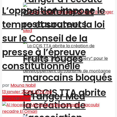
L’opposition impose le
des cafetiers et
restaurateurs
tempo et soumet la loi
sur le Conseil de la
presse à l’épreuve
Fruits rouges
constitutionnelle
marocains bloqués
par
Mouna Nabil
La CCIS TTA abrite
13 janvier 2026 | 10:29 AM
à Tanger Med
Prochain Post
la création de