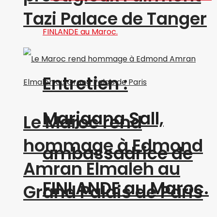
Tazi Palace de Tanger
Entretien :
Marjaana Sall,
Le Maroc rend
hommage à Edmond
ambassadrice de
Amran Elmaleh au
FINLANDE au Maroc.
Grand Palais de Paris