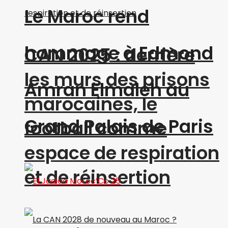
Le Maroc rend
hommage à Edmond
CAN 2025 : derrière
les murs des prisons
Amran Elmaleh au
marocaines, le
Grand Palais de Paris
football comme
espace de respiration
et de réinsertion