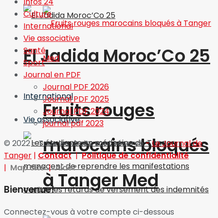
Infos 24
Culture
International
Vie associative
El Jadida Moroc’Co 25
Santé
Sport
Journal en PDF
Journal PDF 2026
International
Journal PDF 2025
Fruits rouges
Journal PDF 2024
Vie associative
journal pdf 2023
marocains bloqués
© 2022 - Tous les droits sont réservé
-
Le Journal de
Tanger
|
Contact
|
Politique de confidentialité
|
Map Site
|
Aide?
à Tanger Med
Bienvenue!
Connectez-vous à votre compte ci-dessous