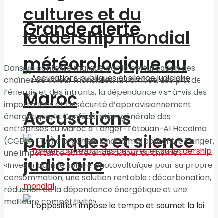
cultures et du
Grande alerte
leadership mondial
météorologique au
Dans un contexte marqué par la perturbation des
chaînes de valeur mondiales, la flambée des prix de
l’énergie et des intrants, la dépendance vis-à-vis des
Maroc
importations et l’insécurité d’approvisionnement
Accusations
énergétique, la Confédération générale des
entreprises du Maroc à Tanger-Tétouan-Al Hoceima
publiques et silence
(CGEM-TTA) a organisé, lundi 16 mai courant, à Tanger,
une importante conférence autour du thème :
judiciaire
«Investir dans le solaire photovoltaïque pour sa propre
consommation, une solution rentable : décarbonation,
réduction de la dépendance énergétique et une
meilleure compétitivité».