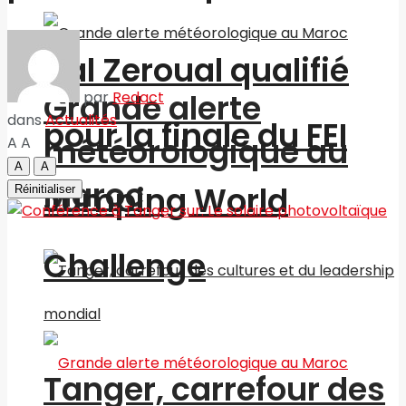
Nal Zeroual qualifié
Grande alerte
par
Redact
dans
Actualités
pour la finale du FEI
météorologique au
A
A
A
A
Maroc
Jumping World
Réinitialiser
Challenge
Tanger, carrefour des