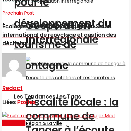
pour le
Prochain Post
développement du
Coopération
Écologie: 1ère édition à Tanger du Salon
international de recyclage et gestion des
interrégionale
tourisme de
déchets
montagne
Redact
Les Tendances Les Tags
Fiscalité locale : la
Liées
Postes
commune de
Actualités
Région & La ville
Tanger à l’écoute