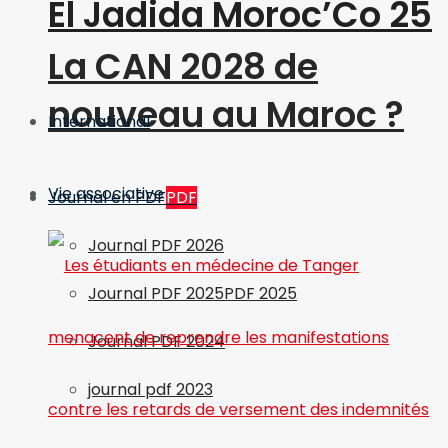
El Jadida Moroc’Co 25
La CAN 2028 de
nouveau au Maroc ?
International
Vie associative
Journal en PDF
PDF
Journal PDF 2026
Journal PDF 2025
PDF 2025
Journal PDF 2024
journal pdf 2023