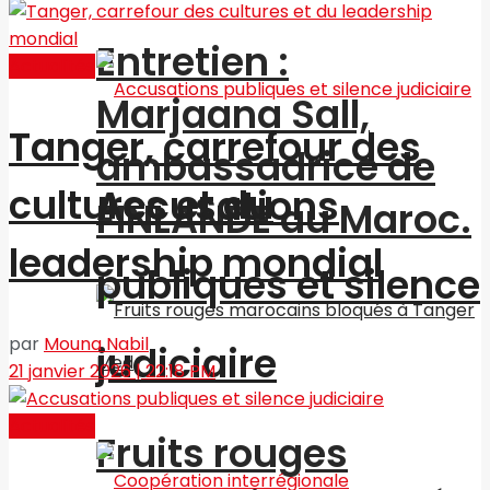
Entretien :
Actualités
Marjaana Sall,
Tanger, carrefour des
ambassadrice de
cultures et du
Accusations
FINLANDE au Maroc.
leadership mondial
publiques et silence
par
Mouna Nabil
judiciaire
21 janvier 2026 | 22:18 PM
Actualités
Fruits rouges