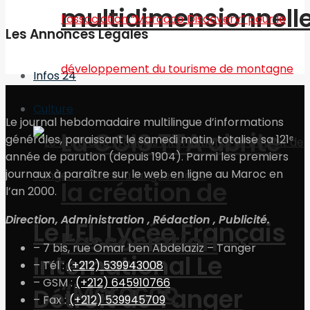
multidimensionnell
Les Annonces Légales
Infos 24
Culture
Le journal hebdomadaire multilingue d’informations
La CCIS TTA abrite
générales, paraissant le samedi matin, totalise sa 121ᵉ
année de parution (depuis 1904). Parmi les premiers
journaux à paraître sur le web en ligne au Maroc en
la création de
l’an 2000.
Direction, Administration , Rédaction , Publicité.
Le LFI, Lycée Français
l’association
– 7 bis, rue Omar ben Abdelaziz – Tanger
International Le
– Tél :
(+212) 539943008
– GSM :
(+212) 645910766
“Morocco
Détroit de Tanger
– Fax :
(+212) 539945709