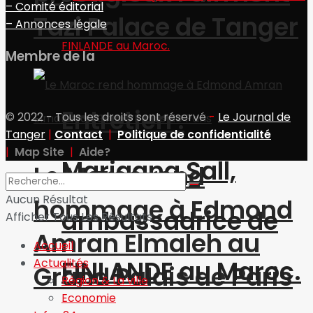
– Comité éditorial
Tazi Palace de Tanger
– Annonces légale
Membre de la
Entretien :
© 2022 - Tous les droits sont réservé
-
Le Journal de
Tanger
|
Contact
|
Politique de confidentialité
|
Map Site
|
Aide?
Marjaana Sall,
Le Maroc rend
Aucun Résultat
hommage à Edmond
ambassadrice de
Afficher Tous Les Résultats
Amran Elmaleh au
Accueil
FINLANDE au Maroc.
Actualités
Grand Palais de Paris
Région & La ville
Economie