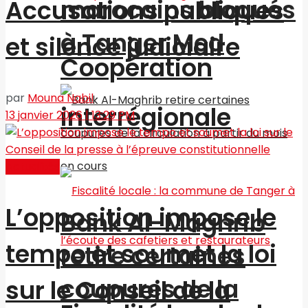
marocains bloqués
Accusations publiques
à Tanger Med
et silence judiciaire
Coopération
par
Mouna Nabil
interrégionale
13 janvier 2026 | 13:29 PM
Actualités
L’opposition impose le
Bank Al-Maghrib
tempo et soumet la loi
retire certaines
coupures de la
sur le Conseil de la