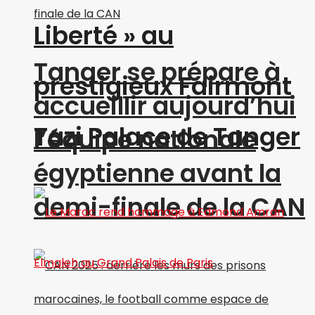
Liberté » au
Tanger se prépare à
prestigieux Fairmont
accueillir aujourd’hui
Tazi Palace de Tanger
l’équipe nationale
égyptienne avant la
demi-finale de la CAN