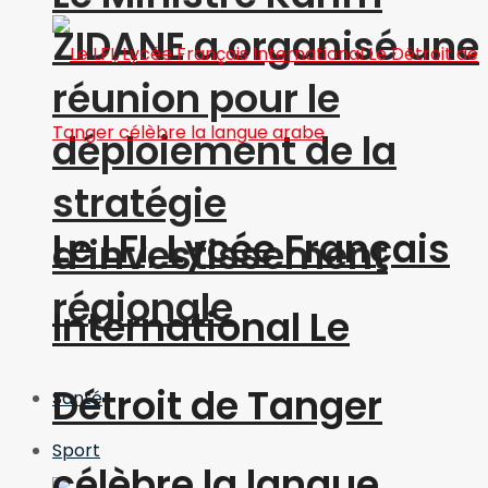
ZIDANE a organisé une
réunion pour le
déploiement de la
stratégie
Le LFI, Lycée Français
d’investissement
régionale
International Le
Détroit de Tanger
Santé
Sport
célèbre la langue