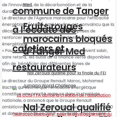
de l’innovation, de la décarbonation et de la
commune de Tanger
durabilité », dira-t-il.
Le directeur de l’Agence marocaine pour l’efficacité
Fruits rouges
énergétique (AMEE), Said Mouline, est convaincu que la
à l’écoute des
décarbonation permettra aux entreprises de
marocains bloqués
renforcer leur compétitivité et de réduire leur facture
énergétique.
cafetiers et
à Tanger Med
« Pour cela, les opérateurs du secteur doivent saisir,
sans retard, les outils de la finance verte disponibles
afin de bénéficier des différentes lignes de
restaurateurs
financement existantes » dira-t-il.
Le directeur du Groupe Renault Maroc, Mohamed
Bachiri, qui estime que l’efficacité énergétique
constitue une priorité majeure dans la stratégie
nationale, a annoncé que le Groupe Renault
Nal Zeroual qualifié
ambitionne « la neutralité carbone en Europe en 2040
et dans le monde en 2050 », révélant : « Notre usine