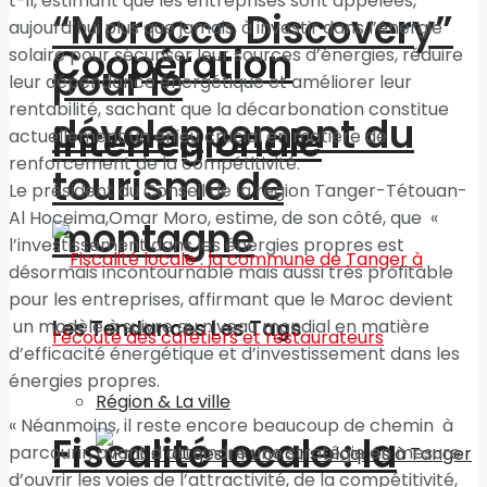
t-il, estimant que les entreprises sont appelées,
“Morocco Discovery”
aujourd’hui plus que jamais, à investir dans l’énergie
Coopération
solaire pour sécuriser leur sources d’énergies, réduire
pour le
leur dépendance énergétique et améliorer leur
rentabilité, sachant que la décarbonation constitue
développement du
interrégionale
actuellement un enjeu crucial en matière de
renforcement de la compétitivité.
tourisme de
Le président du Conseil de la région Tanger-Tétouan-
Al Hoceima,Omar Moro, estime, de son côté, que «
montagne
l’investissement dans les énergies propres est
désormais incontournable mais aussi très profitable
pour les entreprises, affirmant que le Maroc devient
un modèle à suivre au niveau mondial en matière
Les Tendances Les Tags
d’efficacité énergétique et d’investissement dans les
énergies propres.
Région & La ville
« Néanmoins, il reste encore beaucoup de chemin à
Fiscalité locale : la
parcourir, avant d’atteindre une stratégie en mesure
d’ouvrir les voies de l’attractivité, de la compétitivité,