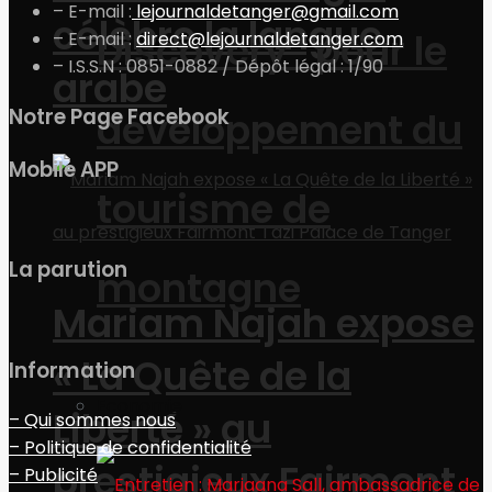
– E-mail :
lejournaldetanger@gmail.com
célèbre la langue
Discovery” pour le
– E-mail :
direct@lejournaldetanger.com
– I.S.S.N : 0851-0882 / Dépôt légal : 1/90
arabe
Notre Page Facebook
développement du
Mobile APP
tourisme de
La parution
montagne
Mariam Najah expose
« La Quête de la
Information
Economie
Liberté » au
– Qui sommes nous
– Politique de confidentialité
prestigieux Fairmont
– Publicité