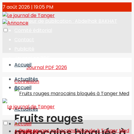
7 août 2026 | 19:05 PM
Directeur de publication : Abdelhak BAKHAT
Comité éditorial
Contact
Publicité
Journal en PDF
Accueil
Journal PDF 2026
Actualités
Connexion
Accueil
Actualités
Fruits rouges
Accueil
marocains bloqués à
Actualités