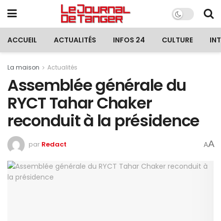
ACCUEIL
ACTUALITÉS
INFOS 24
CULTURE
IN
La maison
Actualités
Assemblée générale du
RYCT Tahar Chaker
reconduit à la présidence
A
par
Redact
A