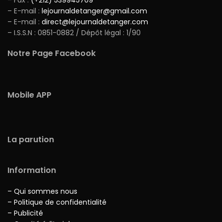
– Fax :
(+212) 539945709
– E-mail :
lejournaldetanger@gmail.com
– E-mail :
direct@lejournaldetanger.com
– I.S.S.N : 0851-0882 / Dépôt légal : 1/90
Notre Page Facebook
Mobile APP
La parution
Information
– Qui sommes nous
– Politique de confidentialité
– Publicité