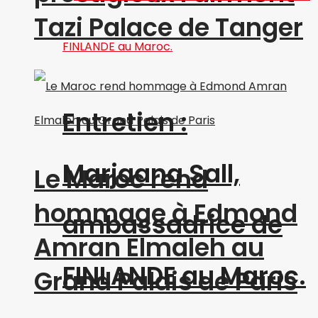
Tazi Palace de Tanger
Entretien :
Marjaana Sall,
Le Maroc rend
hommage à Edmond
ambassadrice de
Amran Elmaleh au
FINLANDE au Maroc.
Grand Palais de Paris