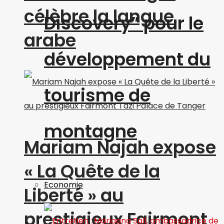
célèbre la langue
Discovery” pour le
arabe
développement du
tourisme de
montagne
Mariam Najah expose
« La Quête de la
Economie
Liberté » au
prestigieux Fairmont