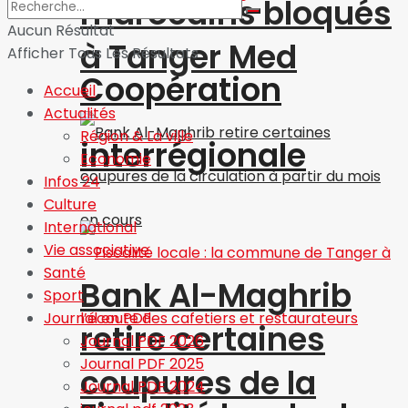
marocains bloqués
Aucun Résultat
à Tanger Med
Afficher Tous Les Résultats
Coopération
Accueil
Actualités
Région & La ville
interrégionale
Economie
Infos 24
Culture
International
Vie associative
Santé
Bank Al-Maghrib
Sport
Journal en PDF
retire certaines
Journal PDF 2026
Journal PDF 2025
coupures de la
Journal PDF 2024