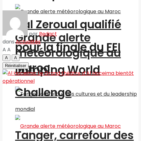
Nal Zeroual qualifié
Grande alerte
par
Redact
dans
Actualités
pour la finale du FEI
météorologique au
A
A
A
A
Maroc
Jumping World
Réinitialiser
Challenge
Tanger, carrefour des