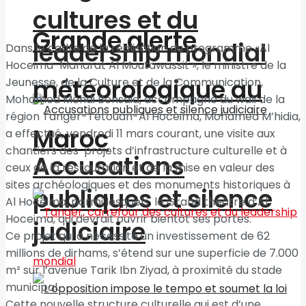
cultures et du
Grande alerte
leadership mondial
Dans le cadre de la réalisation du programme «Al
Hoceima-Manarat Al Moutawassit », le ministre de la
météorologique au
Jeunesse, de la Culture et de la Communication,
Mohamed Mehdi Bensaid, accompagné du wali de la
région Tanger-Tétouan-Al Hoceima, Mohamed M’hidia,
Maroc
a effectué, vendredi 11 mars courant, une visite aux
chantiers des projets d’infrastructure culturelle et à
Accusations
ceux de la restauration et de la mise en valeur des
sites archéologiques et des monuments historiques à
publiques et silence
Al Hoceima, parmi lesquels le Grand théâtre d’Al
Hoceima, qui devrait ouvrir bientôt ses portes.
judiciaire
Ce projet qui a nécessité un investissement de 62
millions de dirhams, s’étend sur une superficie de 7.000
m² sur l’avenue Tarik Ibn Ziyad, à proximité du stade
municipal.
Cette nouvelle structure culturelle qui est d’une