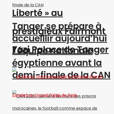
Liberté » au
Tanger se prépare à
prestigieux Fairmont
accueillir aujourd’hui
Tazi Palace de Tanger
l’équipe nationale
égyptienne avant la
demi-finale de la CAN