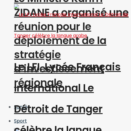
ZIDANE a organisé une
réunion pour le
déploiement de la
stratégie
Le LFI, Lycée Français
d’investissement
régionale
International Le
Détroit de Tanger
Santé
Sport
célèbre la langue