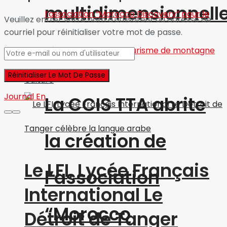
multidimensionnell
Veuillez entrer votre nom d'utilisateur ou adresse de
courriel pour réinitialiser votre mot de passe.
Infos 24
Culture
Journal En
La CCIS TTA abrite
la création de
Le LFI, Lycée Français
l’association
International Le
“Morocco
Détroit de Tanger