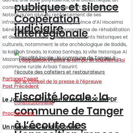
publiques et silence
conservatoire et une galerie d’art contemporain.
Notons qu’en plus du renforcement de ses
Coopération
infrastructures culturelles, la province d’Al Hoceima
judiciaire
interrégionale
bénéficie d’un important programme de réhabilitation
et de mise en valeur de ses monuments historiques et
culturels, notamment le site archéologique de Baddis,
la kasbah Snada, la Kalaa Sanhaja, la ville historique Al
Mazam ainsi que la célèbre Kalaa Al Hamra dans la
commune rurale Arbaa Taourirt.
Partager
Tweet
Post Précédent
Fiscalité locale : la
Le Journal de Tanger 19 Mars 2022 en PDF
commune de Tanger
Prochain Post
à l’écoute des
Un nouveau Covid inconnu ?