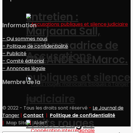
Entretien :
Information
Marjaana Sall,
– Qui sommes nous
ambassadrice de
– Politique de confidentialité
Accusations
– Publicité
FINLANDE au Maroc.
– Comité éditorial
– Annonces légale
publiques et silence
Membre de la
judiciaire
© 2022 - Tous les droits sont réservé
-
Le Journal de
Tanger
|
Contact
|
Politique de confidentialité
Fruits rouges
|
Map Site
|
Aide?