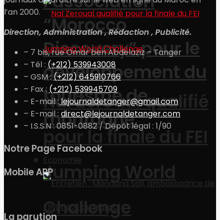
l’association
l’an 2000.
“Morocco
Direction, Administration , Rédaction , Publicité.
Discovery” pour le
– 7 bis, rue Omar ben Abdelaziz – Tanger
– Tél :
(+212) 539943008
développement du
– GSM :
(+212) 645910766
tourisme de
– Fax :
(+212) 539945709
Nal Zeroual qualifié
– E-mail :
lejournaldetanger@gmail.com
montagne
– E-mail :
direct@lejournaldetanger.com
– I.S.S.N : 0851-0882 / Dépôt légal : 1/90
pour la finale du FEI
Notre Page Facebook
Economie
Jumping World
Mobile APP
Challenge
La parution