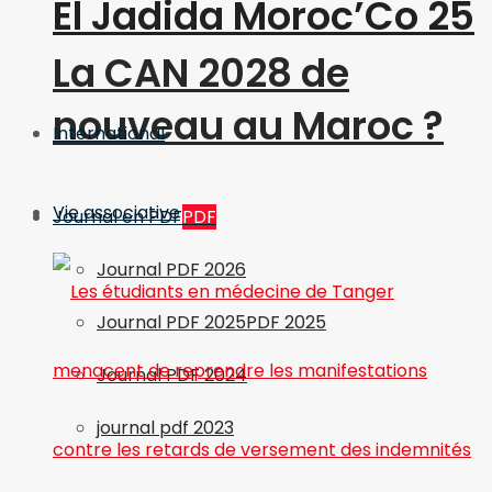
El Jadida Moroc’Co 25
La CAN 2028 de
nouveau au Maroc ?
International
Vie associative
Journal en PDF
PDF
Journal PDF 2026
Journal PDF 2025
PDF 2025
Journal PDF 2024
journal pdf 2023