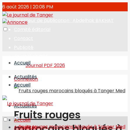
6 août 2026 | 20:08 PM
Directeur de publication : Abdelhak BAKHAT
Comité éditorial
Contact
Publicité
Journal en PDF
Accueil
Journal PDF 2026
Actualités
Connexion
Accueil
Actualités
Fruits rouges
Accueil
marocains bloqués à
Actualités