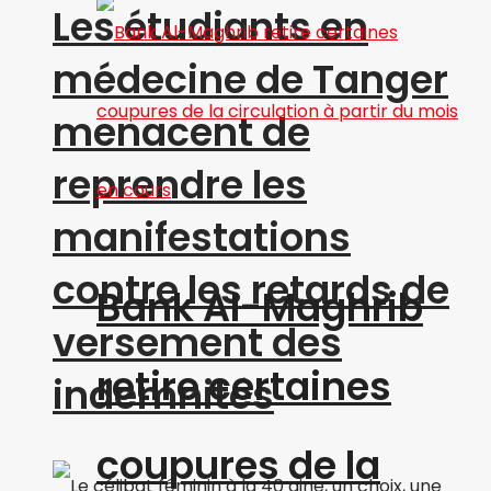
Les étudiants en
médecine de Tanger
menacent de
reprendre les
manifestations
contre les retards de
Bank Al-Maghrib
versement des
retire certaines
indemnités
coupures de la