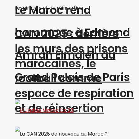
Le Maroc rend
hommage à Edmond
CAN 2025 : derrière
les murs des prisons
Amran Elmaleh au
marocaines, le
Grand Palais de Paris
football comme
espace de respiration
et de réinsertion