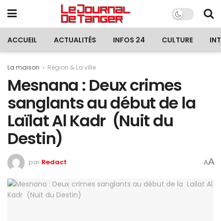
ACCUEIL
ACTUALITÉS
INFOS 24
CULTURE
IN
La maison
Région & La ville
Mesnana : Deux crimes
sanglants au début de la
Laïlat Al Kadr (Nuit du
Destin)
A
par
Redact
A