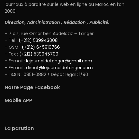
journaux à paraître sur le web en ligne au Maroc en l’an
2000.
Direction, Administration , Rédaction , Publicité.
– 7 bis, rue Omar ben Abdelaziz – Tanger
– Tél :
(+212) 539943008
– GSM :
(+212) 645910766
– Fax :
(+212) 539945709
– E-mail :
lejournaldetanger@gmail.com
– E-mail :
direct@lejournaldetanger.com
– I.S.S.N : 0851-0882 / Dépôt légal : 1/90
Notre Page Facebook
Mobile APP
La parution