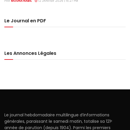
PAR
MOUNA NABIL
12 JANVIER 2026 | 15:27 PM
Le Journal en PDF
Les Annonces Légales
Le journal hebdomadaire multilingue d’informations
générales, paraissant le samedi matin, totalise sa 121ᵉ
année de parution (depuis 1904). Parmi les premiers