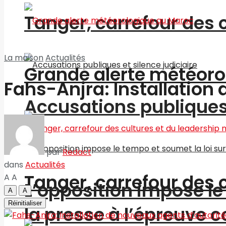
Tanger, carrefour des 
La maison
Actualités
Grande alerte météoro
Fahs-Anjra: Installation
Accusations publiques 
par
Redact
dans
Actualités
Tanger, carrefour des 
A
A
L’opposition impose le 
A
A
Réinitialiser
la presse à l’épreuve c