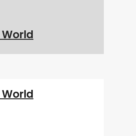
g World
g World