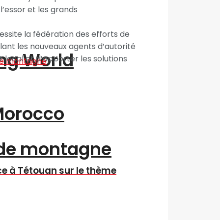
l’essor et les grands
essite la fédération des efforts de
lant les nouveaux agents d’autorité
ing World
local et d’apporter les solutions
“Morocco
 de montagne
e à Tétouan sur le thème