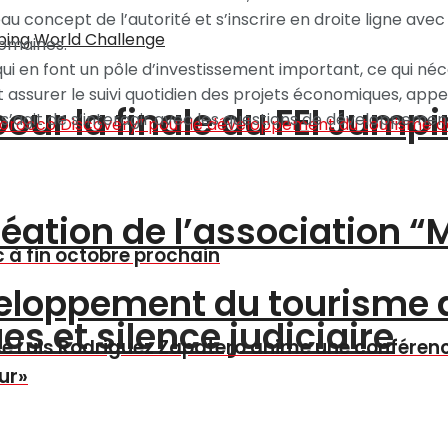
u concept de l’autorité et s’inscrire en droite ligne avec 
omaines.
qui en font un pôle d’investissement important, ce qui néc
ssurer le suivi quotidien des projets économiques, appe
pour la finale du FEI Jump
’agit de s’interagir avec les questions de développement 
création de l’association 
à fin octobre prochain
éveloppement du tourisme
s et silence judiciaire
é Luis Rodriguez Zapatero anime une conférenc
ur»