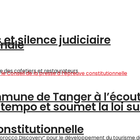
et silence judiciaire
onale
ommune de Tanger à l’écou
tempo et soumet la loi su
onstitutionnelle