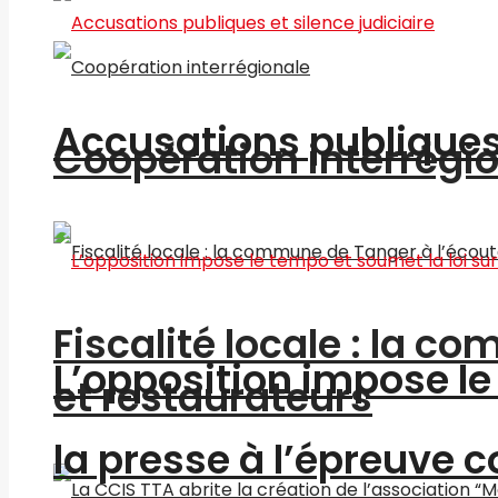
Accusations publiques 
Coopération interrégi
Fiscalité locale : la c
L’opposition impose le 
et restaurateurs
la presse à l’épreuve c