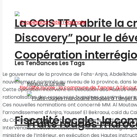
La CCIS TTA abrite la 
Discovery” pour le d
Coopération interrégi
Les Tendances Les Tags
Le gouverneur de la province de Fahs-Anjra, Abdelkhalek 
nouvellement nommés au niveau de la province, dans le
Région & La ville
Cette opération intervient en exécution des Hautes Ins
rationalisation des ressources humaines au sein du corp
Ces nouvelles nominations ont concerné MM. Al Moutawak
l’arrondissement d’Anjra, Youssef El Bekraoui, caïd du
Fiscalité locale : la c
Fruits rouges maroc
du Caïdat d’Anjra, et Mohamed Boumane, caïd du Caïdat
Intervenant à cette occasion, M. Marzouki a souligné q
ministère de l’Intérieur, en exécution des Hautes instru