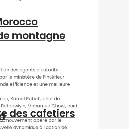
“Morocco
 de montagne
ation des agents d’autorité
le ministère de l’Intérieur.
nde efficience et une meilleure
njra, Kamal Rabeh, chef de
e Bahrawiyin, Mohamed Chawi, caïd
te des cafetiers
d
e du mouvement opéré par le
uvelle dynamique à l’action de