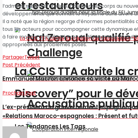
et restaurateurs
l’administration territoriale, pour donner corps au nouvea
développements que connaît le Royaume dans divers d
Il a noté que la région regorge d’énormes potentialités 
tous les acteurs pour accompagner cette dynamique et a
Nal Zeroual qualifié 
à faire montre d’abnégation et de dévouement quand il s
appropriées aux problèmes posés.
Challenge
Partager
Tweet
Post Précédent
La CCIS TTA abrite la 
Emmanuel Macron annonce sa visite au Maroc 
Discovery” pour le d
Prochain Post
Accusations publique
L’ex-président du gouvernement espagnol Jos
«Relations Maroco-espagnoles : Présent et fut
Les Tendances Les Tags