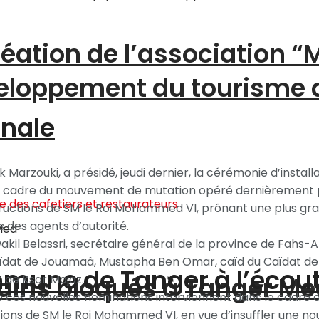
création de l’association 
éveloppement du tourisme
onale
Marzouki, a présidé, jeudi dernier, la cérémonie d’install
 cadre du mouvement de mutation opéré dernièrement par 
tructions de SM le Roi Mohammed VI, prônant une plus gra
s des agents d’autorité.
il Belassri, secrétaire général de la province de Fahs-A
 Caïdat de Jouamaâ, Mustapha Ben Omar, caïd du Caïdat d
ommune de Tanger à l’écou
ains bloqués à Tanger Me
 de Ksar Majaz.
ue ces nouvelles nominations interviennent dans le cadr
ctions de SM le Roi Mohammed VI, en vue d’insuffler une no