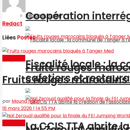
Coopération interré
Région & La ville
Redact
Liées
Postes
Actualités
Fiscalité locale : l
Fruits rouges maroc
cafetiers et restaur
Fruits rouges marocains
par
Mouna Nabil
16 mars 2026 | 14:55 PM
La CCIS TTA abrite l
Actualités
Nal Zeroual qualifié 