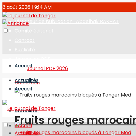
8 août 2026 | 9:14 AM
Directeur de publication : Abdelhak BAKHAT
Comité éditorial
Contact
Publicité
Journal en PDF
Accueil
Journal PDF 2026
Actualités
Connexion
Accueil
Actualités
Fruits rouges marocai
Accueil
Actualités